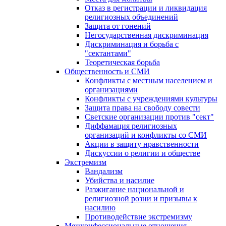
Отказ в регистрации и ликвидация
религиозных объединений
Защита от гонений
Негосударственная дискриминация
Дискриминация и борьба с
"сектантами"
Теоретическая борьба
Общественность и СМИ
Конфликты с местным населением и
организациями
Конфликты с учреждениями культуры
Защита права на свободу совести
Светские организации против "сект"
Диффамация религиозных
организаций и конфликты со СМИ
Акции в защиту нравственности
Дискуссии о религии и обществе
Экстремизм
Вандализм
Убийства и насилие
Разжигание национальной и
религиозной розни и призывы к
насилию
Противодействие экстремизму
Межконфессиональные отношения