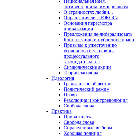
Национальная идея,
антивестернизм, империализм
О странностях любви...
Оправдания дела ЮКОСа
Основания пересмотра
приватизации
Предложения де-либерализовать
Конституцию и публичное право
Призывы к ужесточению
уголовного и уголовно-
процессуального
законодательства
Символические акции
Теории заговора
Идеология
Гражданское общество
Политический режим
Право
Революция и контрреволюция
Свобода слова
Практика
Приватность
Свобода слова
Справедливые выборы
Хорошая полиция