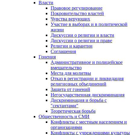
Власти
Правовое регулирование
Покровительство властей
Чувства верующих
Участие в выборах и в политической
жизни
Дискуссии о религии и власти
Дискуссии о религии и праве
Религии и карантин
Соглашения
Гонения
Административное и полицейское
вмешательство
Места для молитвы
Отказ в регистрации и ликвидация
религиозных объединений
Защита от гонений
Негосударственная дискриминация
Дискриминация и борьба с
"сектантами"
Теоретическая борьба
Общественность и СМИ
Конфликты с местным населением и
организациями
Конфликты с учреждениями культуры