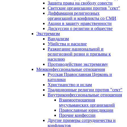
Защита права на свободу совести
Светские организации против "сект"
Диффамация религиозных
организаций и конфликты со СМИ
Акции в защиту нравственности
Дискуссии о религии и обществе
Экстремизм
Вандализм
Убийства и насилие
Разжигание национальной и
религиозной розни и призывы к
насилию
Противодействие экстремизму
Межконфессиональные отношения
Русская Православная Церковь и
католики
Христианство и ислам
Традиционные религии против "сект"
Внутриконфессиональные отношения
Взаимоотношения
мусульманских организаций
Православные юрисдикции
Прочие конфессии
Другие примеры сотрудничества и
конфликтов