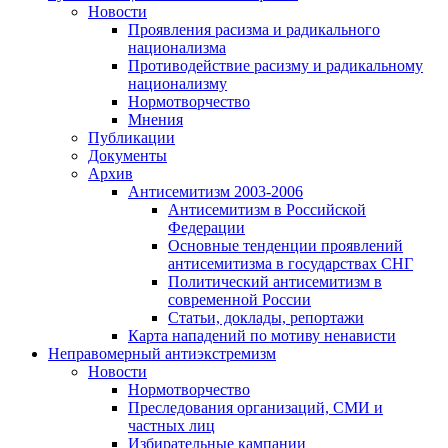
Новости
Проявления расизма и радикального
национализма
Противодействие расизму и радикальному
национализму
Нормотворчество
Мнения
Публикации
Документы
Архив
Антисемитизм 2003-2006
Антисемитизм в Российской
Федерации
Основные тенденции проявлений
антисемитизма в государствах СНГ
Политический антисемитизм в
современной России
Статьи, доклады, репортажи
Карта нападений по мотиву ненависти
Неправомерный антиэкстремизм
Новости
Нормотворчество
Преследования организаций, СМИ и
частных лиц
Избирательные кампании