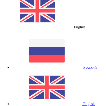
English
Русский
English