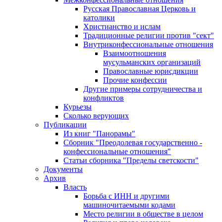
Русская Православная Церковь и
католики
Христианство и ислам
Традиционные религии против "сект"
Внутриконфессиональные отношения
Взаимоотношения
мусульманских организаций
Православные юрисдикции
Прочие конфессии
Другие примеры сотрудничества и
конфликтов
Курьезы
Сколько верующих
Публикации
Из книг "Панорамы"
Сборник "Преодолевая государственно -
конфессиональные отношения"
Статьи сборника "Пределы светскости"
Документы
Архив
Власть
Борьба с ИНН и другими
машиночитаемыми кодами
Место религии в обществе в целом