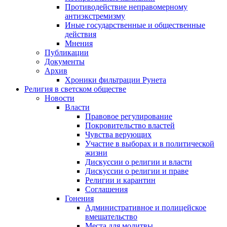
Противодействие неправомерному
антиэкстремизму
Иные государственные и общественные
действия
Мнения
Публикации
Документы
Архив
Хроники фильтрации Рунета
Религия в светском обществе
Новости
Власти
Правовое регулирование
Покровительство властей
Чувства верующих
Участие в выборах и в политической
жизни
Дискуссии о религии и власти
Дискуссии о религии и праве
Религии и карантин
Соглашения
Гонения
Административное и полицейское
вмешательство
Места для молитвы