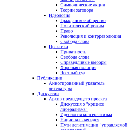
Символические акции
Теории заговора
Идеология
Гражданское общество
Политический режим
Право
Революция и контрреволюция
Свобода слова
Практика
Приватность
Свобода слова
Справедливые выборы
Хорошая полиция
Честный суд
Публикации
Аннотированный указатель
литературы
Дискуссии
Архив предыдущего проекта
Дискуссия о "кризисе
либерализма"
Идеология консерватизма
Национальная идея
Пути легитимации "управляемой