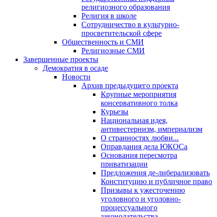
религиозного образования
Религия в школе
Сотрудничество в культурно-
просветительской сфере
Общественность и СМИ
Религиозные СМИ
Завершенные проекты
Демократия в осаде
Новости
Архив предыдущего проекта
Крупные мероприятия
консервативного толка
Курьезы
Национальная идея,
антивестернизм, империализм
О странностях любви...
Оправдания дела ЮКОСа
Основания пересмотра
приватизации
Предложения де-либерализовать
Конституцию и публичное право
Призывы к ужесточению
уголовного и уголовно-
процессуального
законодательства