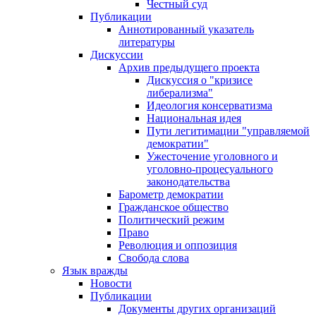
Честный суд
Публикации
Аннотированный указатель
литературы
Дискуссии
Архив предыдущего проекта
Дискуссия о "кризисе
либерализма"
Идеология консерватизма
Национальная идея
Пути легитимации "управляемой
демократии"
Ужесточение уголовного и
уголовно-процесуального
законодательства
Барометр демократии
Гражданское общество
Политический режим
Право
Революция и оппозиция
Свобода слова
Язык вражды
Новости
Публикации
Документы других организаций