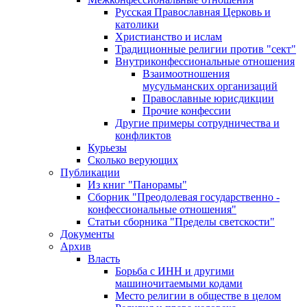
Русская Православная Церковь и
католики
Христианство и ислам
Традиционные религии против "сект"
Внутриконфессиональные отношения
Взаимоотношения
мусульманских организаций
Православные юрисдикции
Прочие конфессии
Другие примеры сотрудничества и
конфликтов
Курьезы
Сколько верующих
Публикации
Из книг "Панорамы"
Сборник "Преодолевая государственно -
конфессиональные отношения"
Статьи сборника "Пределы светскости"
Документы
Архив
Власть
Борьба с ИНН и другими
машиночитаемыми кодами
Место религии в обществе в целом