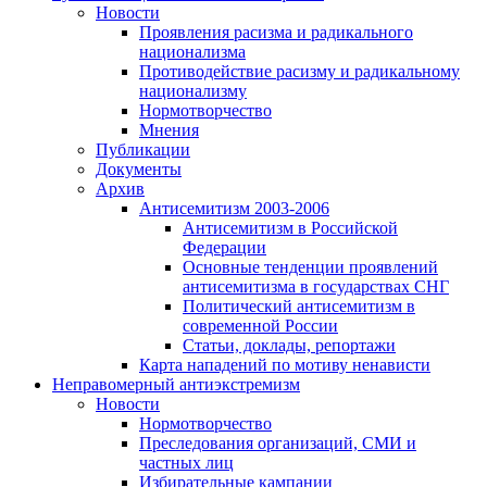
Новости
Проявления расизма и радикального
национализма
Противодействие расизму и радикальному
национализму
Нормотворчество
Мнения
Публикации
Документы
Архив
Антисемитизм 2003-2006
Антисемитизм в Российской
Федерации
Основные тенденции проявлений
антисемитизма в государствах СНГ
Политический антисемитизм в
современной России
Статьи, доклады, репортажи
Карта нападений по мотиву ненависти
Неправомерный антиэкстремизм
Новости
Нормотворчество
Преследования организаций, СМИ и
частных лиц
Избирательные кампании