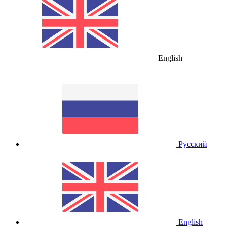
English
Русский
English