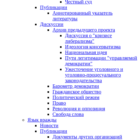
Честный суд
Публикации
Аннотированный указатель
литературы
Дискуссии
Архив предыдущего проекта
Дискуссия о "кризисе
либерализма"
Идеология консерватизма
Национальная идея
Пути легитимации "управляемой
демократии"
Ужесточение уголовного и
уголовно-процесуального
законодательства
Барометр демократии
Гражданское общество
Политический режим
Право
Революция и оппозиция
Свобода слова
Язык вражды
Новости
Публикации
Документы других организаций