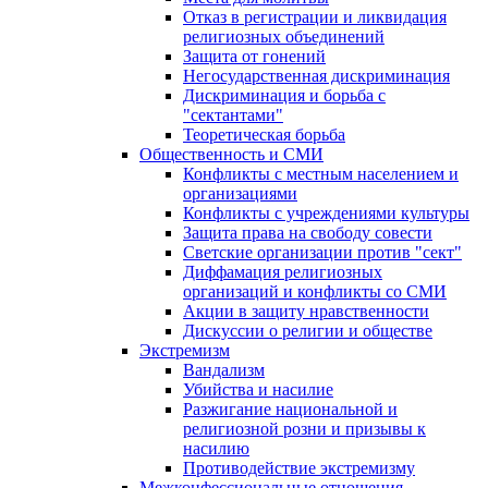
Отказ в регистрации и ликвидация
религиозных объединений
Защита от гонений
Негосударственная дискриминация
Дискриминация и борьба с
"сектантами"
Теоретическая борьба
Общественность и СМИ
Конфликты с местным населением и
организациями
Конфликты с учреждениями культуры
Защита права на свободу совести
Светские организации против "сект"
Диффамация религиозных
организаций и конфликты со СМИ
Акции в защиту нравственности
Дискуссии о религии и обществе
Экстремизм
Вандализм
Убийства и насилие
Разжигание национальной и
религиозной розни и призывы к
насилию
Противодействие экстремизму
Межконфессиональные отношения