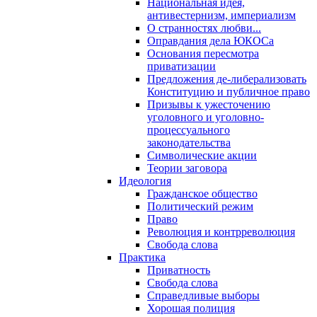
Национальная идея,
антивестернизм, империализм
О странностях любви...
Оправдания дела ЮКОСа
Основания пересмотра
приватизации
Предложения де-либерализовать
Конституцию и публичное право
Призывы к ужесточению
уголовного и уголовно-
процессуального
законодательства
Символические акции
Теории заговора
Идеология
Гражданское общество
Политический режим
Право
Революция и контрреволюция
Свобода слова
Практика
Приватность
Свобода слова
Справедливые выборы
Хорошая полиция