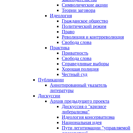
Символические акции
Теории заговора
Идеология
Гражданское общество
Политический режим
Право
Революция и контрреволюция
Свобода слова
Практика
Приватность
Свобода слова
Справедливые выборы
Хорошая полиция
Честный суд
Публикации
Аннотированный указатель
литературы
Дискуссии
Архив предыдущего проекта
Дискуссия о "кризисе
либерализма"
Идеология консерватизма
Национальная идея
Пути легитимации "управляемой