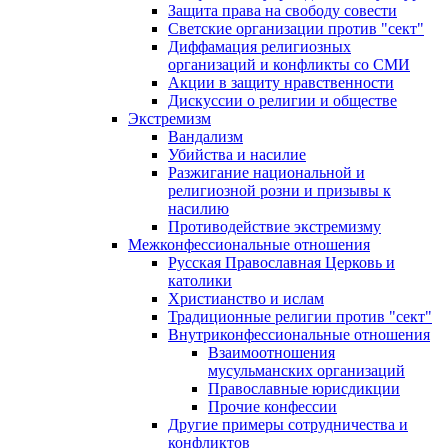
Защита права на свободу совести
Светские организации против "сект"
Диффамация религиозных
организаций и конфликты со СМИ
Акции в защиту нравственности
Дискуссии о религии и обществе
Экстремизм
Вандализм
Убийства и насилие
Разжигание национальной и
религиозной розни и призывы к
насилию
Противодействие экстремизму
Межконфессиональные отношения
Русская Православная Церковь и
католики
Христианство и ислам
Традиционные религии против "сект"
Внутриконфессиональные отношения
Взаимоотношения
мусульманских организаций
Православные юрисдикции
Прочие конфессии
Другие примеры сотрудничества и
конфликтов