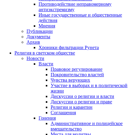
Противодействие неправомерному
антиэкстремизму
Иные государственные и общественные
действия
Мнения
Публикации
Документы
Архив
Хроники фильтрации Рунета
Религия в светском обществе
Новости
Власти
Правовое регулирование
Покровительство властей
Чувства верующих
Участие в выборах и в политической
жизни
Дискуссии о религии и власти
Дискуссии о религии и праве
Религии и карантин
Соглашения
Гонения
Административное и полицейское
вмешательство
Места для молитвы