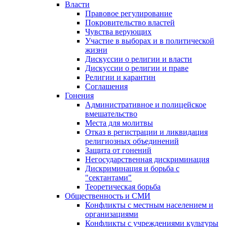
Власти
Правовое регулирование
Покровительство властей
Чувства верующих
Участие в выборах и в политической
жизни
Дискуссии о религии и власти
Дискуссии о религии и праве
Религии и карантин
Соглашения
Гонения
Административное и полицейское
вмешательство
Места для молитвы
Отказ в регистрации и ликвидация
религиозных объединений
Защита от гонений
Негосударственная дискриминация
Дискриминация и борьба с
"сектантами"
Теоретическая борьба
Общественность и СМИ
Конфликты с местным населением и
организациями
Конфликты с учреждениями культуры