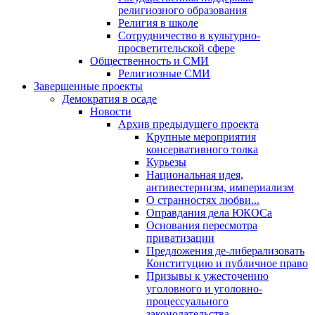
религиозного образования
Религия в школе
Сотрудничество в культурно-
просветительской сфере
Общественность и СМИ
Религиозные СМИ
Завершенные проекты
Демократия в осаде
Новости
Архив предыдущего проекта
Крупные мероприятия
консервативного толка
Курьезы
Национальная идея,
антивестернизм, империализм
О странностях любви...
Оправдания дела ЮКОСа
Основания пересмотра
приватизации
Предложения де-либерализовать
Конституцию и публичное право
Призывы к ужесточению
уголовного и уголовно-
процессуального
законодательства