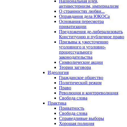
Национальная идея,
антивестернизм, империализм
О странностях любви...
Оправдания дела ЮКОСа
Основания пересмотра
приватизации
Предложения де-либерализовать
Конституцию и публичное право
Призывы к ужесточению
уголовного и уголовно-
процессуального
законодательства
Символические акции
Теории заговора
Идеология
Гражданское общество
Политический режим
Право
Революция и контрреволюция
Свобода слова
Практика
Приватность
Свобода слова
Справедливые выборы
Хорошая полиция