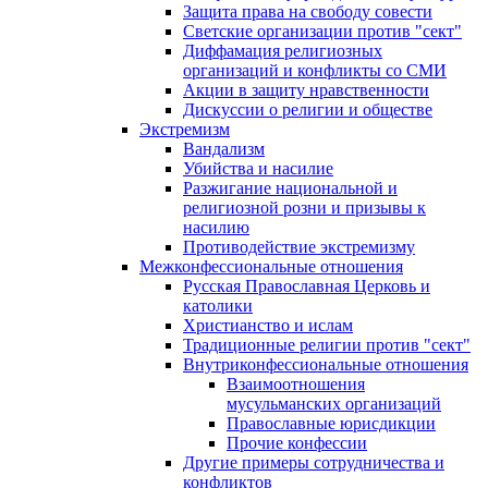
Защита права на свободу совести
Светские организации против "сект"
Диффамация религиозных
организаций и конфликты со СМИ
Акции в защиту нравственности
Дискуссии о религии и обществе
Экстремизм
Вандализм
Убийства и насилие
Разжигание национальной и
религиозной розни и призывы к
насилию
Противодействие экстремизму
Межконфессиональные отношения
Русская Православная Церковь и
католики
Христианство и ислам
Традиционные религии против "сект"
Внутриконфессиональные отношения
Взаимоотношения
мусульманских организаций
Православные юрисдикции
Прочие конфессии
Другие примеры сотрудничества и
конфликтов