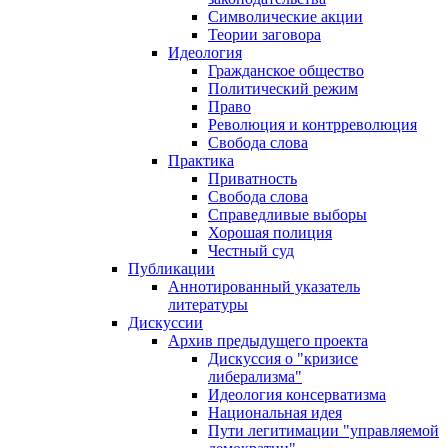
Символические акции
Теории заговора
Идеология
Гражданское общество
Политический режим
Право
Революция и контрреволюция
Свобода слова
Практика
Приватность
Свобода слова
Справедливые выборы
Хорошая полиция
Честный суд
Публикации
Аннотированный указатель
литературы
Дискуссии
Архив предыдущего проекта
Дискуссия о "кризисе
либерализма"
Идеология консерватизма
Национальная идея
Пути легитимации "управляемой