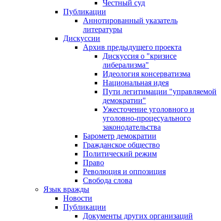
Честный суд
Публикации
Аннотированный указатель
литературы
Дискуссии
Архив предыдущего проекта
Дискуссия о "кризисе
либерализма"
Идеология консерватизма
Национальная идея
Пути легитимации "управляемой
демократии"
Ужесточение уголовного и
уголовно-процесуального
законодательства
Барометр демократии
Гражданское общество
Политический режим
Право
Революция и оппозиция
Свобода слова
Язык вражды
Новости
Публикации
Документы других организаций