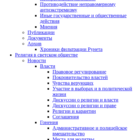
Противодействие неправомерному
антиэкстремизму
Иные государственные и общественные
действия
Мнения
Публикации
Документы
Архив
Хроники фильтрации Рунета
Религия в светском обществе
Новости
Власти
Правовое регулирование
Покровительство властей
Чувства верующих
Участие в выборах и в политической
жизни
Дискуссии о религии и власти
Дискуссии о религии и праве
Религии и карантин
Соглашения
Гонения
Административное и полицейское
вмешательство
Места для молитвы