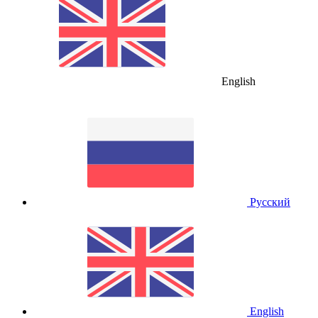
English
Русский
English