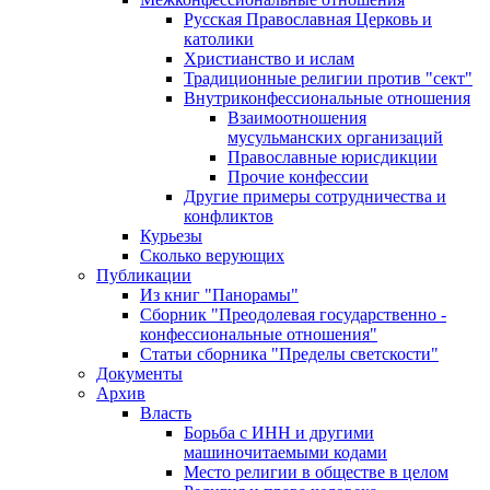
Русская Православная Церковь и
католики
Христианство и ислам
Традиционные религии против "сект"
Внутриконфессиональные отношения
Взаимоотношения
мусульманских организаций
Православные юрисдикции
Прочие конфессии
Другие примеры сотрудничества и
конфликтов
Курьезы
Сколько верующих
Публикации
Из книг "Панорамы"
Сборник "Преодолевая государственно -
конфессиональные отношения"
Статьи сборника "Пределы светскости"
Документы
Архив
Власть
Борьба с ИНН и другими
машиночитаемыми кодами
Место религии в обществе в целом