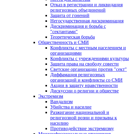
Отказ в регистрации и ликвидация
религиозных объединений
Защита от гонений
Негосударственная дискриминация
Дискриминация и борьба с
"сектантами"
Теоретическая борьба
Общественность и СМИ
Конфликты с местным населением и
организациями
Конфликты с учреждениями культуры
Защита права на свободу совести
Светские организации против "сект"
Диффамация религиозных
организаций и конфликты со СМИ
Акции в защиту нравственности
Дискуссии о религии и обществе
Экстремизм
Вандализм
Убийства и насилие
Разжигание национальной и
религиозной розни и призывы к
насилию
Противодействие экстремизму
Межконфессиональные отношения