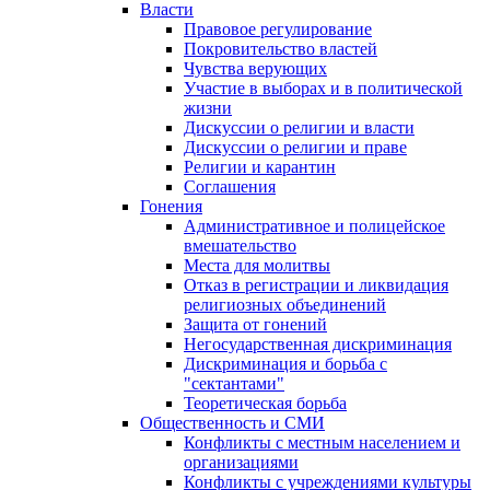
Власти
Правовое регулирование
Покровительство властей
Чувства верующих
Участие в выборах и в политической
жизни
Дискуссии о религии и власти
Дискуссии о религии и праве
Религии и карантин
Соглашения
Гонения
Административное и полицейское
вмешательство
Места для молитвы
Отказ в регистрации и ликвидация
религиозных объединений
Защита от гонений
Негосударственная дискриминация
Дискриминация и борьба с
"сектантами"
Теоретическая борьба
Общественность и СМИ
Конфликты с местным населением и
организациями
Конфликты с учреждениями культуры