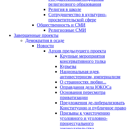
религиозного образования
Религия в школе
Сотрудничество в культурно-
просветительской сфере
Общественность и СМИ
Религиозные СМИ
Завершенные проекты
Демократия в осаде
Новости
Архив предыдущего проекта
Крупные мероприятия
консервативного толка
Курьезы
Национальная идея,
антивестернизм, империализм
О странностях любви...
Оправдания дела ЮКОСа
Основания пересмотра
приватизации
Предложения де-либерализовать
Конституцию и публичное право
Призывы к ужесточению
уголовного и уголовно-
процессуального
законодательства