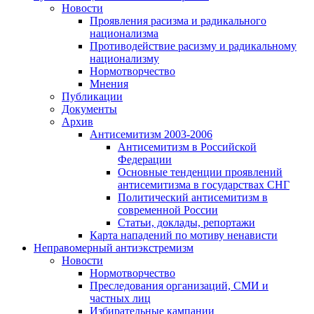
Новости
Проявления расизма и радикального
национализма
Противодействие расизму и радикальному
национализму
Нормотворчество
Мнения
Публикации
Документы
Архив
Антисемитизм 2003-2006
Антисемитизм в Российской
Федерации
Основные тенденции проявлений
антисемитизма в государствах СНГ
Политический антисемитизм в
современной России
Статьи, доклады, репортажи
Карта нападений по мотиву ненависти
Неправомерный антиэкстремизм
Новости
Нормотворчество
Преследования организаций, СМИ и
частных лиц
Избирательные кампании