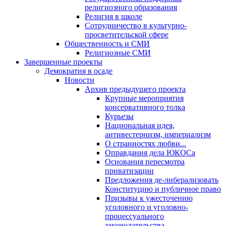
религиозного образования
Религия в школе
Сотрудничество в культурно-
просветительской сфере
Общественность и СМИ
Религиозные СМИ
Завершенные проекты
Демократия в осаде
Новости
Архив предыдущего проекта
Крупные мероприятия
консервативного толка
Курьезы
Национальная идея,
антивестернизм, империализм
О странностях любви...
Оправдания дела ЮКОСа
Основания пересмотра
приватизации
Предложения де-либерализовать
Конституцию и публичное право
Призывы к ужесточению
уголовного и уголовно-
процессуального
законодательства