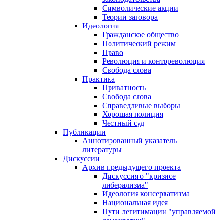
Символические акции
Теории заговора
Идеология
Гражданское общество
Политический режим
Право
Революция и контрреволюция
Свобода слова
Практика
Приватность
Свобода слова
Справедливые выборы
Хорошая полиция
Честный суд
Публикации
Аннотированный указатель
литературы
Дискуссии
Архив предыдущего проекта
Дискуссия о "кризисе
либерализма"
Идеология консерватизма
Национальная идея
Пути легитимации "управляемой