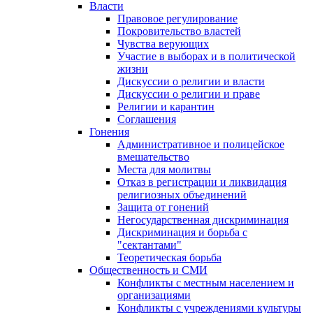
Власти
Правовое регулирование
Покровительство властей
Чувства верующих
Участие в выборах и в политической
жизни
Дискуссии о религии и власти
Дискуссии о религии и праве
Религии и карантин
Соглашения
Гонения
Административное и полицейское
вмешательство
Места для молитвы
Отказ в регистрации и ликвидация
религиозных объединений
Защита от гонений
Негосударственная дискриминация
Дискриминация и борьба с
"сектантами"
Теоретическая борьба
Общественность и СМИ
Конфликты с местным населением и
организациями
Конфликты с учреждениями культуры