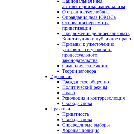
Национальная идея,
антивестернизм, империализм
О странностях любви...
Оправдания дела ЮКОСа
Основания пересмотра
приватизации
Предложения де-либерализовать
Конституцию и публичное право
Призывы к ужесточению
уголовного и уголовно-
процессуального
законодательства
Символические акции
Теории заговора
Идеология
Гражданское общество
Политический режим
Право
Революция и контрреволюция
Свобода слова
Практика
Приватность
Свобода слова
Справедливые выборы
Хорошая полиция