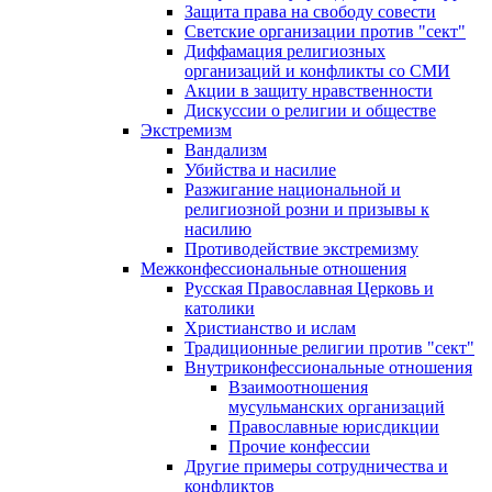
Защита права на свободу совести
Светские организации против "сект"
Диффамация религиозных
организаций и конфликты со СМИ
Акции в защиту нравственности
Дискуссии о религии и обществе
Экстремизм
Вандализм
Убийства и насилие
Разжигание национальной и
религиозной розни и призывы к
насилию
Противодействие экстремизму
Межконфессиональные отношения
Русская Православная Церковь и
католики
Христианство и ислам
Традиционные религии против "сект"
Внутриконфессиональные отношения
Взаимоотношения
мусульманских организаций
Православные юрисдикции
Прочие конфессии
Другие примеры сотрудничества и
конфликтов