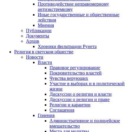
Противодействие неправомерному
антиэкстремизму
Иные государственные и общественные
действия
Мнения
Публикации
Документы
Архив
Хроники фильтрации Рунета
Религия в светском обществе
Новости
Власти
Правовое регулирование
Покровительство властей
Чувства верующих
Участие в выборах и в политической
жизни
Дискуссии о религии и власти
Дискуссии о религии и праве
Религии и карантин
Соглашения
Гонения
Административное и полицейское
вмешательство
Места для молитвы