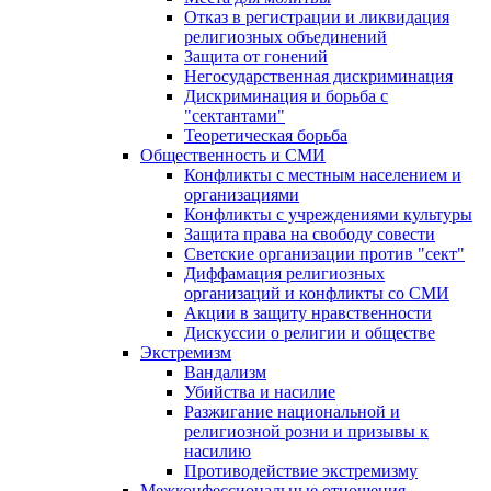
Отказ в регистрации и ликвидация
религиозных объединений
Защита от гонений
Негосударственная дискриминация
Дискриминация и борьба с
"сектантами"
Теоретическая борьба
Общественность и СМИ
Конфликты с местным населением и
организациями
Конфликты с учреждениями культуры
Защита права на свободу совести
Светские организации против "сект"
Диффамация религиозных
организаций и конфликты со СМИ
Акции в защиту нравственности
Дискуссии о религии и обществе
Экстремизм
Вандализм
Убийства и насилие
Разжигание национальной и
религиозной розни и призывы к
насилию
Противодействие экстремизму
Межконфессиональные отношения