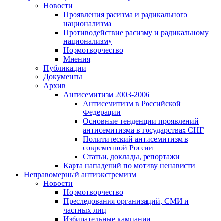
Новости
Проявления расизма и радикального
национализма
Противодействие расизму и радикальному
национализму
Нормотворчество
Мнения
Публикации
Документы
Архив
Антисемитизм 2003-2006
Антисемитизм в Российской
Федерации
Основные тенденции проявлений
антисемитизма в государствах СНГ
Политический антисемитизм в
современной России
Статьи, доклады, репортажи
Карта нападений по мотиву ненависти
Неправомерный антиэкстремизм
Новости
Нормотворчество
Преследования организаций, СМИ и
частных лиц
Избирательные кампании