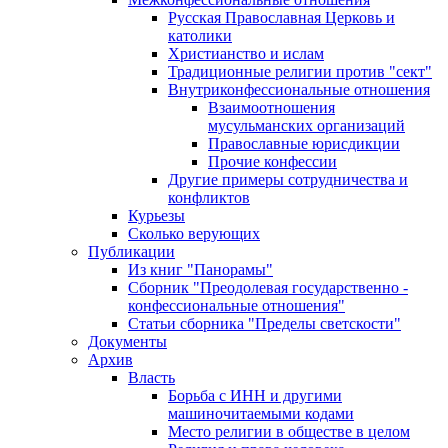
Русская Православная Церковь и
католики
Христианство и ислам
Традиционные религии против "сект"
Внутриконфессиональные отношения
Взаимоотношения
мусульманских организаций
Православные юрисдикции
Прочие конфессии
Другие примеры сотрудничества и
конфликтов
Курьезы
Сколько верующих
Публикации
Из книг "Панорамы"
Сборник "Преодолевая государственно -
конфессиональные отношения"
Статьи сборника "Пределы светскости"
Документы
Архив
Власть
Борьба с ИНН и другими
машиночитаемыми кодами
Место религии в обществе в целом