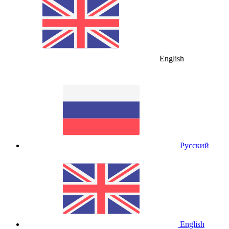
English
Русский
English