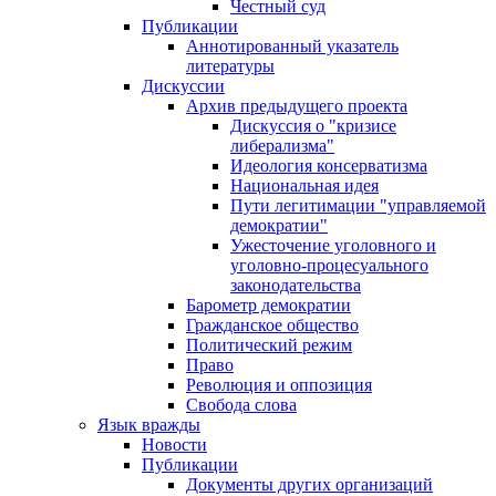
Честный суд
Публикации
Аннотированный указатель
литературы
Дискуссии
Архив предыдущего проекта
Дискуссия о "кризисе
либерализма"
Идеология консерватизма
Национальная идея
Пути легитимации "управляемой
демократии"
Ужесточение уголовного и
уголовно-процесуального
законодательства
Барометр демократии
Гражданское общество
Политический режим
Право
Революция и оппозиция
Свобода слова
Язык вражды
Новости
Публикации
Документы других организаций