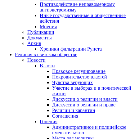
Противодействие неправомерному
антиэкстремизму
Иные государственные и общественные
действия
Мнения
Публикации
Документы
Архив
Хроники фильтрации Рунета
Религия в светском обществе
Новости
Власти
Правовое регулирование
Покровительство властей
Чувства верующих
Участие в выборах и в политической
жизни
Дискуссии о религии и власти
Дискуссии о религии и праве
Религии и карантин
Соглашения
Гонения
Административное и полицейское
вмешательство
Места для молитвы