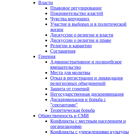
Власти
Правовое регулирование
Покровительство властей
Чувства верующих
Участие в выборах и в политической
жизни
Дискуссии о религии и власти
Дискуссии о религии и праве
Религии и карантин
Соглашения
Гонения
Административное и полицейское
вмешательство
Места для молитвы
Отказ в регистрации и ликвидация
религиозных объединений
Защита от гонений
Негосударственная дискриминация
Дискриминация и борьба с
"сектантами"
Теоретическая борьба
Общественность и СМИ
Конфликты с местным населением и
организациями
Конфликты с учреждениями культуры