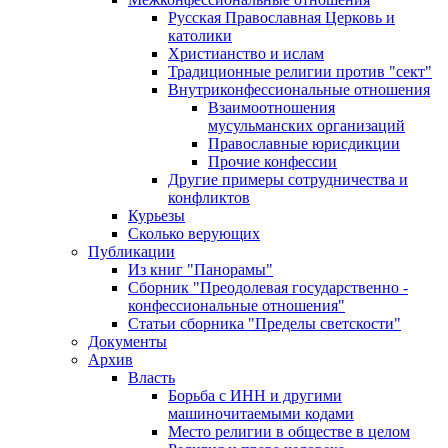
Русская Православная Церковь и
католики
Христианство и ислам
Традиционные религии против "сект"
Внутриконфессиональные отношения
Взаимоотношения
мусульманских организаций
Православные юрисдикции
Прочие конфессии
Другие примеры сотрудничества и
конфликтов
Курьезы
Сколько верующих
Публикации
Из книг "Панорамы"
Сборник "Преодолевая государственно -
конфессиональные отношения"
Статьи сборника "Пределы светскости"
Документы
Архив
Власть
Борьба с ИНН и другими
машиночитаемыми кодами
Место религии в обществе в целом