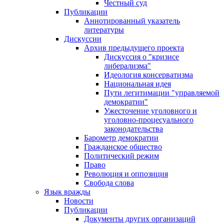
Честный суд
Публикации
Аннотированный указатель
литературы
Дискуссии
Архив предыдущего проекта
Дискуссия о "кризисе
либерализма"
Идеология консерватизма
Национальная идея
Пути легитимации "управляемой
демократии"
Ужесточение уголовного и
уголовно-процесуального
законодательства
Барометр демократии
Гражданское общество
Политический режим
Право
Революция и оппозиция
Свобода слова
Язык вражды
Новости
Публикации
Документы других организаций