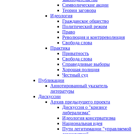
Символические акции
Теории заговора
Идеология
Гражданское общество
Политический режим
Право
Революция и контрреволюция
Свобода слова
Практика
Приватность
Свобода слова
Справедливые выборы
Хорошая полиция
Честный суд
Публикации
Аннотированный указатель
литературы
Дискуссии
Архив предыдущего проекта
Дискуссия о "кризисе
либерализма"
Идеология консерватизма
Национальная идея
Пути легитимации "управляемой