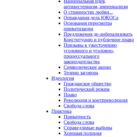
Национальная идея,
антивестернизм, империализм
О странностях любви...
Оправдания дела ЮКОСа
Основания пересмотра
приватизации
Предложения де-либерализовать
Конституцию и публичное право
Призывы к ужесточению
уголовного и уголовно-
процессуального
законодательства
Символические акции
Теории заговора
Идеология
Гражданское общество
Политический режим
Право
Революция и контрреволюция
Свобода слова
Практика
Приватность
Свобода слова
Справедливые выборы
Хорошая полиция