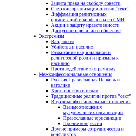
Защита права на свободу совести
Светские организации против "сект"
Диффамация религиозных
организаций и конфликты со СМИ
Акции в защиту нравственности
Дискуссии о религии и обществе
Экстремизм
Вандализм
Убийства и насилие
Разжигание национальной и
религиозной розни и призывы к
насилию
Противодействие экстремизму
Межконфессиональные отношения
Русская Православная Церковь и
католики
Христианство и ислам
Традиционные религии против "сект"
Внутриконфессиональные отношения
Взаимоотношения
мусульманских организаций
Православные юрисдикции
Прочие конфессии
Другие примеры сотрудничества и
конфликтов