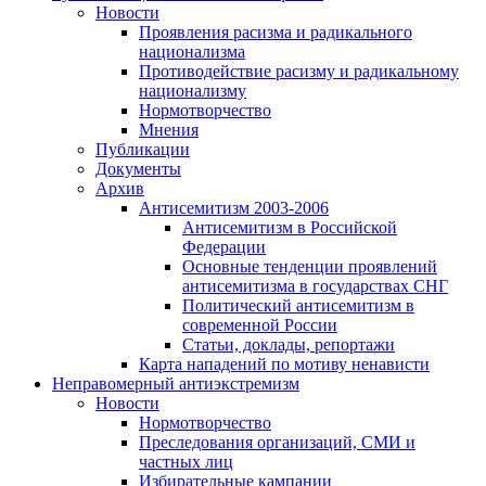
Новости
Проявления расизма и радикального
национализма
Противодействие расизму и радикальному
национализму
Нормотворчество
Мнения
Публикации
Документы
Архив
Антисемитизм 2003-2006
Антисемитизм в Российской
Федерации
Основные тенденции проявлений
антисемитизма в государствах СНГ
Политический антисемитизм в
современной России
Статьи, доклады, репортажи
Карта нападений по мотиву ненависти
Неправомерный антиэкстремизм
Новости
Нормотворчество
Преследования организаций, СМИ и
частных лиц
Избирательные кампании