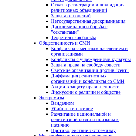
Отказ в регистрации и ликвидация
религиозных объединений
Защита от гонений
Негосударственная дискриминация
Дискриминация и борьба с
"сектантами"
Теоретическая борьба
Общественность и СМИ
Конфликты с местным населением и
организациями
Конфликты с учреждениями культуры
Защита права на свободу совести
Светские организации против "сект"
Диффамация религиозных
организаций и конфликты со СМИ
Акции в защиту нравственности
Дискуссии о религии и обществе
Экстремизм
Вандализм
Убийства и насилие
Разжигание национальной и
религиозной розни и призывы к
насилию
Противодействие экстремизму
Межконфессиональные отношения