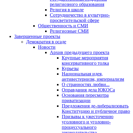
религиозного образования
Религия в школе
Сотрудничество в культурно-
просветительской сфере
Общественность и СМИ
Религиозные СМИ
Завершенные проекты
Демократия в осаде
Новости
Архив предыдущего проекта
Крупные мероприятия
консервативного толка
Курьезы
Национальная идея,
антивестернизм, империализм
О странностях любви...
Оправдания дела ЮКОСа
Основания пересмотра
приватизации
Предложения де-либерализовать
Конституцию и публичное право
Призывы к ужесточению
уголовного и уголовно-
процессуального
законодательства