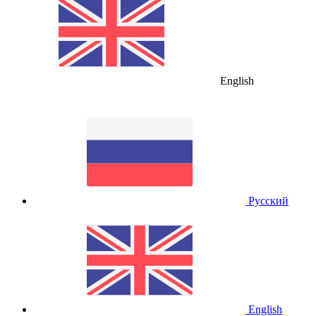
English
Русский
English