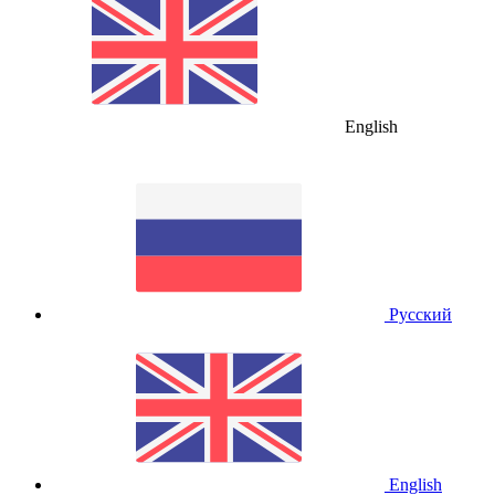
English
Русский
English