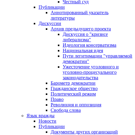
Честный суд
Публикации
Аннотированный указатель
литературы
Дискуссии
Архив предыдущего проекта
Дискуссия о "кризисе
либерализма"
Идеология консерватизма
Национальная идея
Пути легитимации "управляемой
демократии"
Ужесточение уголовного и
уголовно-процесуального
законодательства
Барометр демократии
Гражданское общество
Политический режим
Право
Революция и оппозиция
Свобода слова
Язык вражды
Новости
Публикации
Документы других организаций