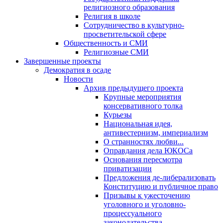
религиозного образования
Религия в школе
Сотрудничество в культурно-
просветительской сфере
Общественность и СМИ
Религиозные СМИ
Завершенные проекты
Демократия в осаде
Новости
Архив предыдущего проекта
Крупные мероприятия
консервативного толка
Курьезы
Национальная идея,
антивестернизм, империализм
О странностях любви...
Оправдания дела ЮКОСа
Основания пересмотра
приватизации
Предложения де-либерализовать
Конституцию и публичное право
Призывы к ужесточению
уголовного и уголовно-
процессуального
законодательства