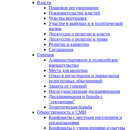
Власти
Правовое регулирование
Покровительство властей
Чувства верующих
Участие в выборах и в политической
жизни
Дискуссии о религии и власти
Дискуссии о религии и праве
Религии и карантин
Соглашения
Гонения
Административное и полицейское
вмешательство
Места для молитвы
Отказ в регистрации и ликвидация
религиозных объединений
Защита от гонений
Негосударственная дискриминация
Дискриминация и борьба с
"сектантами"
Теоретическая борьба
Общественность и СМИ
Конфликты с местным населением и
организациями
Конфликты с учреждениями культуры