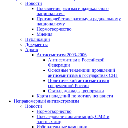
Новости
Проявления расизма и радикального
национализма
Противодействие расизму и радикальному
национализму
Нормотворчество
Мнения
Публикации
Документы
Архив
Антисемитизм 2003-2006
Антисемитизм в Российской
Федерации
Основные тенденции проявлений
антисемитизма в государствах СНГ
Политический антисемитизм в
современной России
Статьи, доклады, репортажи
Карта нападений по мотиву ненависти
Неправомерный антиэкстремизм
Новости
Нормотворчество
Преследования организаций, СМИ и
частных лиц
Избирательные кампании