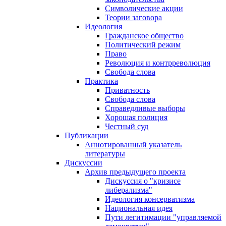
Символические акции
Теории заговора
Идеология
Гражданское общество
Политический режим
Право
Революция и контрреволюция
Свобода слова
Практика
Приватность
Свобода слова
Справедливые выборы
Хорошая полиция
Честный суд
Публикации
Аннотированный указатель
литературы
Дискуссии
Архив предыдущего проекта
Дискуссия о "кризисе
либерализма"
Идеология консерватизма
Национальная идея
Пути легитимации "управляемой