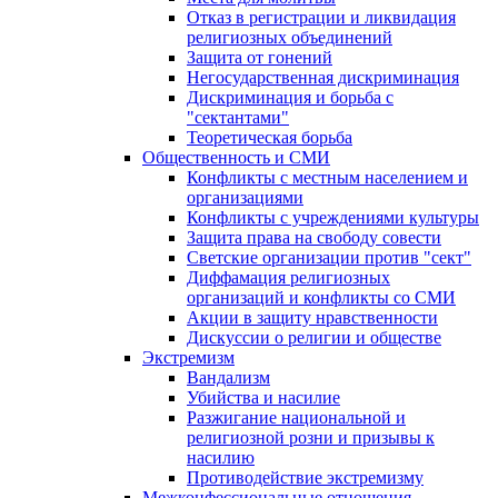
Отказ в регистрации и ликвидация
религиозных объединений
Защита от гонений
Негосударственная дискриминация
Дискриминация и борьба с
"сектантами"
Теоретическая борьба
Общественность и СМИ
Конфликты с местным населением и
организациями
Конфликты с учреждениями культуры
Защита права на свободу совести
Светские организации против "сект"
Диффамация религиозных
организаций и конфликты со СМИ
Акции в защиту нравственности
Дискуссии о религии и обществе
Экстремизм
Вандализм
Убийства и насилие
Разжигание национальной и
религиозной розни и призывы к
насилию
Противодействие экстремизму
Межконфессиональные отношения