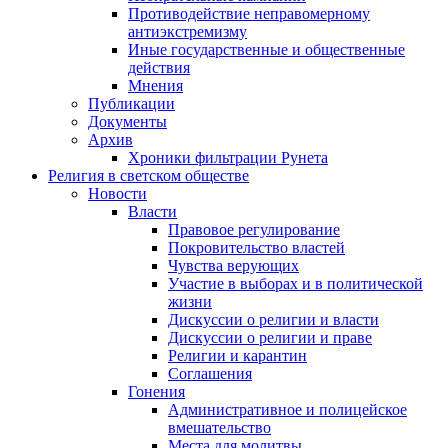
Противодействие неправомерному
антиэкстремизму
Иные государственные и общественные
действия
Мнения
Публикации
Документы
Архив
Хроники фильтрации Рунета
Религия в светском обществе
Новости
Власти
Правовое регулирование
Покровительство властей
Чувства верующих
Участие в выборах и в политической
жизни
Дискуссии о религии и власти
Дискуссии о религии и праве
Религии и карантин
Соглашения
Гонения
Административное и полицейское
вмешательство
Места для молитвы