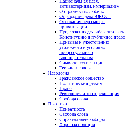
Национальная идея,
антивестернизм, империализм
О странностях любви...
Оправдания дела ЮКОСа
Основания пересмотра
приватизации
Предложения де-либерализовать
Конституцию и публичное право
Призывы к ужесточению
уголовного и уголовно-
процессуального
законодательства
Символические акции
Теории заговора
Идеология
Гражданское общество
Политический режим
Право
Революция и контрреволюция
Свобода слова
Практика
Приватность
Свобода слова
Справедливые выборы
Хорошая полиция