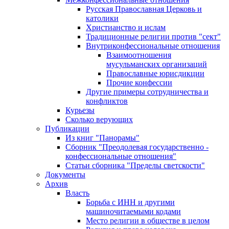
Русская Православная Церковь и
католики
Христианство и ислам
Традиционные религии против "сект"
Внутриконфессиональные отношения
Взаимоотношения
мусульманских организаций
Православные юрисдикции
Прочие конфессии
Другие примеры сотрудничества и
конфликтов
Курьезы
Сколько верующих
Публикации
Из книг "Панорамы"
Сборник "Преодолевая государственно -
конфессиональные отношения"
Статьи сборника "Пределы светскости"
Документы
Архив
Власть
Борьба с ИНН и другими
машиночитаемыми кодами
Место религии в обществе в целом