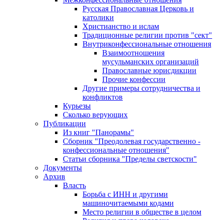
Русская Православная Церковь и
католики
Христианство и ислам
Традиционные религии против "сект"
Внутриконфессиональные отношения
Взаимоотношения
мусульманских организаций
Православные юрисдикции
Прочие конфессии
Другие примеры сотрудничества и
конфликтов
Курьезы
Сколько верующих
Публикации
Из книг "Панорамы"
Сборник "Преодолевая государственно -
конфессиональные отношения"
Статьи сборника "Пределы светскости"
Документы
Архив
Власть
Борьба с ИНН и другими
машиночитаемыми кодами
Место религии в обществе в целом