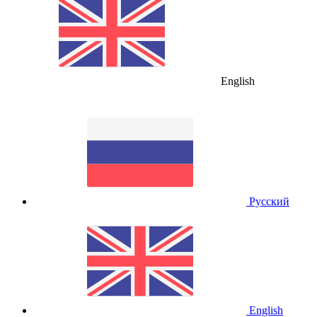
English
Русский
English