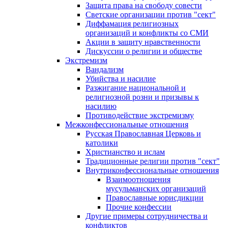
Защита права на свободу совести
Светские организации против "сект"
Диффамация религиозных
организаций и конфликты со СМИ
Акции в защиту нравственности
Дискуссии о религии и обществе
Экстремизм
Вандализм
Убийства и насилие
Разжигание национальной и
религиозной розни и призывы к
насилию
Противодействие экстремизму
Межконфессиональные отношения
Русская Православная Церковь и
католики
Христианство и ислам
Традиционные религии против "сект"
Внутриконфессиональные отношения
Взаимоотношения
мусульманских организаций
Православные юрисдикции
Прочие конфессии
Другие примеры сотрудничества и
конфликтов