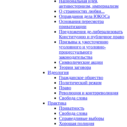
Национальная идея,
антивестернизм, империализм
О странностях любви...
Оправдания дела ЮКОСа
Основания пересмотра
приватизации
Предложения де-либерализовать
Конституцию и публичное право
Призывы к ужесточению
уголовного и уголовно-
процессуального
законодательства
Символические акции
Теории заговора
Идеология
Гражданское общество
Политический режим
Право
Революция и контрреволюция
Свобода слова
Практика
Приватность
Свобода слова
Справедливые выборы
Хорошая полиция