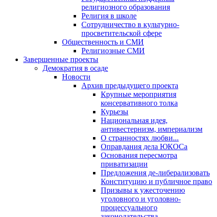
религиозного образования
Религия в школе
Сотрудничество в культурно-
просветительской сфере
Общественность и СМИ
Религиозные СМИ
Завершенные проекты
Демократия в осаде
Новости
Архив предыдущего проекта
Крупные мероприятия
консервативного толка
Курьезы
Национальная идея,
антивестернизм, империализм
О странностях любви...
Оправдания дела ЮКОСа
Основания пересмотра
приватизации
Предложения де-либерализовать
Конституцию и публичное право
Призывы к ужесточению
уголовного и уголовно-
процессуального
законодательства