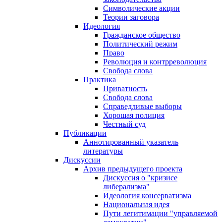
Символические акции
Теории заговора
Идеология
Гражданское общество
Политический режим
Право
Революция и контрреволюция
Свобода слова
Практика
Приватность
Свобода слова
Справедливые выборы
Хорошая полиция
Честный суд
Публикации
Аннотированный указатель
литературы
Дискуссии
Архив предыдущего проекта
Дискуссия о "кризисе
либерализма"
Идеология консерватизма
Национальная идея
Пути легитимации "управляемой