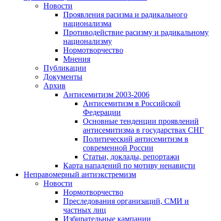
Новости
Проявления расизма и радикального
национализма
Противодействие расизму и радикальному
национализму
Нормотворчество
Мнения
Публикации
Документы
Архив
Антисемитизм 2003-2006
Антисемитизм в Российской
Федерации
Основные тенденции проявлений
антисемитизма в государствах СНГ
Политический антисемитизм в
современной России
Статьи, доклады, репортажи
Карта нападений по мотиву ненависти
Неправомерный антиэкстремизм
Новости
Нормотворчество
Преследования организаций, СМИ и
частных лиц
Избирательные кампании