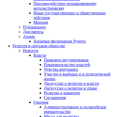
Противодействие неправомерному
антиэкстремизму
Иные государственные и общественные
действия
Мнения
Публикации
Документы
Архив
Хроники фильтрации Рунета
Религия в светском обществе
Новости
Власти
Правовое регулирование
Покровительство властей
Чувства верующих
Участие в выборах и в политической
жизни
Дискуссии о религии и власти
Дискуссии о религии и праве
Религии и карантин
Соглашения
Гонения
Административное и полицейское
вмешательство
Места для молитвы