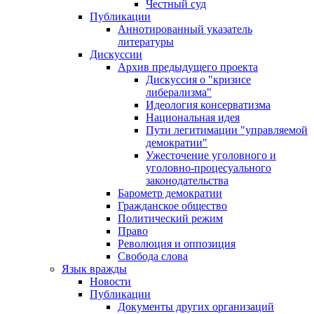
Честный суд
Публикации
Аннотированный указатель
литературы
Дискуссии
Архив предыдущего проекта
Дискуссия о "кризисе
либерализма"
Идеология консерватизма
Национальная идея
Пути легитимации "управляемой
демократии"
Ужесточение уголовного и
уголовно-процесуального
законодательства
Барометр демократии
Гражданское общество
Политический режим
Право
Революция и оппозиция
Свобода слова
Язык вражды
Новости
Публикации
Документы других организаций