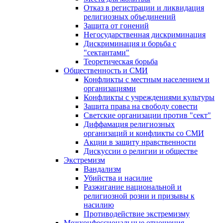
Отказ в регистрации и ликвидация
религиозных объединений
Защита от гонений
Негосударственная дискриминация
Дискриминация и борьба с
"сектантами"
Теоретическая борьба
Общественность и СМИ
Конфликты с местным населением и
организациями
Конфликты с учреждениями культуры
Защита права на свободу совести
Светские организации против "сект"
Диффамация религиозных
организаций и конфликты со СМИ
Акции в защиту нравственности
Дискуссии о религии и обществе
Экстремизм
Вандализм
Убийства и насилие
Разжигание национальной и
религиозной розни и призывы к
насилию
Противодействие экстремизму
Межконфессиональные отношения