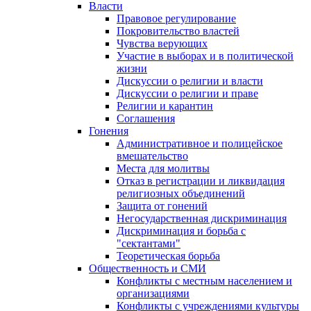
Власти
Правовое регулирование
Покровительство властей
Чувства верующих
Участие в выборах и в политической
жизни
Дискуссии о религии и власти
Дискуссии о религии и праве
Религии и карантин
Соглашения
Гонения
Административное и полицейское
вмешательство
Места для молитвы
Отказ в регистрации и ликвидация
религиозных объединений
Защита от гонений
Негосударственная дискриминация
Дискриминация и борьба с
"сектантами"
Теоретическая борьба
Общественность и СМИ
Конфликты с местным населением и
организациями
Конфликты с учреждениями культуры