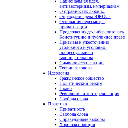
Национальная идея,
антивестернизм, империализм
О странностях любви...
Оправдания дела ЮКОСа
Основания пересмотра
приватизации
Предложения де-либерализовать
Конституцию и публичное право
Призывы к ужесточению
уголовного и уголовно-
процессуального
законодательства
Символические акции
Теории заговора
Идеология
Гражданское общество
Политический режим
Право
Революция и контрреволюция
Свобода слова
Практика
Приватность
Свобода слова
Справедливые выборы
Хорошая полиция