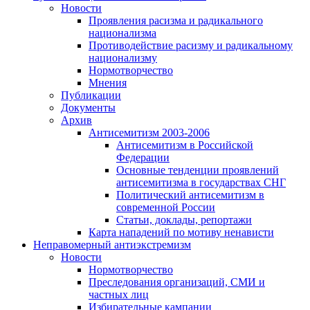
Новости
Проявления расизма и радикального
национализма
Противодействие расизму и радикальному
национализму
Нормотворчество
Мнения
Публикации
Документы
Архив
Антисемитизм 2003-2006
Антисемитизм в Российской
Федерации
Основные тенденции проявлений
антисемитизма в государствах СНГ
Политический антисемитизм в
современной России
Статьи, доклады, репортажи
Карта нападений по мотиву ненависти
Неправомерный антиэкстремизм
Новости
Нормотворчество
Преследования организаций, СМИ и
частных лиц
Избирательные кампании