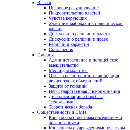
Власти
Правовое регулирование
Покровительство властей
Чувства верующих
Участие в выборах и в политической
жизни
Дискуссии о религии и власти
Дискуссии о религии и праве
Религии и карантин
Соглашения
Гонения
Административное и полицейское
вмешательство
Места для молитвы
Отказ в регистрации и ликвидация
религиозных объединений
Защита от гонений
Негосударственная дискриминация
Дискриминация и борьба с
"сектантами"
Теоретическая борьба
Общественность и СМИ
Конфликты с местным населением и
организациями
Конфликты с учреждениями культуры