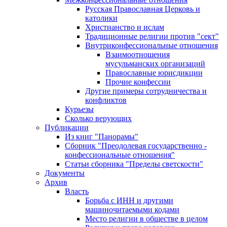
Русская Православная Церковь и
католики
Христианство и ислам
Традиционные религии против "сект"
Внутриконфессиональные отношения
Взаимоотношения
мусульманских организаций
Православные юрисдикции
Прочие конфессии
Другие примеры сотрудничества и
конфликтов
Курьезы
Сколько верующих
Публикации
Из книг "Панорамы"
Сборник "Преодолевая государственно -
конфессиональные отношения"
Статьи сборника "Пределы светскости"
Документы
Архив
Власть
Борьба с ИНН и другими
машиночитаемыми кодами
Место религии в обществе в целом