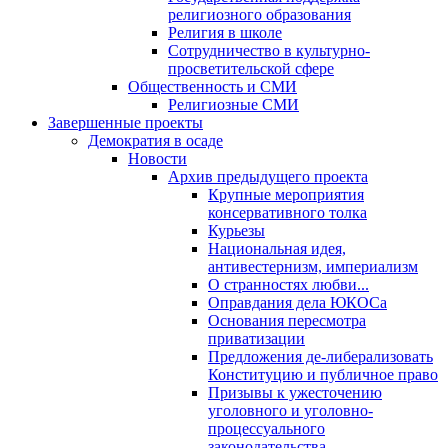
религиозного образования
Религия в школе
Сотрудничество в культурно-
просветительской сфере
Общественность и СМИ
Религиозные СМИ
Завершенные проекты
Демократия в осаде
Новости
Архив предыдущего проекта
Крупные мероприятия
консервативного толка
Курьезы
Национальная идея,
антивестернизм, империализм
О странностях любви...
Оправдания дела ЮКОСа
Основания пересмотра
приватизации
Предложения де-либерализовать
Конституцию и публичное право
Призывы к ужесточению
уголовного и уголовно-
процессуального
законодательства