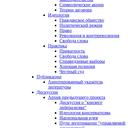
Символические акции
Теории заговора
Идеология
Гражданское общество
Политический режим
Право
Революция и контрреволюция
Свобода слова
Практика
Приватность
Свобода слова
Справедливые выборы
Хорошая полиция
Честный суд
Публикации
Аннотированный указатель
литературы
Дискуссии
Архив предыдущего проекта
Дискуссия о "кризисе
либерализма"
Идеология консерватизма
Национальная идея
Пути легитимации "управляемой