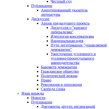
Честный суд
Публикации
Аннотированный указатель
литературы
Дискуссии
Архив предыдущего проекта
Дискуссия о "кризисе
либерализма"
Идеология консерватизма
Национальная идея
Пути легитимации "управляемой
демократии"
Ужесточение уголовного и
уголовно-процесуального
законодательства
Барометр демократии
Гражданское общество
Политический режим
Право
Революция и оппозиция
Свобода слова
Язык вражды
Новости
Публикации
Документы других организаций