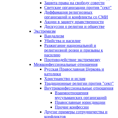
Защита права на свободу совести
Светские организации против "сект"
Диффамация религиозных
организаций и конфликты со СМИ
Акции в защиту нравственности
Дискуссии о религии и обществе
Экстремизм
Вандализм
Убийства и насилие
Разжигание национальной и
религиозной розни и призывы к
насилию
Противодействие экстремизму
Межконфессиональные отношения
Русская Православная Церковь и
католики
Христианство и ислам
Традиционные религии против "сект"
Внутриконфессиональные отношения
Взаимоотношения
мусульманских организаций
Православные юрисдикции
Прочие конфессии
Другие примеры сотрудничества и
конфликтов