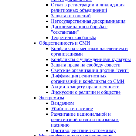
Отказ в регистрации и ликвидация
религиозных объединений
Защита от гонений
Негосударственная дискриминация
Дискриминация и борьба с
"сектантами"
Теоретическая борьба
Общественность и СМИ
Конфликты с местным населением и
организациями
Конфликты с учреждениями культуры
Защита права на свободу совести
Светские организации против "сект"
Диффамация религиозных
организаций и конфликты со СМИ
Акции в защиту нравственности
Дискуссии о религии и обществе
Экстремизм
Вандализм
Убийства и насилие
Разжигание национальной и
религиозной розни и призывы к
насилию
Противодействие экстремизму
Межконфессиональные отношения