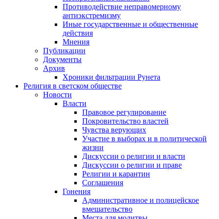
Противодействие неправомерному
антиэкстремизму
Иные государственные и общественные
действия
Мнения
Публикации
Документы
Архив
Хроники фильтрации Рунета
Религия в светском обществе
Новости
Власти
Правовое регулирование
Покровительство властей
Чувства верующих
Участие в выборах и в политической
жизни
Дискуссии о религии и власти
Дискуссии о религии и праве
Религии и карантин
Соглашения
Гонения
Административное и полицейское
вмешательство
Места для молитвы