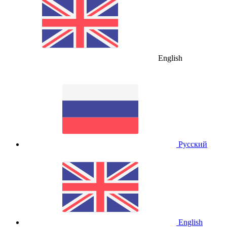
English
Русский
English