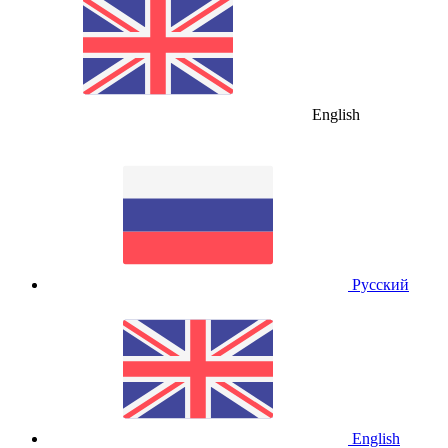
English
Русский
English