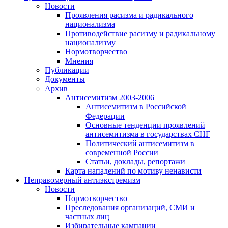
Новости
Проявления расизма и радикального
национализма
Противодействие расизму и радикальному
национализму
Нормотворчество
Мнения
Публикации
Документы
Архив
Антисемитизм 2003-2006
Антисемитизм в Российской
Федерации
Основные тенденции проявлений
антисемитизма в государствах СНГ
Политический антисемитизм в
современной России
Статьи, доклады, репортажи
Карта нападений по мотиву ненависти
Неправомерный антиэкстремизм
Новости
Нормотворчество
Преследования организаций, СМИ и
частных лиц
Избирательные кампании