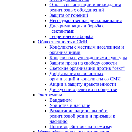
Отказ в регистрации и ликвидация
религиозных объединений
Защита от гонений
Негосударственная дискриминация
Дискриминация и борьба с
"сектантами"
Теоретическая борьба
Общественность и СМИ
Конфликты с местным населением и
организациями
Конфликты с учреждениями культуры
Защита права на свободу совести
Светские организации против "сект"
Диффамация религиозных
организаций и конфликты со СМИ
Акции в защиту нравственности
Дискуссии о религии и обществе
Экстремизм
Вандализм
Убийства и насилие
Разжигание национальной и
религиозной розни и призывы к
насилию
Противодействие экстремизму
Межконфессиональные отношения