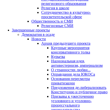
религиозного образования
Религия в школе
Сотрудничество в культурно-
просветительской сфере
Общественность и СМИ
Религиозные СМИ
Завершенные проекты
Демократия в осаде
Новости
Архив предыдущего проекта
Крупные мероприятия
консервативного толка
Курьезы
Национальная идея,
антивестернизм, империализм
О странностях любви...
Оправдания дела ЮКОСа
Основания пересмотра
приватизации
Предложения де-либерализовать
Конституцию и публичное право
Призывы к ужесточению
уголовного и уголовно-
процессуального
законодательства