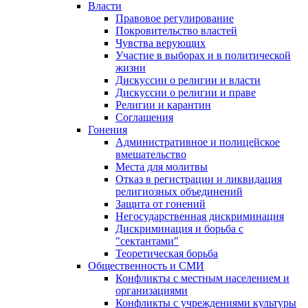
Власти
Правовое регулирование
Покровительство властей
Чувства верующих
Участие в выборах и в политической
жизни
Дискуссии о религии и власти
Дискуссии о религии и праве
Религии и карантин
Соглашения
Гонения
Административное и полицейское
вмешательство
Места для молитвы
Отказ в регистрации и ликвидация
религиозных объединений
Защита от гонений
Негосударственная дискриминация
Дискриминация и борьба с
"сектантами"
Теоретическая борьба
Общественность и СМИ
Конфликты с местным населением и
организациями
Конфликты с учреждениями культуры