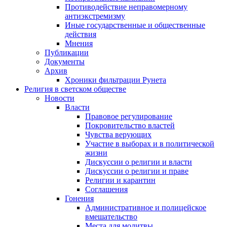
Противодействие неправомерному
антиэкстремизму
Иные государственные и общественные
действия
Мнения
Публикации
Документы
Архив
Хроники фильтрации Рунета
Религия в светском обществе
Новости
Власти
Правовое регулирование
Покровительство властей
Чувства верующих
Участие в выборах и в политической
жизни
Дискуссии о религии и власти
Дискуссии о религии и праве
Религии и карантин
Соглашения
Гонения
Административное и полицейское
вмешательство
Места для молитвы