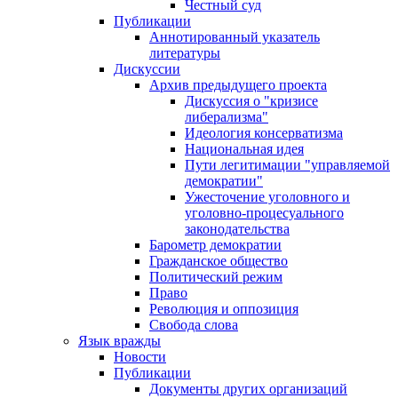
Честный суд
Публикации
Аннотированный указатель
литературы
Дискуссии
Архив предыдущего проекта
Дискуссия о "кризисе
либерализма"
Идеология консерватизма
Национальная идея
Пути легитимации "управляемой
демократии"
Ужесточение уголовного и
уголовно-процесуального
законодательства
Барометр демократии
Гражданское общество
Политический режим
Право
Революция и оппозиция
Свобода слова
Язык вражды
Новости
Публикации
Документы других организаций