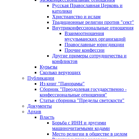
Русская Православная Церковь и
католики
Христианство и ислам
Традиционные религии против "сект"
Внутриконфессиональные отношения
Взаимоотношения
мусульманских организаций
Православные юрисдикции
Прочие конфессии
Другие примеры сотрудничества и
конфликтов
Курьезы
Сколько верующих
Публикации
Из книг "Панорамы"
Сборник "Преодолевая государственно -
конфессиональные отношения"
Статьи сборника "Пределы светскости"
Документы
Архив
Власть
Борьба с ИНН и другими
машиночитаемыми кодами
Место религии в обществе в целом