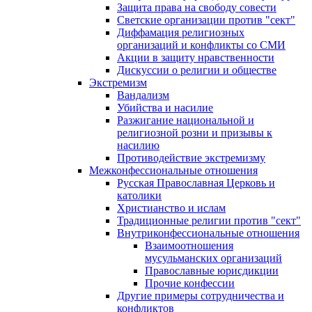
Защита права на свободу совести
Светские организации против "сект"
Диффамация религиозных
организаций и конфликты со СМИ
Акции в защиту нравственности
Дискуссии о религии и обществе
Экстремизм
Вандализм
Убийства и насилие
Разжигание национальной и
религиозной розни и призывы к
насилию
Противодействие экстремизму
Межконфессиональные отношения
Русская Православная Церковь и
католики
Христианство и ислам
Традиционные религии против "сект"
Внутриконфессиональные отношения
Взаимоотношения
мусульманских организаций
Православные юрисдикции
Прочие конфессии
Другие примеры сотрудничества и
конфликтов