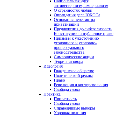
Национальная идея,
антивестернизм, империализм
О странностях любви...
Оправдания дела ЮКОСа
Основания пересмотра
приватизации
Предложения де-либерализовать
Конституцию и публичное право
Призывы к ужесточению
уголовного и уголовно-
процессуального
законодательства
Символические акции
Теории заговора
Идеология
Гражданское общество
Политический режим
Право
Революция и контрреволюция
Свобода слова
Практика
Приватность
Свобода слова
Справедливые выборы
Хорошая полиция