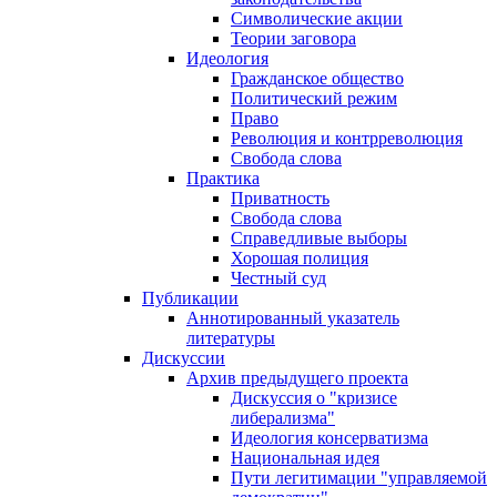
Символические акции
Теории заговора
Идеология
Гражданское общество
Политический режим
Право
Революция и контрреволюция
Свобода слова
Практика
Приватность
Свобода слова
Справедливые выборы
Хорошая полиция
Честный суд
Публикации
Аннотированный указатель
литературы
Дискуссии
Архив предыдущего проекта
Дискуссия о "кризисе
либерализма"
Идеология консерватизма
Национальная идея
Пути легитимации "управляемой