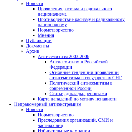
Новости
Проявления расизма и радикального
национализма
Противодействие расизму и радикальному
национализму
Нормотворчество
Мнения
Публикации
Документы
Архив
Антисемитизм 2003-2006
Антисемитизм в Российской
Федерации
Основные тенденции проявлений
антисемитизма в государствах СНГ
Политический антисемитизм в
современной России
Статьи, доклады, репортажи
Карта нападений по мотиву ненависти
Неправомерный антиэкстремизм
Новости
Нормотворчество
Преследования организаций, СМИ и
частных лиц
Избирательные кампании