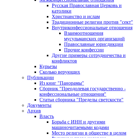
Русская Православная Церковь и
католики
Христианство и ислам
Традиционные религии против "сект"
Внутриконфессиональные отношения
Взаимоотношения
мусульманских организаций
Православные юрисдикции
Прочие конфессии
Другие примеры сотрудничества и
конфликтов
Курьезы
Сколько верующих
Публикации
Из книг "Панорамы"
Сборник "Преодолевая государственно -
конфессиональные отношения"
Статьи сборника "Пределы светскости"
Документы
Архив
Власть
Борьба с ИНН и другими
машиночитаемыми кодами
Место религии в обществе в целом