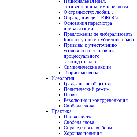
Национальная идея,
антивестернизм, империализм
О странностях любви...
Оправдания дела ЮКОСа
Основания пересмотра
приватизации
Предложения де-либерализовать
Конституцию и публичное право
Призывы к ужесточению
уголовного и уголовно-
процессуального
законодательства
Символические акции
Теории заговора
Идеология
Гражданское общество
Политический режим
Право
Революция и контрреволюция
Свобода слова
Практика
Приватность
Свобода слова
Справедливые выборы
Хорошая полиция