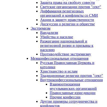
Защита права на свободу совести
Светские организации против "сект"
Диффамация религиозных
организаций и конфликты со СМИ
Акции в защиту нравственности
Дискуссии о религии и обществе
Экстремизм
Вандализм
Убийства и насилие
Разжигание национальной и
религиозной розни и призывы к
насилию
Противодействие экстремизму
Межконфессиональные отношения
Русская Православная Церковь и
католики
Христианство и ислам
Традиционные религии против "сект"
Внутриконфессиональные отношения
Взаимоотношения
мусульманских организаций
Православные юрисдикции
Прочие конфессии
Другие примеры сотрудничества и
конфликтов