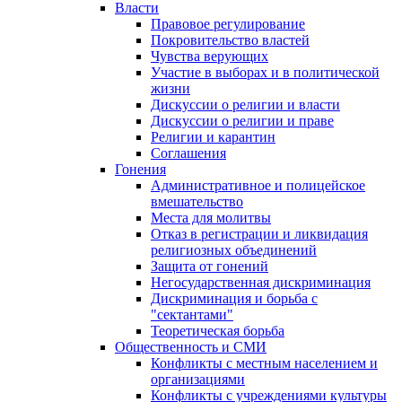
Власти
Правовое регулирование
Покровительство властей
Чувства верующих
Участие в выборах и в политической
жизни
Дискуссии о религии и власти
Дискуссии о религии и праве
Религии и карантин
Соглашения
Гонения
Административное и полицейское
вмешательство
Места для молитвы
Отказ в регистрации и ликвидация
религиозных объединений
Защита от гонений
Негосударственная дискриминация
Дискриминация и борьба с
"сектантами"
Теоретическая борьба
Общественность и СМИ
Конфликты с местным населением и
организациями
Конфликты с учреждениями культуры