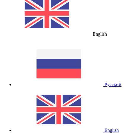
English
Русский
English