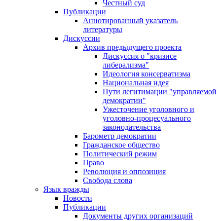
Честный суд
Публикации
Аннотированный указатель
литературы
Дискуссии
Архив предыдущего проекта
Дискуссия о "кризисе
либерализма"
Идеология консерватизма
Национальная идея
Пути легитимации "управляемой
демократии"
Ужесточение уголовного и
уголовно-процесуального
законодательства
Барометр демократии
Гражданское общество
Политический режим
Право
Революция и оппозиция
Свобода слова
Язык вражды
Новости
Публикации
Документы других организаций