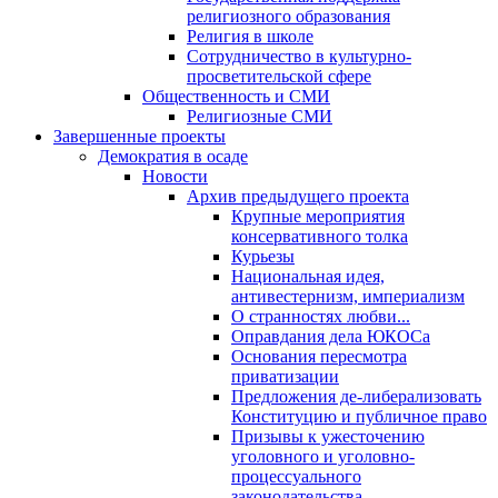
религиозного образования
Религия в школе
Сотрудничество в культурно-
просветительской сфере
Общественность и СМИ
Религиозные СМИ
Завершенные проекты
Демократия в осаде
Новости
Архив предыдущего проекта
Крупные мероприятия
консервативного толка
Курьезы
Национальная идея,
антивестернизм, империализм
О странностях любви...
Оправдания дела ЮКОСа
Основания пересмотра
приватизации
Предложения де-либерализовать
Конституцию и публичное право
Призывы к ужесточению
уголовного и уголовно-
процессуального
законодательства