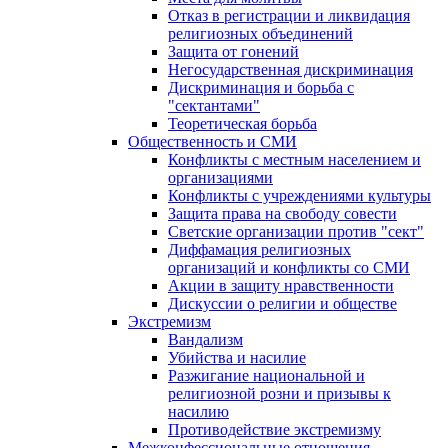
Отказ в регистрации и ликвидация
религиозных объединений
Защита от гонений
Негосударственная дискриминация
Дискриминация и борьба с
"сектантами"
Теоретическая борьба
Общественность и СМИ
Конфликты с местным населением и
организациями
Конфликты с учреждениями культуры
Защита права на свободу совести
Светские организации против "сект"
Диффамация религиозных
организаций и конфликты со СМИ
Акции в защиту нравственности
Дискуссии о религии и обществе
Экстремизм
Вандализм
Убийства и насилие
Разжигание национальной и
религиозной розни и призывы к
насилию
Противодействие экстремизму
Межконфессиональные отношения