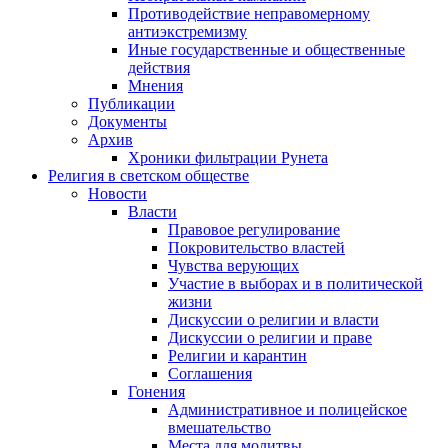
Противодействие неправомерному
антиэкстремизму
Иные государственные и общественные
действия
Мнения
Публикации
Документы
Архив
Хроники фильтрации Рунета
Религия в светском обществе
Новости
Власти
Правовое регулирование
Покровительство властей
Чувства верующих
Участие в выборах и в политической
жизни
Дискуссии о религии и власти
Дискуссии о религии и праве
Религии и карантин
Соглашения
Гонения
Административное и полицейское
вмешательство
Места для молитвы