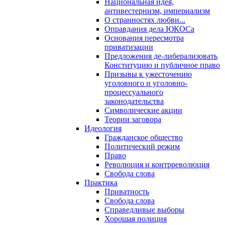
Национальная идея,
антивестернизм, империализм
О странностях любви...
Оправдания дела ЮКОСа
Основания пересмотра
приватизации
Предложения де-либерализовать
Конституцию и публичное право
Призывы к ужесточению
уголовного и уголовно-
процессуального
законодательства
Символические акции
Теории заговора
Идеология
Гражданское общество
Политический режим
Право
Революция и контрреволюция
Свобода слова
Практика
Приватность
Свобода слова
Справедливые выборы
Хорошая полиция