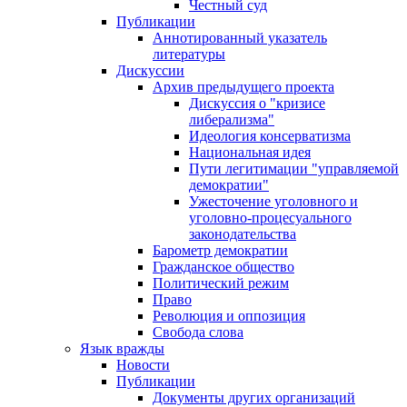
Честный суд
Публикации
Аннотированный указатель
литературы
Дискуссии
Архив предыдущего проекта
Дискуссия о "кризисе
либерализма"
Идеология консерватизма
Национальная идея
Пути легитимации "управляемой
демократии"
Ужесточение уголовного и
уголовно-процесуального
законодательства
Барометр демократии
Гражданское общество
Политический режим
Право
Революция и оппозиция
Свобода слова
Язык вражды
Новости
Публикации
Документы других организаций