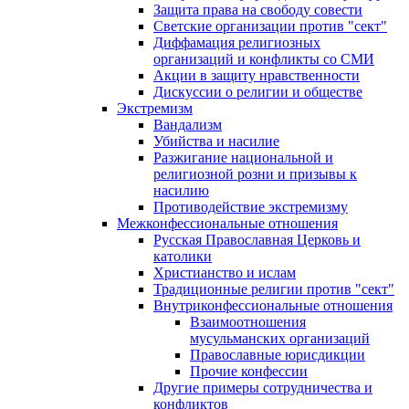
Защита права на свободу совести
Светские организации против "сект"
Диффамация религиозных
организаций и конфликты со СМИ
Акции в защиту нравственности
Дискуссии о религии и обществе
Экстремизм
Вандализм
Убийства и насилие
Разжигание национальной и
религиозной розни и призывы к
насилию
Противодействие экстремизму
Межконфессиональные отношения
Русская Православная Церковь и
католики
Христианство и ислам
Традиционные религии против "сект"
Внутриконфессиональные отношения
Взаимоотношения
мусульманских организаций
Православные юрисдикции
Прочие конфессии
Другие примеры сотрудничества и
конфликтов