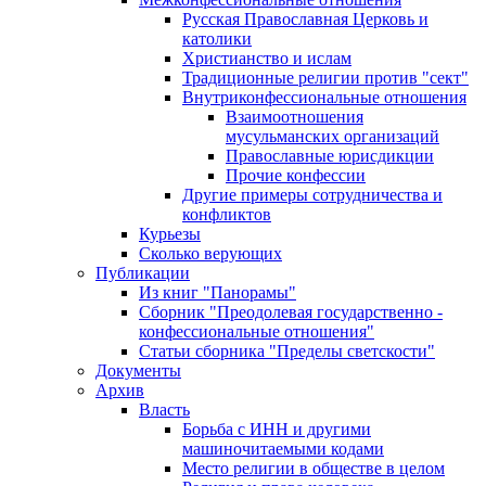
Русская Православная Церковь и
католики
Христианство и ислам
Традиционные религии против "сект"
Внутриконфессиональные отношения
Взаимоотношения
мусульманских организаций
Православные юрисдикции
Прочие конфессии
Другие примеры сотрудничества и
конфликтов
Курьезы
Сколько верующих
Публикации
Из книг "Панорамы"
Сборник "Преодолевая государственно -
конфессиональные отношения"
Статьи сборника "Пределы светскости"
Документы
Архив
Власть
Борьба с ИНН и другими
машиночитаемыми кодами
Место религии в обществе в целом