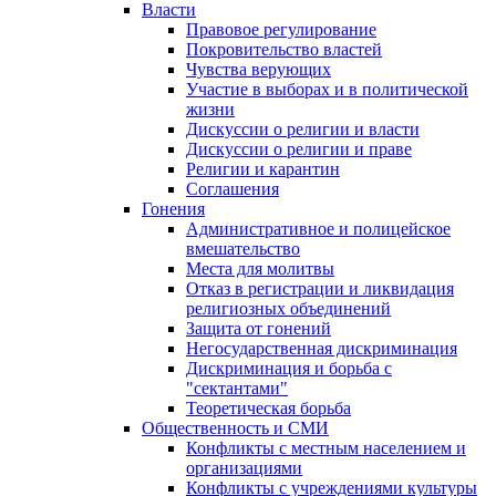
Власти
Правовое регулирование
Покровительство властей
Чувства верующих
Участие в выборах и в политической
жизни
Дискуссии о религии и власти
Дискуссии о религии и праве
Религии и карантин
Соглашения
Гонения
Административное и полицейское
вмешательство
Места для молитвы
Отказ в регистрации и ликвидация
религиозных объединений
Защита от гонений
Негосударственная дискриминация
Дискриминация и борьба с
"сектантами"
Теоретическая борьба
Общественность и СМИ
Конфликты с местным населением и
организациями
Конфликты с учреждениями культуры