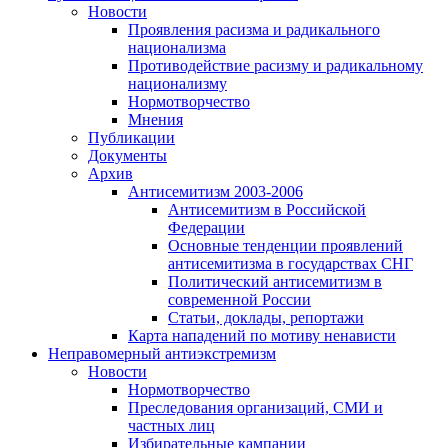
Новости
Проявления расизма и радикального
национализма
Противодействие расизму и радикальному
национализму
Нормотворчество
Мнения
Публикации
Документы
Архив
Антисемитизм 2003-2006
Антисемитизм в Российской
Федерации
Основные тенденции проявлений
антисемитизма в государствах СНГ
Политический антисемитизм в
современной России
Статьи, доклады, репортажи
Карта нападений по мотиву ненависти
Неправомерный антиэкстремизм
Новости
Нормотворчество
Преследования организаций, СМИ и
частных лиц
Избирательные кампании