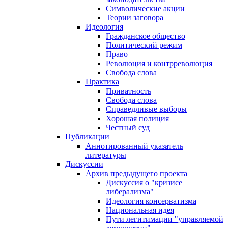
Символические акции
Теории заговора
Идеология
Гражданское общество
Политический режим
Право
Революция и контрреволюция
Свобода слова
Практика
Приватность
Свобода слова
Справедливые выборы
Хорошая полиция
Честный суд
Публикации
Аннотированный указатель
литературы
Дискуссии
Архив предыдущего проекта
Дискуссия о "кризисе
либерализма"
Идеология консерватизма
Национальная идея
Пути легитимации "управляемой