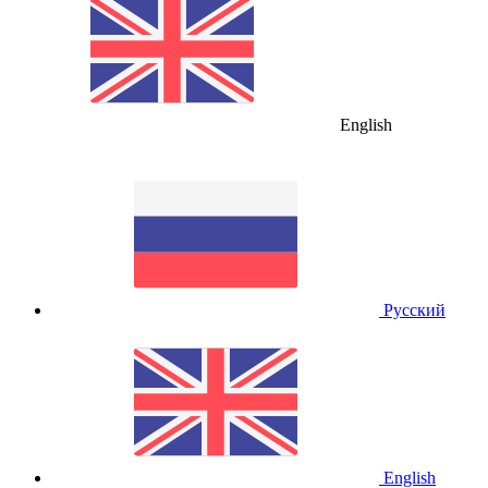
English
Русский
English