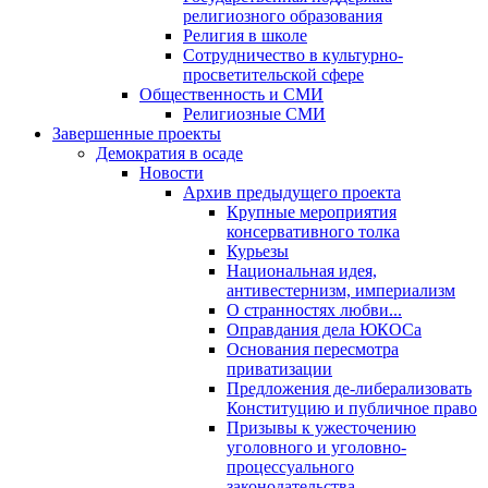
религиозного образования
Религия в школе
Сотрудничество в культурно-
просветительской сфере
Общественность и СМИ
Религиозные СМИ
Завершенные проекты
Демократия в осаде
Новости
Архив предыдущего проекта
Крупные мероприятия
консервативного толка
Курьезы
Национальная идея,
антивестернизм, империализм
О странностях любви...
Оправдания дела ЮКОСа
Основания пересмотра
приватизации
Предложения де-либерализовать
Конституцию и публичное право
Призывы к ужесточению
уголовного и уголовно-
процессуального
законодательства