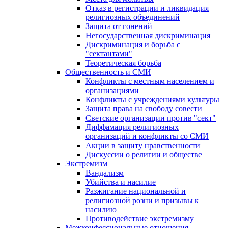
Отказ в регистрации и ликвидация
религиозных объединений
Защита от гонений
Негосударственная дискриминация
Дискриминация и борьба с
"сектантами"
Теоретическая борьба
Общественность и СМИ
Конфликты с местным населением и
организациями
Конфликты с учреждениями культуры
Защита права на свободу совести
Светские организации против "сект"
Диффамация религиозных
организаций и конфликты со СМИ
Акции в защиту нравственности
Дискуссии о религии и обществе
Экстремизм
Вандализм
Убийства и насилие
Разжигание национальной и
религиозной розни и призывы к
насилию
Противодействие экстремизму
Межконфессиональные отношения