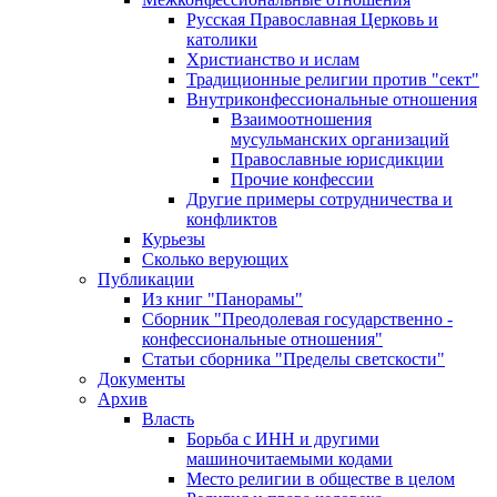
Русская Православная Церковь и
католики
Христианство и ислам
Традиционные религии против "сект"
Внутриконфессиональные отношения
Взаимоотношения
мусульманских организаций
Православные юрисдикции
Прочие конфессии
Другие примеры сотрудничества и
конфликтов
Курьезы
Сколько верующих
Публикации
Из книг "Панорамы"
Сборник "Преодолевая государственно -
конфессиональные отношения"
Статьи сборника "Пределы светскости"
Документы
Архив
Власть
Борьба с ИНН и другими
машиночитаемыми кодами
Место религии в обществе в целом