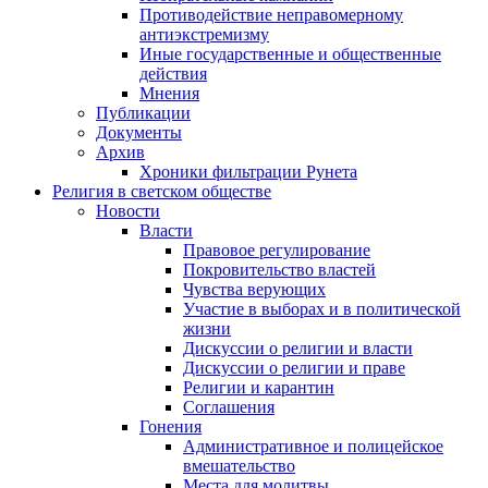
Противодействие неправомерному
антиэкстремизму
Иные государственные и общественные
действия
Мнения
Публикации
Документы
Архив
Хроники фильтрации Рунета
Религия в светском обществе
Новости
Власти
Правовое регулирование
Покровительство властей
Чувства верующих
Участие в выборах и в политической
жизни
Дискуссии о религии и власти
Дискуссии о религии и праве
Религии и карантин
Соглашения
Гонения
Административное и полицейское
вмешательство
Места для молитвы