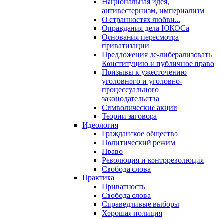
Национальная идея,
антивестернизм, империализм
О странностях любви...
Оправдания дела ЮКОСа
Основания пересмотра
приватизации
Предложения де-либерализовать
Конституцию и публичное право
Призывы к ужесточению
уголовного и уголовно-
процессуального
законодательства
Символические акции
Теории заговора
Идеология
Гражданское общество
Политический режим
Право
Революция и контрреволюция
Свобода слова
Практика
Приватность
Свобода слова
Справедливые выборы
Хорошая полиция