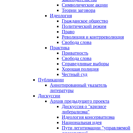
Символические акции
Теории заговора
Идеология
Гражданское общество
Политический режим
Право
Революция и контрреволюция
Свобода слова
Практика
Приватность
Свобода слова
Справедливые выборы
Хорошая полиция
Честный суд
Публикации
Аннотированный указатель
литературы
Дискуссии
Архив предыдущего проекта
Дискуссия о "кризисе
либерализма"
Идеология консерватизма
Национальная идея
Пути легитимации "управляемой