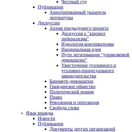
Честный суд
Публикации
Аннотированный указатель
литературы
Дискуссии
Архив предыдущего проекта
Дискуссия о "кризисе
либерализма"
Идеология консерватизма
Национальная идея
Пути легитимации "управляемой
демократии"
Ужесточение уголовного и
уголовно-процесуального
законодательства
Барометр демократии
Гражданское общество
Политический режим
Право
Революция и оппозиция
Свобода слова
Язык вражды
Новости
Публикации
Документы других организаций