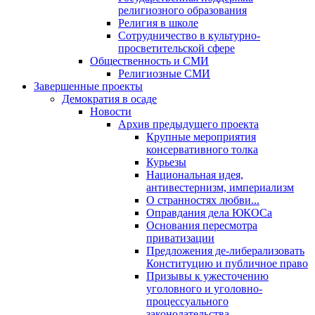
религиозного образования
Религия в школе
Сотрудничество в культурно-
просветительской сфере
Общественность и СМИ
Религиозные СМИ
Завершенные проекты
Демократия в осаде
Новости
Архив предыдущего проекта
Крупные мероприятия
консервативного толка
Курьезы
Национальная идея,
антивестернизм, империализм
О странностях любви...
Оправдания дела ЮКОСа
Основания пересмотра
приватизации
Предложения де-либерализовать
Конституцию и публичное право
Призывы к ужесточению
уголовного и уголовно-
процессуального
законодательства