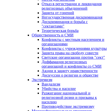
Отказ в регистрации и ликвидация
религиозных объединений
Защита от гонений
Негосударственная дискриминация
Дискриминация и борьба с
"сектантами"
Теоретическая борьба
Общественность и СМИ
Конфликты с местным населением и
организациями
Конфликты с учреждениями культуры
Защита права на свободу совести
Светские организации против "сект"
Диффамация религиозных
организаций и конфликты со СМИ
Акции в защиту нравственности
Дискуссии о религии и обществе
Экстремизм
Вандализм
Убийства и насилие
Разжигание национальной и
религиозной розни и призывы к
насилию
Противодействие экстремизму
Межконфессиональные отношения