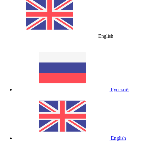
English
Русский
English