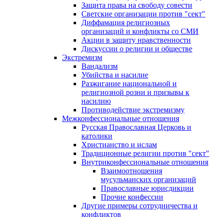
Защита права на свободу совести
Светские организации против "сект"
Диффамация религиозных
организаций и конфликты со СМИ
Акции в защиту нравственности
Дискуссии о религии и обществе
Экстремизм
Вандализм
Убийства и насилие
Разжигание национальной и
религиозной розни и призывы к
насилию
Противодействие экстремизму
Межконфессиональные отношения
Русская Православная Церковь и
католики
Христианство и ислам
Традиционные религии против "сект"
Внутриконфессиональные отношения
Взаимоотношения
мусульманских организаций
Православные юрисдикции
Прочие конфессии
Другие примеры сотрудничества и
конфликтов