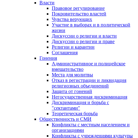
Власти
Правовое регулирование
Покровительство властей
Чувства верующих
Участие в выборах и в политической
жизни
Дискуссии о религии и власти
Дискуссии о религии и праве
Религии и карантин
Соглашения
Гонения
Административное и полицейское
вмешательство
Места для молитвы
Отказ в регистрации и ликвидация
религиозных объединений
Защита от гонений
Негосударственная дискриминация
Дискриминация и борьба с
"сектантами"
Теоретическая борьба
Общественность и СМИ
Конфликты с местным населением и
организациями
Конфликты с учреждениями культуры