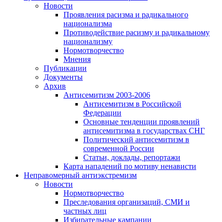
Новости
Проявления расизма и радикального
национализма
Противодействие расизму и радикальному
национализму
Нормотворчество
Мнения
Публикации
Документы
Архив
Антисемитизм 2003-2006
Антисемитизм в Российской
Федерации
Основные тенденции проявлений
антисемитизма в государствах СНГ
Политический антисемитизм в
современной России
Статьи, доклады, репортажи
Карта нападений по мотиву ненависти
Неправомерный антиэкстремизм
Новости
Нормотворчество
Преследования организаций, СМИ и
частных лиц
Избирательные кампании