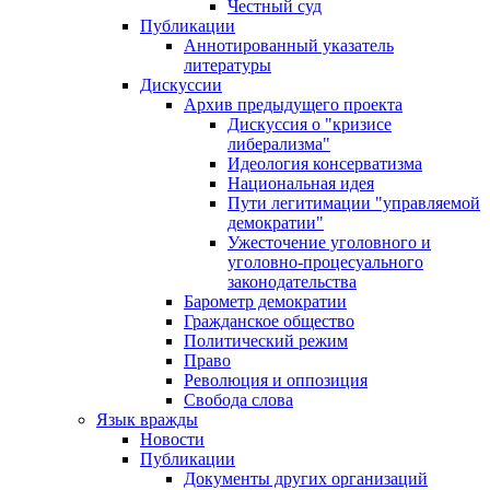
Честный суд
Публикации
Аннотированный указатель
литературы
Дискуссии
Архив предыдущего проекта
Дискуссия о "кризисе
либерализма"
Идеология консерватизма
Национальная идея
Пути легитимации "управляемой
демократии"
Ужесточение уголовного и
уголовно-процесуального
законодательства
Барометр демократии
Гражданское общество
Политический режим
Право
Революция и оппозиция
Свобода слова
Язык вражды
Новости
Публикации
Документы других организаций