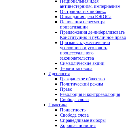
Национальная идея,
антивестернизм, империализм
О странностях любви...
Оправдания дела ЮКОСа
Основания пересмотра
приватизации
Предложения де-либерализовать
Конституцию и публичное право
Призывы к ужесточению
уголовного и уголовно-
процессуального
законодательства
Символические акции
Теории заговора
Идеология
Гражданское общество
Политический режим
Право
Революция и контрреволюция
Свобода слова
Практика
Приватность
Свобода слова
Справедливые выборы
Хорошая полиция