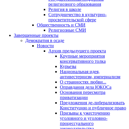
религиозного образования
Религия в школе
Сотрудничество в культурно-
просветительской сфере
Общественность и СМИ
Религиозные СМИ
Завершенные проекты
Демократия в осаде
Новости
Архив предыдущего проекта
Крупные мероприятия
консервативного толка
Курьезы
Национальная идея,
антивестернизм, империализм
О странностях любви...
Оправдания дела ЮКОСа
Основания пересмотра
приватизации
Предложения де-либерализовать
Конституцию и публичное право
Призывы к ужесточению
уголовного и уголовно-
процессуального
законодательства