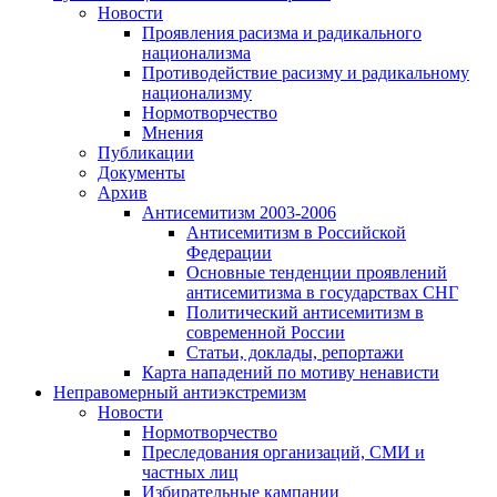
Новости
Проявления расизма и радикального
национализма
Противодействие расизму и радикальному
национализму
Нормотворчество
Мнения
Публикации
Документы
Архив
Антисемитизм 2003-2006
Антисемитизм в Российской
Федерации
Основные тенденции проявлений
антисемитизма в государствах СНГ
Политический антисемитизм в
современной России
Статьи, доклады, репортажи
Карта нападений по мотиву ненависти
Неправомерный антиэкстремизм
Новости
Нормотворчество
Преследования организаций, СМИ и
частных лиц
Избирательные кампании