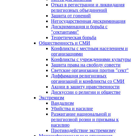
Отказ в регистрации и ликвидация
религиозных объединений
Защита от гонений
Негосударственная дискриминация
Дискриминация и борьба с
"сектантами"
Теоретическая борьба
Общественность и СМИ
Конфликты с местным населением и
организациями
Конфликты с учреждениями культуры
Защита права на свободу совести
Светские организации против "сект"
Диффамация религиозных
организаций и конфликты со СМИ
Акции в защиту нравственности
Дискуссии о религии и обществе
Экстремизм
Вандализм
Убийства и насилие
Разжигание национальной и
религиозной розни и призывы к
насилию
Противодействие экстремизму
Межконфессиональные отношения