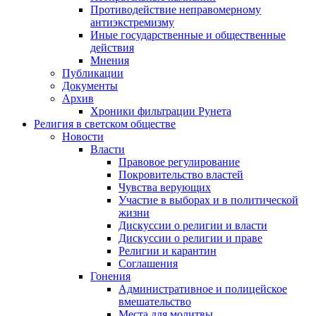
Противодействие неправомерному
антиэкстремизму
Иные государственные и общественные
действия
Мнения
Публикации
Документы
Архив
Хроники фильтрации Рунета
Религия в светском обществе
Новости
Власти
Правовое регулирование
Покровительство властей
Чувства верующих
Участие в выборах и в политической
жизни
Дискуссии о религии и власти
Дискуссии о религии и праве
Религии и карантин
Соглашения
Гонения
Административное и полицейское
вмешательство
Места для молитвы