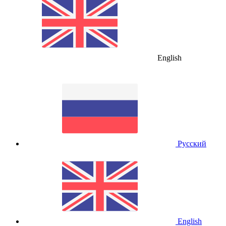
English
Русский
English