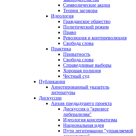
Символические акции
Теории заговора
Идеология
Гражданское общество
Политический режим
Право
Революция и контрреволюция
Свобода слова
Практика
Приватность
Свобода слова
Справедливые выборы
Хорошая полиция
Честный суд
Публикации
Аннотированный указатель
литературы
Дискуссии
Архив предыдущего проекта
Дискуссия о "кризисе
либерализма"
Идеология консерватизма
Национальная идея
Пути легитимации "управляемой