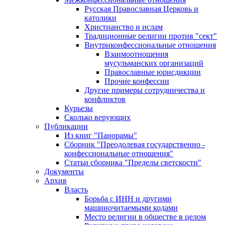
Русская Православная Церковь и
католики
Христианство и ислам
Традиционные религии против "сект"
Внутриконфессиональные отношения
Взаимоотношения
мусульманских организаций
Православные юрисдикции
Прочие конфессии
Другие примеры сотрудничества и
конфликтов
Курьезы
Сколько верующих
Публикации
Из книг "Панорамы"
Сборник "Преодолевая государственно -
конфессиональные отношения"
Статьи сборника "Пределы светскости"
Документы
Архив
Власть
Борьба с ИНН и другими
машиночитаемыми кодами
Место религии в обществе в целом