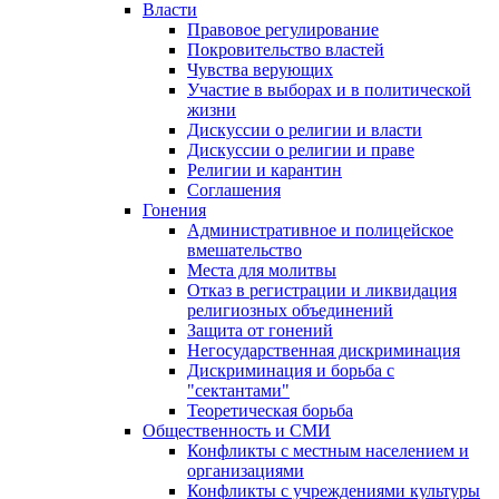
Власти
Правовое регулирование
Покровительство властей
Чувства верующих
Участие в выборах и в политической
жизни
Дискуссии о религии и власти
Дискуссии о религии и праве
Религии и карантин
Соглашения
Гонения
Административное и полицейское
вмешательство
Места для молитвы
Отказ в регистрации и ликвидация
религиозных объединений
Защита от гонений
Негосударственная дискриминация
Дискриминация и борьба с
"сектантами"
Теоретическая борьба
Общественность и СМИ
Конфликты с местным населением и
организациями
Конфликты с учреждениями культуры