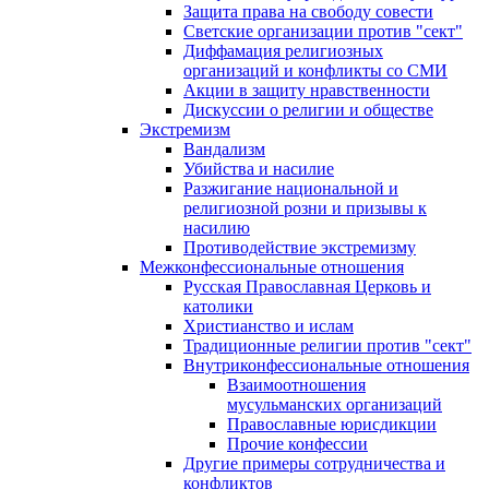
Защита права на свободу совести
Светские организации против "сект"
Диффамация религиозных
организаций и конфликты со СМИ
Акции в защиту нравственности
Дискуссии о религии и обществе
Экстремизм
Вандализм
Убийства и насилие
Разжигание национальной и
религиозной розни и призывы к
насилию
Противодействие экстремизму
Межконфессиональные отношения
Русская Православная Церковь и
католики
Христианство и ислам
Традиционные религии против "сект"
Внутриконфессиональные отношения
Взаимоотношения
мусульманских организаций
Православные юрисдикции
Прочие конфессии
Другие примеры сотрудничества и
конфликтов