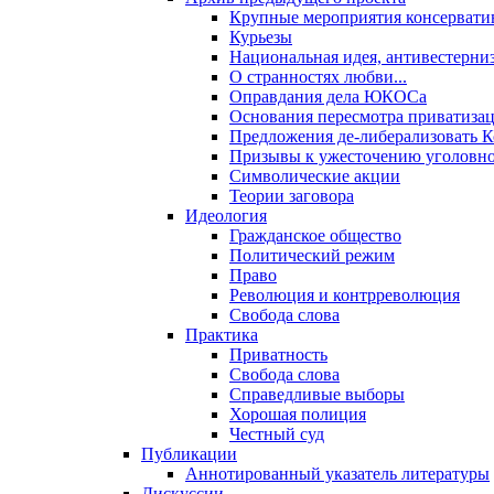
Крупные мероприятия консервати
Курьезы
Национальная идея, антивестерни
О странностях любви...
Оправдания дела ЮКОСа
Основания пересмотра приватиза
Предложения де-либерализовать 
Призывы к ужесточению уголовног
Символические акции
Теории заговора
Идеология
Гражданское общество
Политический режим
Право
Революция и контрреволюция
Свобода слова
Практика
Приватность
Свобода слова
Справедливые выборы
Хорошая полиция
Честный суд
Публикации
Аннотированный указатель литературы
Дискуссии