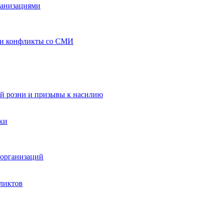
ганизациями
 и конфликты со СМИ
й розни и призывы к насилию
ки
организаций
ликтов