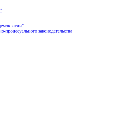
а"
демократии"
но-процесуального законодательства