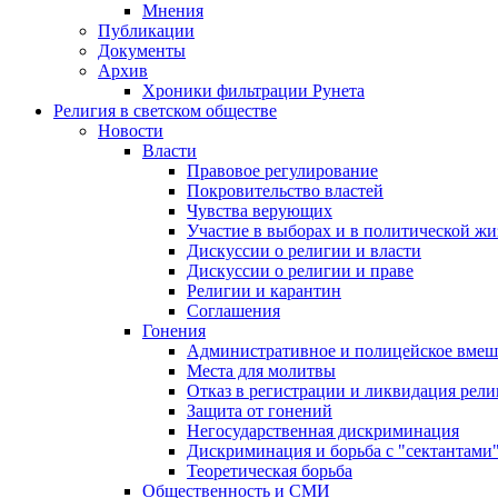
Мнения
Публикации
Документы
Архив
Хроники фильтрации Рунета
Религия в светском обществе
Новости
Власти
Правовое регулирование
Покровительство властей
Чувства верующих
Участие в выборах и в политической ж
Дискуссии о религии и власти
Дискуссии о религии и праве
Религии и карантин
Соглашения
Гонения
Административное и полицейское вмеш
Места для молитвы
Отказ в регистрации и ликвидация рел
Защита от гонений
Негосударственная дискриминация
Дискриминация и борьба с "сектантами
Теоретическая борьба
Общественность и СМИ