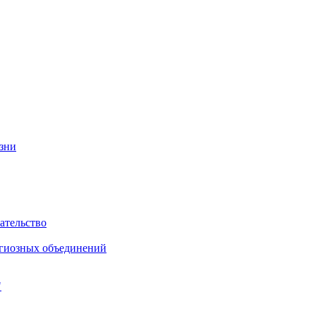
изни
ательство
игиозных объединений
"