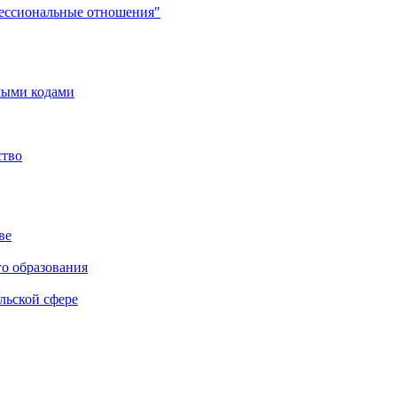
фессиональные отношения"
мыми кодами
ство
ве
го образования
льской сфере