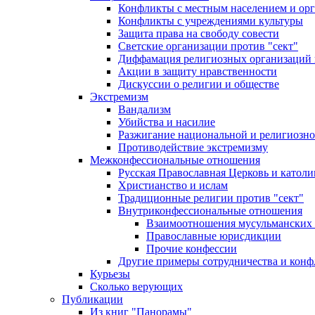
Конфликты с местным населением и ор
Конфликты с учреждениями культуры
Защита права на свободу совести
Светские организации против "сект"
Диффамация религиозных организаций
Акции в защиту нравственности
Дискуссии о религии и обществе
Экстремизм
Вандализм
Убийства и насилие
Разжигание национальной и религиозно
Противодействие экстремизму
Межконфессиональные отношения
Русская Православная Церковь и католи
Христианство и ислам
Традиционные религии против "сект"
Внутриконфессиональные отношения
Взаимоотношения мусульманских 
Православные юрисдикции
Прочие конфессии
Другие примеры сотрудничества и конф
Курьезы
Сколько верующих
Публикации
Из книг "Панорамы"