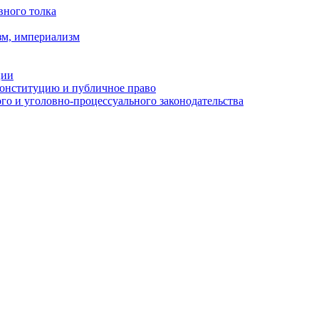
вного толка
зм, империализм
ции
Конституцию и публичное право
о и уголовно-процессуального законодательства