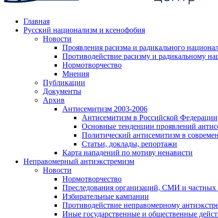
Главная
Русский национализм и ксенофобия
Новости
Проявления расизма и радикального национа
Противодействие расизму и радикальному на
Нормотворчество
Мнения
Публикации
Документы
Архив
Антисемитизм 2003-2006
Антисемитизм в Российской Федерации
Основные тенденции проявлений антис
Политический антисемитизм в совреме
Статьи, доклады, репортажи
Карта нападений по мотиву ненависти
Неправомерный антиэкстремизм
Новости
Нормотворчество
Преследования организаций, СМИ и частных
Избирательные кампании
Противодействие неправомерному антиэкстр
Иные государственные и общественные дейст