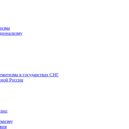
лизма
ционализму
емитизма в государствах СНГ
нной России
 лиц
емизму
вия