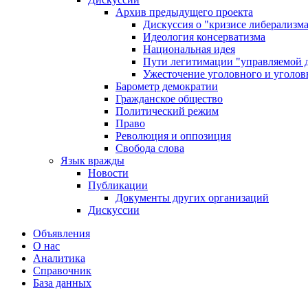
Архив предыдущего проекта
Дискуссия о "кризисе либерализм
Идеология консерватизма
Национальная идея
Пути легитимации "управляемой 
Ужесточение уголовного и уголов
Барометр демократии
Гражданское общество
Политический режим
Право
Революция и оппозиция
Свобода слова
Язык вражды
Новости
Публикации
Документы других организаций
Дискуссии
Объявления
О нас
Аналитика
Справочник
База данных