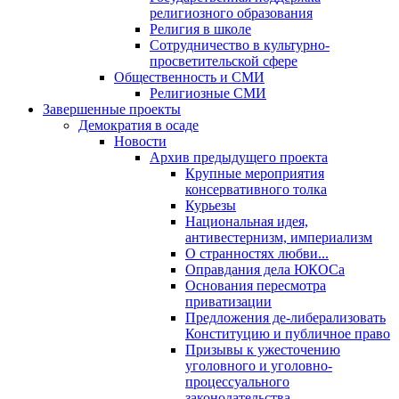
религиозного образования
Религия в школе
Сотрудничество в культурно-
просветительской сфере
Общественность и СМИ
Религиозные СМИ
Завершенные проекты
Демократия в осаде
Новости
Архив предыдущего проекта
Крупные мероприятия
консервативного толка
Курьезы
Национальная идея,
антивестернизм, империализм
О странностях любви...
Оправдания дела ЮКОСа
Основания пересмотра
приватизации
Предложения де-либерализовать
Конституцию и публичное право
Призывы к ужесточению
уголовного и уголовно-
процессуального
законодательства