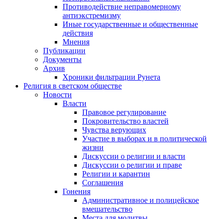
Противодействие неправомерному
антиэкстремизму
Иные государственные и общественные
действия
Мнения
Публикации
Документы
Архив
Хроники фильтрации Рунета
Религия в светском обществе
Новости
Власти
Правовое регулирование
Покровительство властей
Чувства верующих
Участие в выборах и в политической
жизни
Дискуссии о религии и власти
Дискуссии о религии и праве
Религии и карантин
Соглашения
Гонения
Административное и полицейское
вмешательство
Места для молитвы