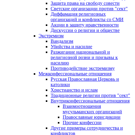
Защита права на свободу совести
Светские организации против "сект"
Диффамация религиозных
организаций и конфликты со СМИ
Акции в защиту нравственности
Дискуссии о религии и обществе
Экстремизм
Вандализм
Убийства и насилие
Разжигание национальной и
религиозной розни и призывы к
насилию
Противодействие экстремизму
Межконфессиональные отношения
Русская Православная Церковь и
католики
Христианство и ислам
Традиционные религии против "сект"
Внутриконфессиональные отношения
Взаимоотношения
мусульманских организаций
Православные юрисдикции
Прочие конфессии
Другие примеры сотрудничества и
конфликтов