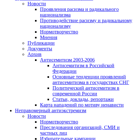
Новости
Проявления расизма и радикального
национализма
Противодействие расизму и радикальному
национализму
Нормотворчество
Мнения
Публикации
Документы
Архив
Антисемитизм 2003-2006
Антисемитизм в Российской
Федерации
Основные тенденции проявлений
антисемитизма в государствах СНГ
Политический антисемитизм в
современной России
Статьи, доклады, репортажи
Карта нападений по мотиву ненависти
Неправомерный антиэкстремизм
Новости
Нормотворчество
Преследования организаций, СМИ и
частных лиц
Избирательные кампании