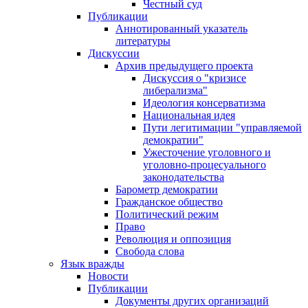
Честный суд
Публикации
Аннотированный указатель
литературы
Дискуссии
Архив предыдущего проекта
Дискуссия о "кризисе
либерализма"
Идеология консерватизма
Национальная идея
Пути легитимации "управляемой
демократии"
Ужесточение уголовного и
уголовно-процесуального
законодательства
Барометр демократии
Гражданское общество
Политический режим
Право
Революция и оппозиция
Свобода слова
Язык вражды
Новости
Публикации
Документы других организаций