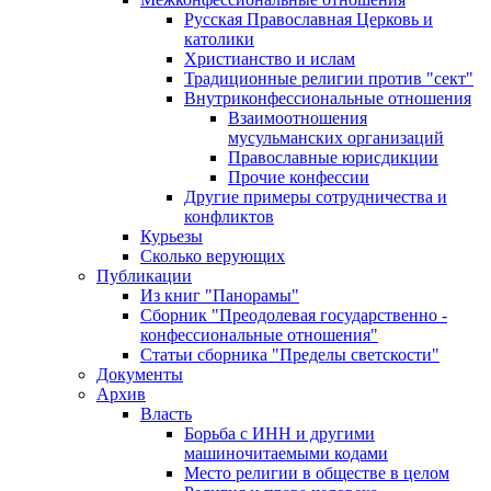
Русская Православная Церковь и
католики
Христианство и ислам
Традиционные религии против "сект"
Внутриконфессиональные отношения
Взаимоотношения
мусульманских организаций
Православные юрисдикции
Прочие конфессии
Другие примеры сотрудничества и
конфликтов
Курьезы
Сколько верующих
Публикации
Из книг "Панорамы"
Сборник "Преодолевая государственно -
конфессиональные отношения"
Статьи сборника "Пределы светскости"
Документы
Архив
Власть
Борьба с ИНН и другими
машиночитаемыми кодами
Место религии в обществе в целом