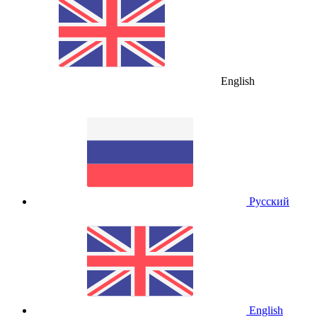
English
Русский
English