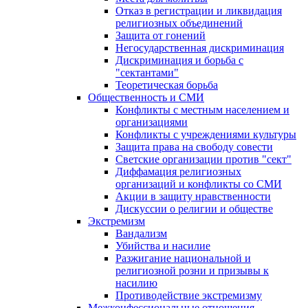
Отказ в регистрации и ликвидация
религиозных объединений
Защита от гонений
Негосударственная дискриминация
Дискриминация и борьба с
"сектантами"
Теоретическая борьба
Общественность и СМИ
Конфликты с местным населением и
организациями
Конфликты с учреждениями культуры
Защита права на свободу совести
Светские организации против "сект"
Диффамация религиозных
организаций и конфликты со СМИ
Акции в защиту нравственности
Дискуссии о религии и обществе
Экстремизм
Вандализм
Убийства и насилие
Разжигание национальной и
религиозной розни и призывы к
насилию
Противодействие экстремизму
Межконфессиональные отношения