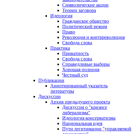
Символические акции
Теории заговора
Идеология
Гражданское общество
Политический режим
Право
Революция и контрреволюция
Свобода слова
Практика
Приватность
Свобода слова
Справедливые выборы
Хорошая полиция
Честный суд
Публикации
Аннотированный указатель
литературы
Дискуссии
Архив предыдущего проекта
Дискуссия о "кризисе
либерализма"
Идеология консерватизма
Национальная идея
Пути легитимации "управляемой