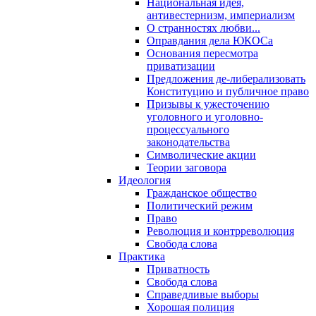
Национальная идея,
антивестернизм, империализм
О странностях любви...
Оправдания дела ЮКОСа
Основания пересмотра
приватизации
Предложения де-либерализовать
Конституцию и публичное право
Призывы к ужесточению
уголовного и уголовно-
процессуального
законодательства
Символические акции
Теории заговора
Идеология
Гражданское общество
Политический режим
Право
Революция и контрреволюция
Свобода слова
Практика
Приватность
Свобода слова
Справедливые выборы
Хорошая полиция