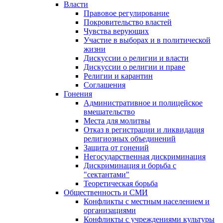
Власти
Правовое регулирование
Покровительство властей
Чувства верующих
Участие в выборах и в политической
жизни
Дискуссии о религии и власти
Дискуссии о религии и праве
Религии и карантин
Соглашения
Гонения
Административное и полицейское
вмешательство
Места для молитвы
Отказ в регистрации и ликвидация
религиозных объединений
Защита от гонений
Негосударственная дискриминация
Дискриминация и борьба с
"сектантами"
Теоретическая борьба
Общественность и СМИ
Конфликты с местным населением и
организациями
Конфликты с учреждениями культуры