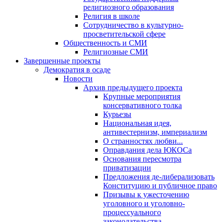
религиозного образования
Религия в школе
Сотрудничество в культурно-
просветительской сфере
Общественность и СМИ
Религиозные СМИ
Завершенные проекты
Демократия в осаде
Новости
Архив предыдущего проекта
Крупные мероприятия
консервативного толка
Курьезы
Национальная идея,
антивестернизм, империализм
О странностях любви...
Оправдания дела ЮКОСа
Основания пересмотра
приватизации
Предложения де-либерализовать
Конституцию и публичное право
Призывы к ужесточению
уголовного и уголовно-
процессуального
законодательства