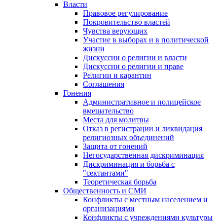
Власти
Правовое регулирование
Покровительство властей
Чувства верующих
Участие в выборах и в политической
жизни
Дискуссии о религии и власти
Дискуссии о религии и праве
Религии и карантин
Соглашения
Гонения
Административное и полицейское
вмешательство
Места для молитвы
Отказ в регистрации и ликвидация
религиозных объединений
Защита от гонений
Негосударственная дискриминация
Дискриминация и борьба с
"сектантами"
Теоретическая борьба
Общественность и СМИ
Конфликты с местным населением и
организациями
Конфликты с учреждениями культуры