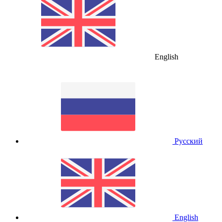
English
Русский
English