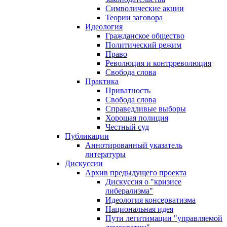
Символические акции
Теории заговора
Идеология
Гражданское общество
Политический режим
Право
Революция и контрреволюция
Свобода слова
Практика
Приватность
Свобода слова
Справедливые выборы
Хорошая полиция
Честный суд
Публикации
Аннотированный указатель
литературы
Дискуссии
Архив предыдущего проекта
Дискуссия о "кризисе
либерализма"
Идеология консерватизма
Национальная идея
Пути легитимации "управляемой