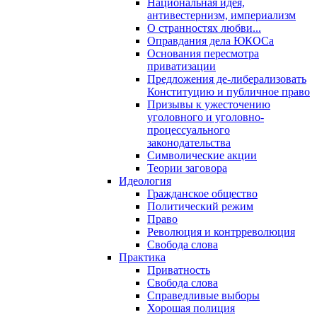
Национальная идея,
антивестернизм, империализм
О странностях любви...
Оправдания дела ЮКОСа
Основания пересмотра
приватизации
Предложения де-либерализовать
Конституцию и публичное право
Призывы к ужесточению
уголовного и уголовно-
процессуального
законодательства
Символические акции
Теории заговора
Идеология
Гражданское общество
Политический режим
Право
Революция и контрреволюция
Свобода слова
Практика
Приватность
Свобода слова
Справедливые выборы
Хорошая полиция