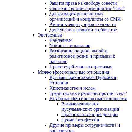
Защита права на свободу совести
Светские организации против "сект"
Диффамация религиозных
организаций и конфликты со СМИ
Акции в защиту нравственности
Дискуссии о религии и обществе
Экстремизм
Вандализм
Убийства и насилие
Разжигание национальной и
религиозной розни и призывы к
насилию
Противодействие экстремизму
Межконфессиональные отношения
Русская Православная Церковь и
католики
Христианство и ислам
Традиционные религии против "сект"
Внутриконфессиональные отношения
Взаимоотношения
мусульманских организаций
Православные юрисдикции
Прочие конфессии
Другие примеры сотрудничества и
конфликтов