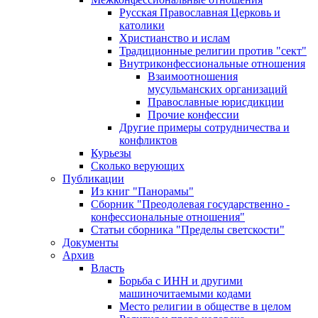
Русская Православная Церковь и
католики
Христианство и ислам
Традиционные религии против "сект"
Внутриконфессиональные отношения
Взаимоотношения
мусульманских организаций
Православные юрисдикции
Прочие конфессии
Другие примеры сотрудничества и
конфликтов
Курьезы
Сколько верующих
Публикации
Из книг "Панорамы"
Сборник "Преодолевая государственно -
конфессиональные отношения"
Статьи сборника "Пределы светскости"
Документы
Архив
Власть
Борьба с ИНН и другими
машиночитаемыми кодами
Место религии в обществе в целом