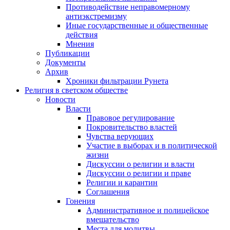
Противодействие неправомерному
антиэкстремизму
Иные государственные и общественные
действия
Мнения
Публикации
Документы
Архив
Хроники фильтрации Рунета
Религия в светском обществе
Новости
Власти
Правовое регулирование
Покровительство властей
Чувства верующих
Участие в выборах и в политической
жизни
Дискуссии о религии и власти
Дискуссии о религии и праве
Религии и карантин
Соглашения
Гонения
Административное и полицейское
вмешательство
Места для молитвы