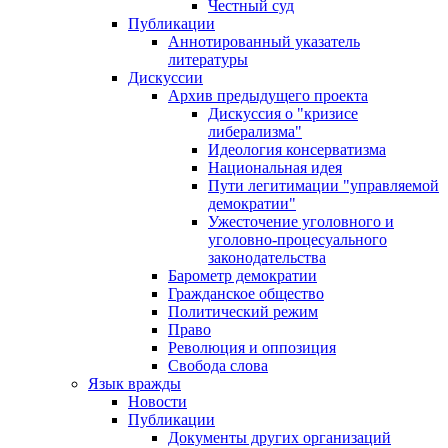
Честный суд
Публикации
Аннотированный указатель
литературы
Дискуссии
Архив предыдущего проекта
Дискуссия о "кризисе
либерализма"
Идеология консерватизма
Национальная идея
Пути легитимации "управляемой
демократии"
Ужесточение уголовного и
уголовно-процесуального
законодательства
Барометр демократии
Гражданское общество
Политический режим
Право
Революция и оппозиция
Свобода слова
Язык вражды
Новости
Публикации
Документы других организаций