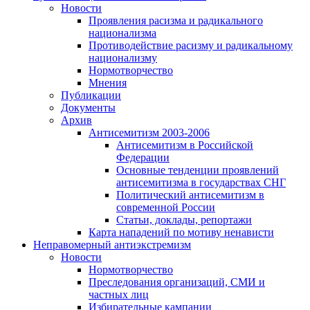
Новости
Проявления расизма и радикального
национализма
Противодействие расизму и радикальному
национализму
Нормотворчество
Мнения
Публикации
Документы
Архив
Антисемитизм 2003-2006
Антисемитизм в Российской
Федерации
Основные тенденции проявлений
антисемитизма в государствах СНГ
Политический антисемитизм в
современной России
Статьи, доклады, репортажи
Карта нападений по мотиву ненависти
Неправомерный антиэкстремизм
Новости
Нормотворчество
Преследования организаций, СМИ и
частных лиц
Избирательные кампании