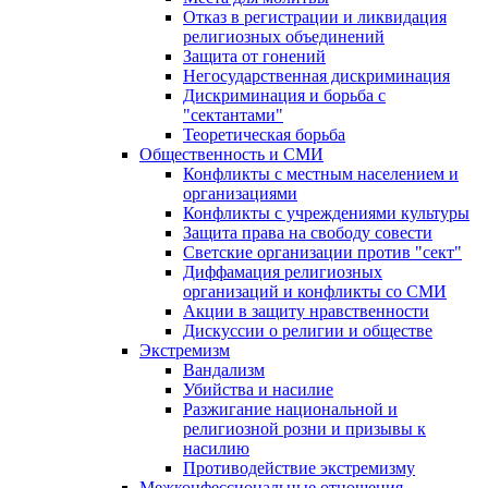
Отказ в регистрации и ликвидация
религиозных объединений
Защита от гонений
Негосударственная дискриминация
Дискриминация и борьба с
"сектантами"
Теоретическая борьба
Общественность и СМИ
Конфликты с местным населением и
организациями
Конфликты с учреждениями культуры
Защита права на свободу совести
Светские организации против "сект"
Диффамация религиозных
организаций и конфликты со СМИ
Акции в защиту нравственности
Дискуссии о религии и обществе
Экстремизм
Вандализм
Убийства и насилие
Разжигание национальной и
религиозной розни и призывы к
насилию
Противодействие экстремизму
Межконфессиональные отношения