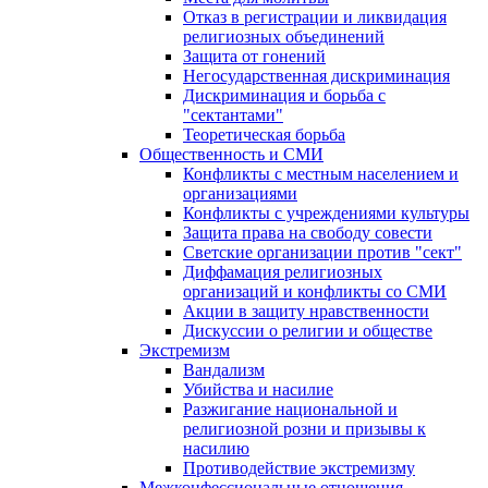
Отказ в регистрации и ликвидация
религиозных объединений
Защита от гонений
Негосударственная дискриминация
Дискриминация и борьба с
"сектантами"
Теоретическая борьба
Общественность и СМИ
Конфликты с местным населением и
организациями
Конфликты с учреждениями культуры
Защита права на свободу совести
Светские организации против "сект"
Диффамация религиозных
организаций и конфликты со СМИ
Акции в защиту нравственности
Дискуссии о религии и обществе
Экстремизм
Вандализм
Убийства и насилие
Разжигание национальной и
религиозной розни и призывы к
насилию
Противодействие экстремизму
Межконфессиональные отношения