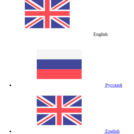
English
Русский
English