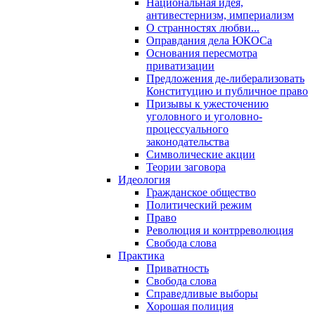
Национальная идея,
антивестернизм, империализм
О странностях любви...
Оправдания дела ЮКОСа
Основания пересмотра
приватизации
Предложения де-либерализовать
Конституцию и публичное право
Призывы к ужесточению
уголовного и уголовно-
процессуального
законодательства
Символические акции
Теории заговора
Идеология
Гражданское общество
Политический режим
Право
Революция и контрреволюция
Свобода слова
Практика
Приватность
Свобода слова
Справедливые выборы
Хорошая полиция