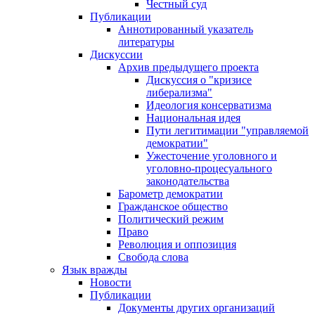
Честный суд
Публикации
Аннотированный указатель
литературы
Дискуссии
Архив предыдущего проекта
Дискуссия о "кризисе
либерализма"
Идеология консерватизма
Национальная идея
Пути легитимации "управляемой
демократии"
Ужесточение уголовного и
уголовно-процесуального
законодательства
Барометр демократии
Гражданское общество
Политический режим
Право
Революция и оппозиция
Свобода слова
Язык вражды
Новости
Публикации
Документы других организаций