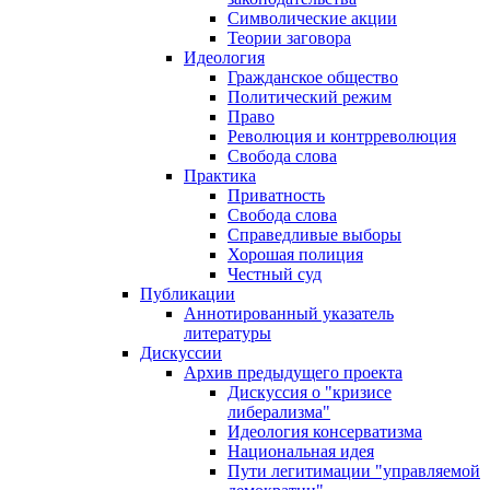
Символические акции
Теории заговора
Идеология
Гражданское общество
Политический режим
Право
Революция и контрреволюция
Свобода слова
Практика
Приватность
Свобода слова
Справедливые выборы
Хорошая полиция
Честный суд
Публикации
Аннотированный указатель
литературы
Дискуссии
Архив предыдущего проекта
Дискуссия о "кризисе
либерализма"
Идеология консерватизма
Национальная идея
Пути легитимации "управляемой