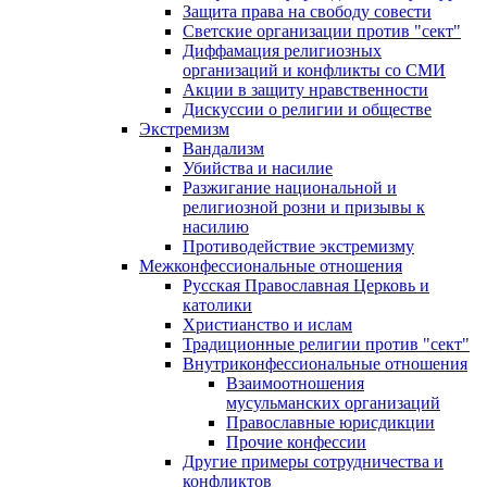
Защита права на свободу совести
Светские организации против "сект"
Диффамация религиозных
организаций и конфликты со СМИ
Акции в защиту нравственности
Дискуссии о религии и обществе
Экстремизм
Вандализм
Убийства и насилие
Разжигание национальной и
религиозной розни и призывы к
насилию
Противодействие экстремизму
Межконфессиональные отношения
Русская Православная Церковь и
католики
Христианство и ислам
Традиционные религии против "сект"
Внутриконфессиональные отношения
Взаимоотношения
мусульманских организаций
Православные юрисдикции
Прочие конфессии
Другие примеры сотрудничества и
конфликтов