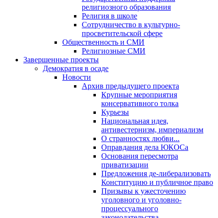
религиозного образования
Религия в школе
Сотрудничество в культурно-
просветительской сфере
Общественность и СМИ
Религиозные СМИ
Завершенные проекты
Демократия в осаде
Новости
Архив предыдущего проекта
Крупные мероприятия
консервативного толка
Курьезы
Национальная идея,
антивестернизм, империализм
О странностях любви...
Оправдания дела ЮКОСа
Основания пересмотра
приватизации
Предложения де-либерализовать
Конституцию и публичное право
Призывы к ужесточению
уголовного и уголовно-
процессуального
законодательства