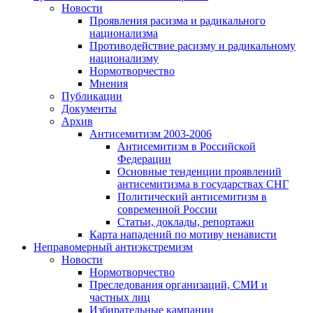
Новости
Проявления расизма и радикального
национализма
Противодействие расизму и радикальному
национализму
Нормотворчество
Мнения
Публикации
Документы
Архив
Антисемитизм 2003-2006
Антисемитизм в Российской
Федерации
Основные тенденции проявлений
антисемитизма в государствах СНГ
Политический антисемитизм в
современной России
Статьи, доклады, репортажи
Карта нападений по мотиву ненависти
Неправомерный антиэкстремизм
Новости
Нормотворчество
Преследования организаций, СМИ и
частных лиц
Избирательные кампании