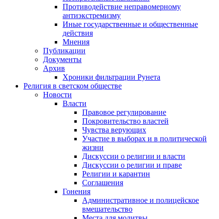
Противодействие неправомерному
антиэкстремизму
Иные государственные и общественные
действия
Мнения
Публикации
Документы
Архив
Хроники фильтрации Рунета
Религия в светском обществе
Новости
Власти
Правовое регулирование
Покровительство властей
Чувства верующих
Участие в выборах и в политической
жизни
Дискуссии о религии и власти
Дискуссии о религии и праве
Религии и карантин
Соглашения
Гонения
Административное и полицейское
вмешательство
Места для молитвы