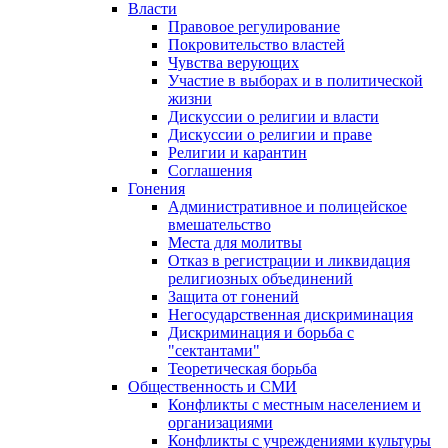
Власти
Правовое регулирование
Покровительство властей
Чувства верующих
Участие в выборах и в политической
жизни
Дискуссии о религии и власти
Дискуссии о религии и праве
Религии и карантин
Соглашения
Гонения
Административное и полицейское
вмешательство
Места для молитвы
Отказ в регистрации и ликвидация
религиозных объединений
Защита от гонений
Негосударственная дискриминация
Дискриминация и борьба с
"сектантами"
Теоретическая борьба
Общественность и СМИ
Конфликты с местным населением и
организациями
Конфликты с учреждениями культуры