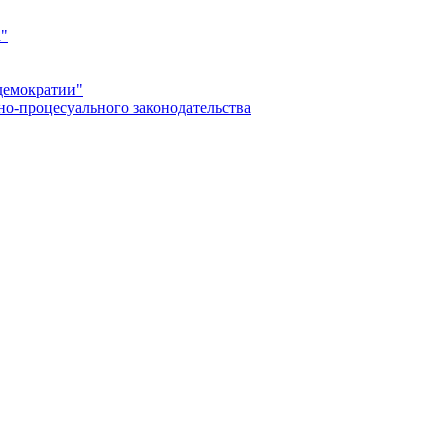
а"
демократии"
но-процесуального законодательства