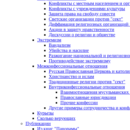
Конфликты с местным населением и ор
Конфликты с учреждениями культуры
Защита права на свободу совести
Светские организации против "сект"
Диффамация религиозных организаций
Акции в защиту нравственности
Дискуссии о религии и обществе
Экстремизм
Вандализм
Убийства и насилие
Разжигание национальной и религиозно
Противодействие экстремизму
Межконфессиональные отношения
Русская Православная Церковь и католи
Христианство и ислам
Традиционные религии против "сект"
Внутриконфессиональные отношения
Взаимоотношения мусульманских 
Православные юрисдикции
Прочие конфессии
Другие примеры сотрудничества и конф
Курьезы
Сколько верующих
Публикации
Из книг "Панорамы"