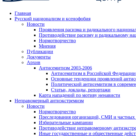
Главная
Русский национализм и ксенофобия
Новости
Проявления расизма и радикального национа
Противодействие расизму и радикальному на
Нормотворчество
Мнения
Публикации
Документы
Архив
Антисемитизм 2003-2006
Антисемитизм в Российской Федерации
Основные тенденции проявлений антис
Политический антисемитизм в совреме
Статьи, доклады, репортажи
Карта нападений по мотиву ненависти
Неправомерный антиэкстремизм
Новости
Нормотворчество
Преследования организаций, СМИ и частных
Избирательные кампании
Противодействие неправомерному антиэкстр
Иные государственные и общественные дейст