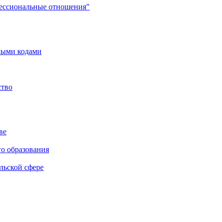
фессиональные отношения"
мыми кодами
ство
ве
го образования
льской сфере