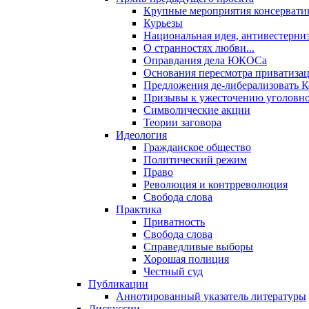
Крупные мероприятия консервати
Курьезы
Национальная идея, антивестерни
О странностях любви...
Оправдания дела ЮКОСа
Основания пересмотра приватиза
Предложения де-либерализовать 
Призывы к ужесточению уголовног
Символические акции
Теории заговора
Идеология
Гражданское общество
Политический режим
Право
Революция и контрреволюция
Свобода слова
Практика
Приватность
Свобода слова
Справедливые выборы
Хорошая полиция
Честный суд
Публикации
Аннотированный указатель литературы
Дискуссии