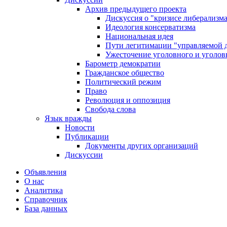
Архив предыдущего проекта
Дискуссия о "кризисе либерализм
Идеология консерватизма
Национальная идея
Пути легитимации "управляемой 
Ужесточение уголовного и уголов
Барометр демократии
Гражданское общество
Политический режим
Право
Революция и оппозиция
Свобода слова
Язык вражды
Новости
Публикации
Документы других организаций
Дискуссии
Объявления
О нас
Аналитика
Справочник
База данных