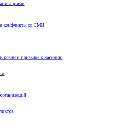
ганизациями
 и конфликты со СМИ
й розни и призывы к насилию
ки
организаций
ликтов