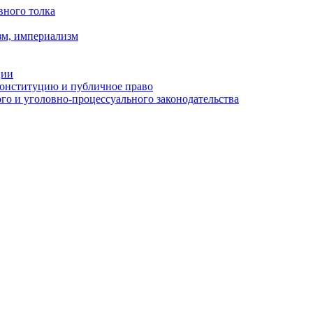
вного толка
зм, империализм
ции
Конституцию и публичное право
о и уголовно-процессуального законодательства