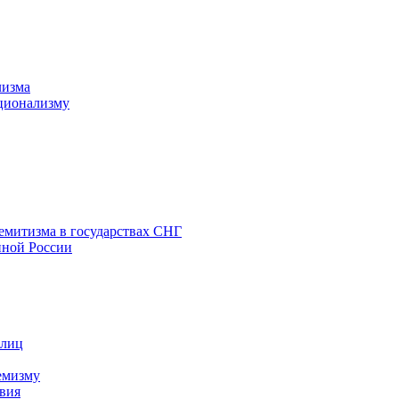
лизма
ционализму
емитизма в государствах СНГ
нной России
 лиц
емизму
вия