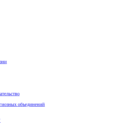
изни
ательство
игиозных объединений
"