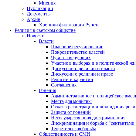
Мнения
Публикации
Документы
Архив
Хроники фильтрации Рунета
Религия в светском обществе
Новости
Власти
Правовое регулирование
Покровительство властей
Чувства верующих
Участие в выборах и в политической ж
Дискуссии о религии и власти
Дискуссии о религии и праве
Религии и карантин
Соглашения
Гонения
Административное и полицейское вмеш
Места для молитвы
Отказ в регистрации и ликвидация рел
Защита от гонений
Негосударственная дискриминация
Дискриминация и борьба с "сектантами
Теоретическая борьба
Общественность и СМИ