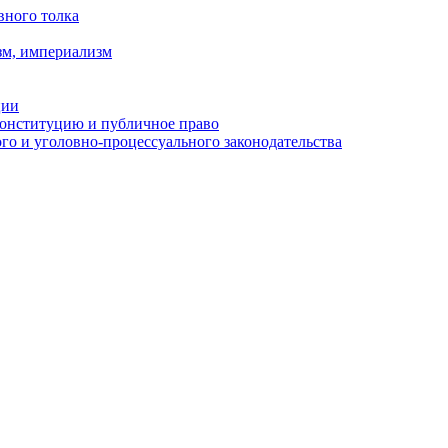
вного толка
зм, империализм
ции
Конституцию и публичное право
о и уголовно-процессуального законодательства