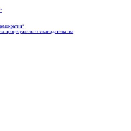
а"
демократии"
но-процесуального законодательства