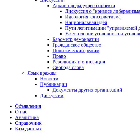
Архив предыдущего проекта
Дискуссия о "кризисе либерализм
Идеология консерватизма
Национальная идея
Пути легитимации "управляемой 
Ужесточение уголовного и уголов
Барометр демократии
Гражданское общество
Политический режим
Право
Революция и оппозиция
Свобода слова
Язык вражды
Новости
Публикации
Документы других организаций
Дискуссии
Объявления
О нас
Аналитика
Справочник
База данных