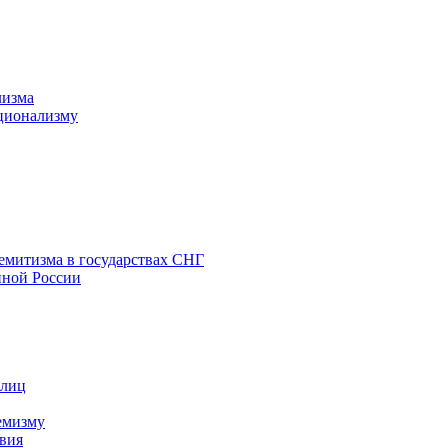
лизма
ционализму
емитизма в государствах СНГ
нной России
 лиц
емизму
вия