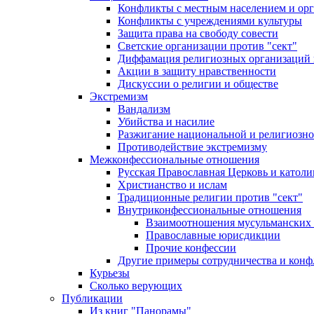
Конфликты с местным населением и ор
Конфликты с учреждениями культуры
Защита права на свободу совести
Светские организации против "сект"
Диффамация религиозных организаций
Акции в защиту нравственности
Дискуссии о религии и обществе
Экстремизм
Вандализм
Убийства и насилие
Разжигание национальной и религиозно
Противодействие экстремизму
Межконфессиональные отношения
Русская Православная Церковь и католи
Христианство и ислам
Традиционные религии против "сект"
Внутриконфессиональные отношения
Взаимоотношения мусульманских 
Православные юрисдикции
Прочие конфессии
Другие примеры сотрудничества и конф
Курьезы
Сколько верующих
Публикации
Из книг "Панорамы"