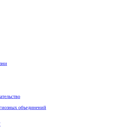
изни
ательство
игиозных объединений
"