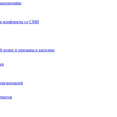
ганизациями
 и конфликты со СМИ
й розни и призывы к насилию
ки
организаций
ликтов