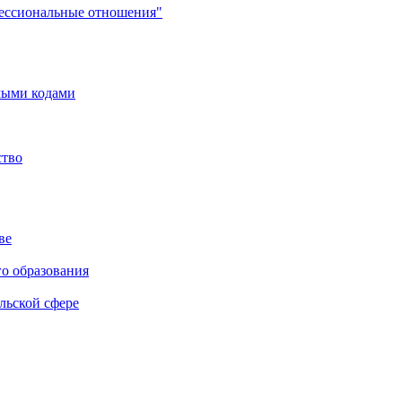
фессиональные отношения"
мыми кодами
ство
ве
го образования
льской сфере