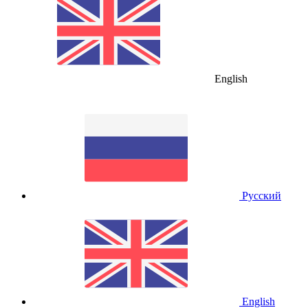
English
Русский
English