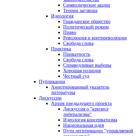
Символические акции
Теории заговора
Идеология
Гражданское общество
Политический режим
Право
Революция и контрреволюция
Свобода слова
Практика
Приватность
Свобода слова
Справедливые выборы
Хорошая полиция
Честный суд
Публикации
Аннотированный указатель
литературы
Дискуссии
Архив предыдущего проекта
Дискуссия о "кризисе
либерализма"
Идеология консерватизма
Национальная идея
Пути легитимации "управляемой