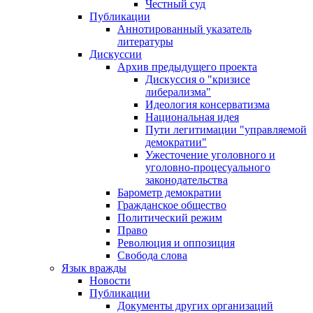
Честный суд
Публикации
Аннотированный указатель
литературы
Дискуссии
Архив предыдущего проекта
Дискуссия о "кризисе
либерализма"
Идеология консерватизма
Национальная идея
Пути легитимации "управляемой
демократии"
Ужесточение уголовного и
уголовно-процесуального
законодательства
Барометр демократии
Гражданское общество
Политический режим
Право
Революция и оппозиция
Свобода слова
Язык вражды
Новости
Публикации
Документы других организаций