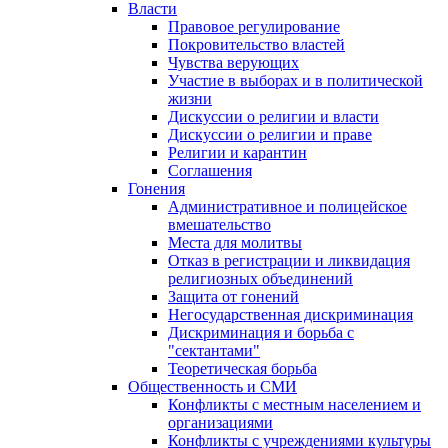
Власти
Правовое регулирование
Покровительство властей
Чувства верующих
Участие в выборах и в политической
жизни
Дискуссии о религии и власти
Дискуссии о религии и праве
Религии и карантин
Соглашения
Гонения
Административное и полицейское
вмешательство
Места для молитвы
Отказ в регистрации и ликвидация
религиозных объединений
Защита от гонений
Негосударственная дискриминация
Дискриминация и борьба с
"сектантами"
Теоретическая борьба
Общественность и СМИ
Конфликты с местным населением и
организациями
Конфликты с учреждениями культуры