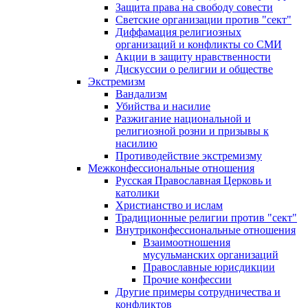
Защита права на свободу совести
Светские организации против "сект"
Диффамация религиозных
организаций и конфликты со СМИ
Акции в защиту нравственности
Дискуссии о религии и обществе
Экстремизм
Вандализм
Убийства и насилие
Разжигание национальной и
религиозной розни и призывы к
насилию
Противодействие экстремизму
Межконфессиональные отношения
Русская Православная Церковь и
католики
Христианство и ислам
Традиционные религии против "сект"
Внутриконфессиональные отношения
Взаимоотношения
мусульманских организаций
Православные юрисдикции
Прочие конфессии
Другие примеры сотрудничества и
конфликтов