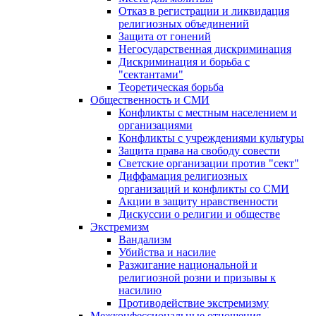
Отказ в регистрации и ликвидация
религиозных объединений
Защита от гонений
Негосударственная дискриминация
Дискриминация и борьба с
"сектантами"
Теоретическая борьба
Общественность и СМИ
Конфликты с местным населением и
организациями
Конфликты с учреждениями культуры
Защита права на свободу совести
Светские организации против "сект"
Диффамация религиозных
организаций и конфликты со СМИ
Акции в защиту нравственности
Дискуссии о религии и обществе
Экстремизм
Вандализм
Убийства и насилие
Разжигание национальной и
религиозной розни и призывы к
насилию
Противодействие экстремизму
Межконфессиональные отношения