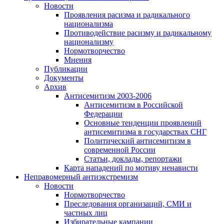
Новости
Проявления расизма и радикального
национализма
Противодействие расизму и радикальному
национализму
Нормотворчество
Мнения
Публикации
Документы
Архив
Антисемитизм 2003-2006
Антисемитизм в Российской
Федерации
Основные тенденции проявлений
антисемитизма в государствах СНГ
Политический антисемитизм в
современной России
Статьи, доклады, репортажи
Карта нападений по мотиву ненависти
Неправомерный антиэкстремизм
Новости
Нормотворчество
Преследования организаций, СМИ и
частных лиц
Избирательные кампании