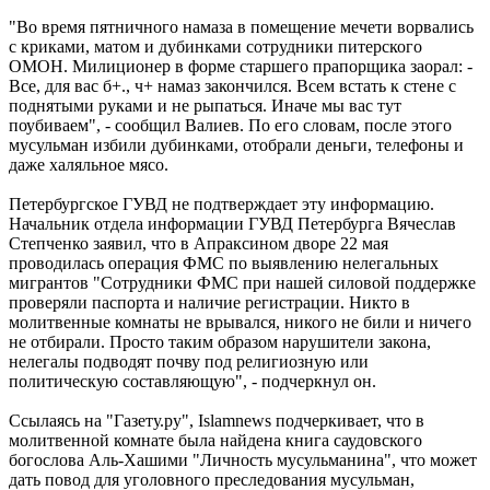
"Во время пятничного намаза в помещение мечети ворвались
с криками, матом и дубинками сотрудники питерского
ОМОН. Милиционер в форме старшего прапорщика заорал: -
Все, для вас б+., ч+ намаз закончился. Всем встать к стене с
поднятыми руками и не рыпаться. Иначе мы вас тут
поубиваем", - сообщил Валиев. По его словам, после этого
мусульман избили дубинками, отобрали деньги, телефоны и
даже халяльное мясо.
Петербургское ГУВД не подтверждает эту информацию.
Начальник отдела информации ГУВД Петербурга Вячеслав
Степченко заявил, что в Апраксином дворе 22 мая
проводилась операция ФМС по выявлению нелегальных
мигрантов "Сотрудники ФМС при нашей силовой поддержке
проверяли паспорта и наличие регистрации. Никто в
молитвенные комнаты не врывался, никого не били и ничего
не отбирали. Просто таким образом нарушители закона,
нелегалы подводят почву под религиозную или
политическую составляющую", - подчеркнул он.
Ссылаясь на "Газету.ру", Islamnews подчеркивает, что в
молитвенной комнате была найдена книга саудовского
богослова Аль-Хашими "Личность мусульманина", что может
дать повод для уголовного преследования мусульман,