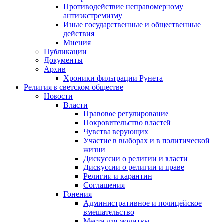
Противодействие неправомерному
антиэкстремизму
Иные государственные и общественные
действия
Мнения
Публикации
Документы
Архив
Хроники фильтрации Рунета
Религия в светском обществе
Новости
Власти
Правовое регулирование
Покровительство властей
Чувства верующих
Участие в выборах и в политической
жизни
Дискуссии о религии и власти
Дискуссии о религии и праве
Религии и карантин
Соглашения
Гонения
Административное и полицейское
вмешательство
Места для молитвы