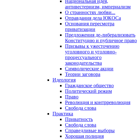
Национальная идея,
антивестернизм, империализм
О странностях любви...
Оправдания дела ЮКОСа
Основания пересмотра
приватизации
Предложения де-либерализовать
Конституцию и публичное право
Призывы к ужесточению
уголовного и уголовно-
процессуального
законодательства
Символические акции
Теории заговора
Идеология
Гражданское общество
Политический режим
Право
Революция и контрреволюция
Свобода слова
Практика
Приватность
Свобода слова
Справедливые выборы
Хорошая полиция