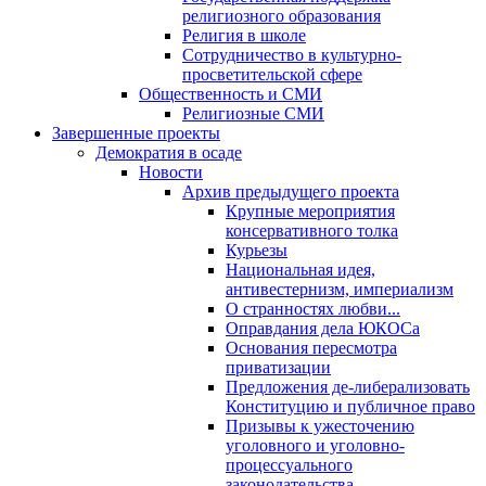
религиозного образования
Религия в школе
Сотрудничество в культурно-
просветительской сфере
Общественность и СМИ
Религиозные СМИ
Завершенные проекты
Демократия в осаде
Новости
Архив предыдущего проекта
Крупные мероприятия
консервативного толка
Курьезы
Национальная идея,
антивестернизм, империализм
О странностях любви...
Оправдания дела ЮКОСа
Основания пересмотра
приватизации
Предложения де-либерализовать
Конституцию и публичное право
Призывы к ужесточению
уголовного и уголовно-
процессуального
законодательства