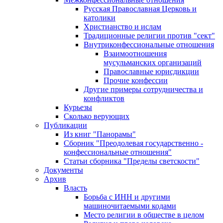
Русская Православная Церковь и
католики
Христианство и ислам
Традиционные религии против "сект"
Внутриконфессиональные отношения
Взаимоотношения
мусульманских организаций
Православные юрисдикции
Прочие конфессии
Другие примеры сотрудничества и
конфликтов
Курьезы
Сколько верующих
Публикации
Из книг "Панорамы"
Сборник "Преодолевая государственно -
конфессиональные отношения"
Статьи сборника "Пределы светскости"
Документы
Архив
Власть
Борьба с ИНН и другими
машиночитаемыми кодами
Место религии в обществе в целом