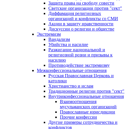
Защита права на свободу совести
Светские организации против "сект"
Диффамация религиозных
организаций и конфликты со СМИ
Акции в защиту нравственности
Дискуссии о религии и обществе
Экстремизм
Вандализм
Убийства и насилие
Разжигание национальной и
религиозной розни и призывы к
насилию
Противодействие экстремизму
Межконфессиональные отношения
Русская Православная Церковь и
католики
Христианство и ислам
Традиционные религии против "сект"
Внутриконфессиональные отношения
Взаимоотношения
мусульманских организаций
Православные юрисдикции
Прочие конфессии
Другие примеры сотрудничества и
конфликтов