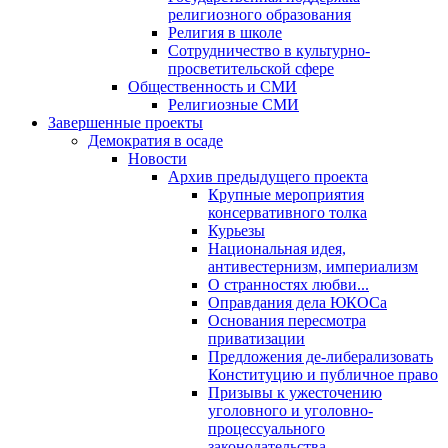
религиозного образования
Религия в школе
Сотрудничество в культурно-
просветительской сфере
Общественность и СМИ
Религиозные СМИ
Завершенные проекты
Демократия в осаде
Новости
Архив предыдущего проекта
Крупные мероприятия
консервативного толка
Курьезы
Национальная идея,
антивестернизм, империализм
О странностях любви...
Оправдания дела ЮКОСа
Основания пересмотра
приватизации
Предложения де-либерализовать
Конституцию и публичное право
Призывы к ужесточению
уголовного и уголовно-
процессуального
законодательства