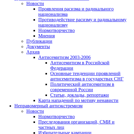
Новости
Проявления расизма и радикального
национализма
Противодействие расизму и радикальному
национализму
Нормотворчество
Мнения
Публикации
Документы
Архив
Антисемитизм 2003-2006
Антисемитизм в Российской
Федерации
Основные тенденции проявлений
антисемитизма в государствах СНГ
Политический антисемитизм в
современной России
Статьи, доклады, репортажи
Карта нападений по мотиву ненависти
Неправомерный антиэкстремизм
Новости
Нормотворчество
Преследования организаций, СМИ и
частных лиц
Избирательные кампании