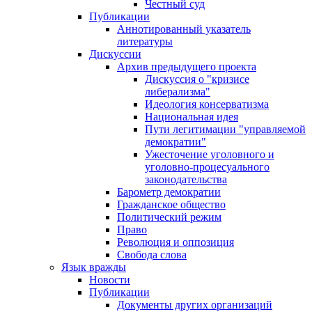
Честный суд
Публикации
Аннотированный указатель
литературы
Дискуссии
Архив предыдущего проекта
Дискуссия о "кризисе
либерализма"
Идеология консерватизма
Национальная идея
Пути легитимации "управляемой
демократии"
Ужесточение уголовного и
уголовно-процесуального
законодательства
Барометр демократии
Гражданское общество
Политический режим
Право
Революция и оппозиция
Свобода слова
Язык вражды
Новости
Публикации
Документы других организаций