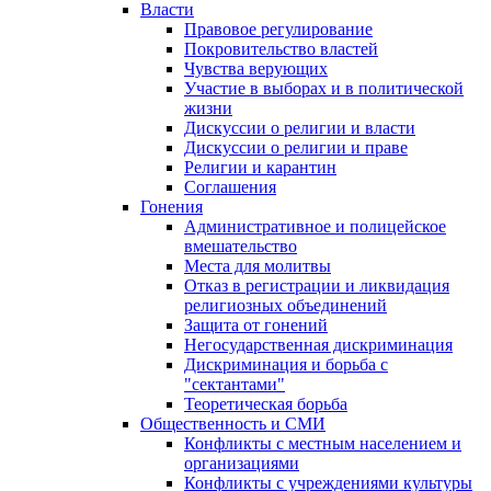
Власти
Правовое регулирование
Покровительство властей
Чувства верующих
Участие в выборах и в политической
жизни
Дискуссии о религии и власти
Дискуссии о религии и праве
Религии и карантин
Соглашения
Гонения
Административное и полицейское
вмешательство
Места для молитвы
Отказ в регистрации и ликвидация
религиозных объединений
Защита от гонений
Негосударственная дискриминация
Дискриминация и борьба с
"сектантами"
Теоретическая борьба
Общественность и СМИ
Конфликты с местным населением и
организациями
Конфликты с учреждениями культуры