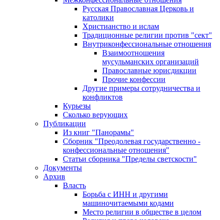
Русская Православная Церковь и
католики
Христианство и ислам
Традиционные религии против "сект"
Внутриконфессиональные отношения
Взаимоотношения
мусульманских организаций
Православные юрисдикции
Прочие конфессии
Другие примеры сотрудничества и
конфликтов
Курьезы
Сколько верующих
Публикации
Из книг "Панорамы"
Сборник "Преодолевая государственно -
конфессиональные отношения"
Статьи сборника "Пределы светскости"
Документы
Архив
Власть
Борьба с ИНН и другими
машиночитаемыми кодами
Место религии в обществе в целом