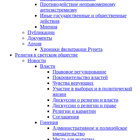
Противодействие неправомерному
антиэкстремизму
Иные государственные и общественные
действия
Мнения
Публикации
Документы
Архив
Хроники фильтрации Рунета
Религия в светском обществе
Новости
Власти
Правовое регулирование
Покровительство властей
Чувства верующих
Участие в выборах и в политической
жизни
Дискуссии о религии и власти
Дискуссии о религии и праве
Религии и карантин
Соглашения
Гонения
Административное и полицейское
вмешательство
Места для молитвы