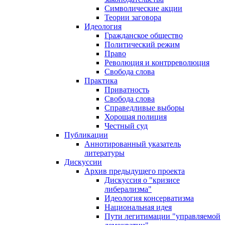
Символические акции
Теории заговора
Идеология
Гражданское общество
Политический режим
Право
Революция и контрреволюция
Свобода слова
Практика
Приватность
Свобода слова
Справедливые выборы
Хорошая полиция
Честный суд
Публикации
Аннотированный указатель
литературы
Дискуссии
Архив предыдущего проекта
Дискуссия о "кризисе
либерализма"
Идеология консерватизма
Национальная идея
Пути легитимации "управляемой