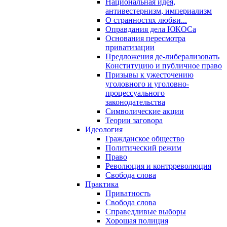
Национальная идея,
антивестернизм, империализм
О странностях любви...
Оправдания дела ЮКОСа
Основания пересмотра
приватизации
Предложения де-либерализовать
Конституцию и публичное право
Призывы к ужесточению
уголовного и уголовно-
процессуального
законодательства
Символические акции
Теории заговора
Идеология
Гражданское общество
Политический режим
Право
Революция и контрреволюция
Свобода слова
Практика
Приватность
Свобода слова
Справедливые выборы
Хорошая полиция