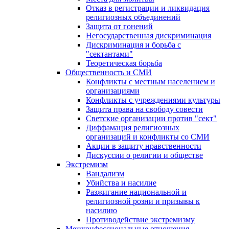
Отказ в регистрации и ликвидация
религиозных объединений
Защита от гонений
Негосударственная дискриминация
Дискриминация и борьба с
"сектантами"
Теоретическая борьба
Общественность и СМИ
Конфликты с местным населением и
организациями
Конфликты с учреждениями культуры
Защита права на свободу совести
Светские организации против "сект"
Диффамация религиозных
организаций и конфликты со СМИ
Акции в защиту нравственности
Дискуссии о религии и обществе
Экстремизм
Вандализм
Убийства и насилие
Разжигание национальной и
религиозной розни и призывы к
насилию
Противодействие экстремизму
Межконфессиональные отношения