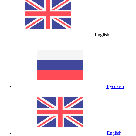
English
Русский
English