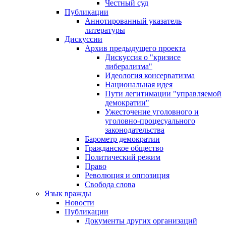
Честный суд
Публикации
Аннотированный указатель
литературы
Дискуссии
Архив предыдущего проекта
Дискуссия о "кризисе
либерализма"
Идеология консерватизма
Национальная идея
Пути легитимации "управляемой
демократии"
Ужесточение уголовного и
уголовно-процесуального
законодательства
Барометр демократии
Гражданское общество
Политический режим
Право
Революция и оппозиция
Свобода слова
Язык вражды
Новости
Публикации
Документы других организаций