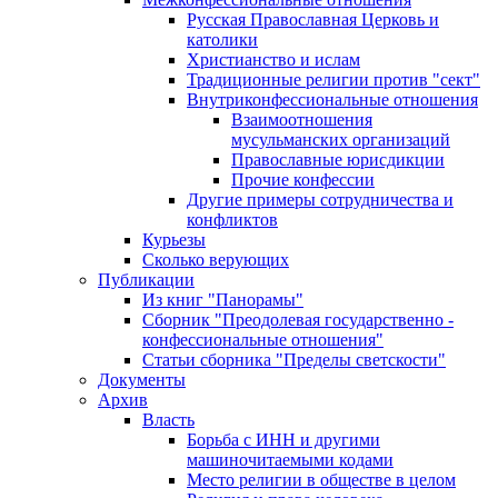
Русская Православная Церковь и
католики
Христианство и ислам
Традиционные религии против "сект"
Внутриконфессиональные отношения
Взаимоотношения
мусульманских организаций
Православные юрисдикции
Прочие конфессии
Другие примеры сотрудничества и
конфликтов
Курьезы
Сколько верующих
Публикации
Из книг "Панорамы"
Сборник "Преодолевая государственно -
конфессиональные отношения"
Статьи сборника "Пределы светскости"
Документы
Архив
Власть
Борьба с ИНН и другими
машиночитаемыми кодами
Место религии в обществе в целом