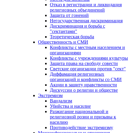
Отказ в регистрации и ликвидация
религиозных объединений
Защита от гонений
Негосударственная дискриминация
Дискриминация и борьба с
"сектантами"
Теоретическая борьба
Общественность и СМИ
Конфликты с местным населением и
организациями
Конфликты с учреждениями культуры
Защита права на свободу совести
Светские организации против "сект"
Диффамация религиозных
организаций и конфликты со СМИ
Акции в защиту нравственности
Дискуссии о религии и обществе
Экстремизм
Вандализм
Убийства и насилие
Разжигание национальной и
религиозной розни и призывы к
насилию
Противодействие экстремизму
Межконфессиональные отношения