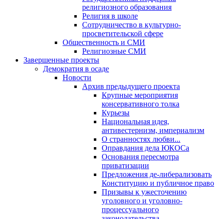
религиозного образования
Религия в школе
Сотрудничество в культурно-
просветительской сфере
Общественность и СМИ
Религиозные СМИ
Завершенные проекты
Демократия в осаде
Новости
Архив предыдущего проекта
Крупные мероприятия
консервативного толка
Курьезы
Национальная идея,
антивестернизм, империализм
О странностях любви...
Оправдания дела ЮКОСа
Основания пересмотра
приватизации
Предложения де-либерализовать
Конституцию и публичное право
Призывы к ужесточению
уголовного и уголовно-
процессуального
законодательства