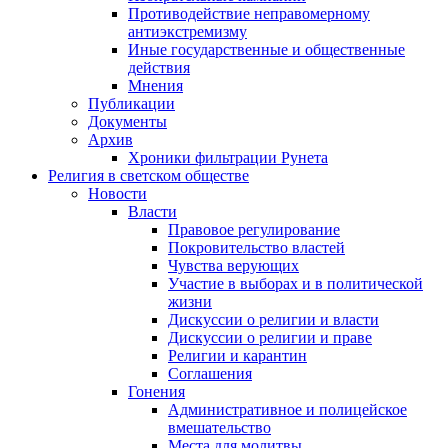
Противодействие неправомерному
антиэкстремизму
Иные государственные и общественные
действия
Мнения
Публикации
Документы
Архив
Хроники фильтрации Рунета
Религия в светском обществе
Новости
Власти
Правовое регулирование
Покровительство властей
Чувства верующих
Участие в выборах и в политической
жизни
Дискуссии о религии и власти
Дискуссии о религии и праве
Религии и карантин
Соглашения
Гонения
Административное и полицейское
вмешательство
Места для молитвы