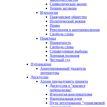
Символические акции
Теории заговора
Идеология
Гражданское общество
Политический режим
Право
Революция и контрреволюция
Свобода слова
Практика
Приватность
Свобода слова
Справедливые выборы
Хорошая полиция
Честный суд
Публикации
Аннотированный указатель
литературы
Дискуссии
Архив предыдущего проекта
Дискуссия о "кризисе
либерализма"
Идеология консерватизма
Национальная идея
Пути легитимации "управляемой