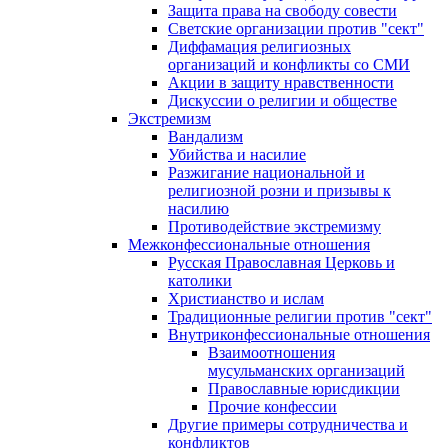
Защита права на свободу совести
Светские организации против "сект"
Диффамация религиозных
организаций и конфликты со СМИ
Акции в защиту нравственности
Дискуссии о религии и обществе
Экстремизм
Вандализм
Убийства и насилие
Разжигание национальной и
религиозной розни и призывы к
насилию
Противодействие экстремизму
Межконфессиональные отношения
Русская Православная Церковь и
католики
Христианство и ислам
Традиционные религии против "сект"
Внутриконфессиональные отношения
Взаимоотношения
мусульманских организаций
Православные юрисдикции
Прочие конфессии
Другие примеры сотрудничества и
конфликтов