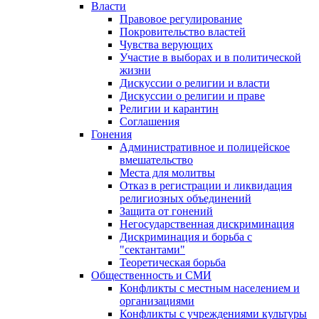
Власти
Правовое регулирование
Покровительство властей
Чувства верующих
Участие в выборах и в политической
жизни
Дискуссии о религии и власти
Дискуссии о религии и праве
Религии и карантин
Соглашения
Гонения
Административное и полицейское
вмешательство
Места для молитвы
Отказ в регистрации и ликвидация
религиозных объединений
Защита от гонений
Негосударственная дискриминация
Дискриминация и борьба с
"сектантами"
Теоретическая борьба
Общественность и СМИ
Конфликты с местным населением и
организациями
Конфликты с учреждениями культуры