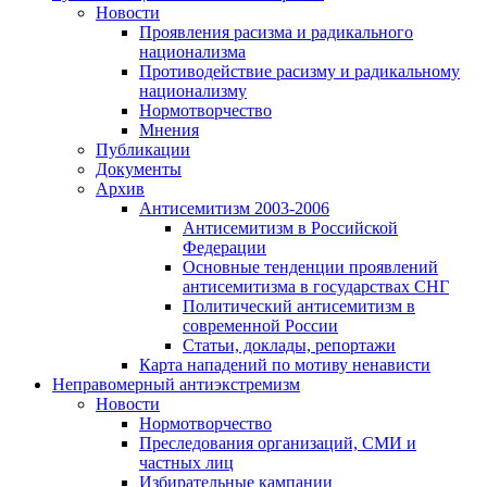
Новости
Проявления расизма и радикального
национализма
Противодействие расизму и радикальному
национализму
Нормотворчество
Мнения
Публикации
Документы
Архив
Антисемитизм 2003-2006
Антисемитизм в Российской
Федерации
Основные тенденции проявлений
антисемитизма в государствах СНГ
Политический антисемитизм в
современной России
Статьи, доклады, репортажи
Карта нападений по мотиву ненависти
Неправомерный антиэкстремизм
Новости
Нормотворчество
Преследования организаций, СМИ и
частных лиц
Избирательные кампании