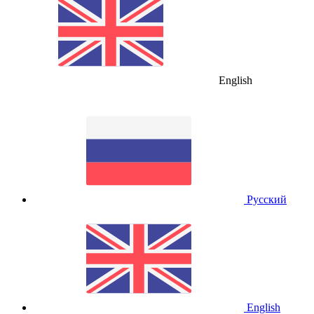
English
Русский
English