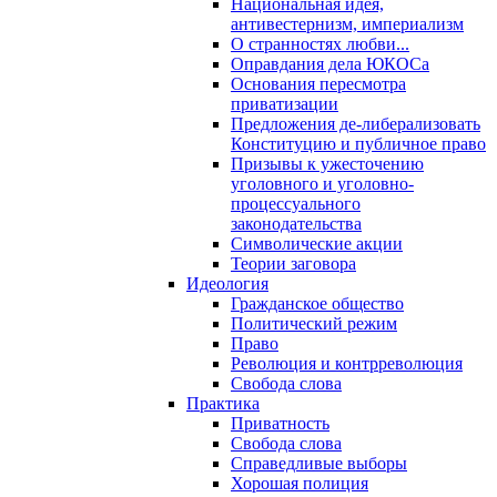
Национальная идея,
антивестернизм, империализм
О странностях любви...
Оправдания дела ЮКОСа
Основания пересмотра
приватизации
Предложения де-либерализовать
Конституцию и публичное право
Призывы к ужесточению
уголовного и уголовно-
процессуального
законодательства
Символические акции
Теории заговора
Идеология
Гражданское общество
Политический режим
Право
Революция и контрреволюция
Свобода слова
Практика
Приватность
Свобода слова
Справедливые выборы
Хорошая полиция