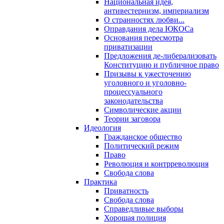
Национальная идея,
антивестернизм, империализм
О странностях любви...
Оправдания дела ЮКОСа
Основания пересмотра
приватизации
Предложения де-либерализовать
Конституцию и публичное право
Призывы к ужесточению
уголовного и уголовно-
процессуального
законодательства
Символические акции
Теории заговора
Идеология
Гражданское общество
Политический режим
Право
Революция и контрреволюция
Свобода слова
Практика
Приватность
Свобода слова
Справедливые выборы
Хорошая полиция