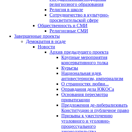
религиозного образования
Религия в школе
Сотрудничество в культурно-
просветительской сфере
Общественность и СМИ
Религиозные СМИ
Завершенные проекты
Демократия в осаде
Новости
Архив предыдущего проекта
Крупные мероприятия
консервативного толка
Курьезы
Национальная идея,
антивестернизм, империализм
О странностях любви...
Оправдания дела ЮКОСа
Основания пересмотра
приватизации
Предложения де-либерализовать
Конституцию и публичное право
Призывы к ужесточению
уголовного и уголовно-
процессуального
законодательства