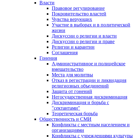
Власти
Правовое регулирование
Покровительство властей
Чувства верующих
Участие в выборах и в политической
жизни
Дискуссии о религии и власти
Дискуссии о религии и праве
Религии и карантин
Соглашения
Гонения
Административное и полицейское
вмешательство
Места для молитвы
Отказ в регистрации и ликвидация
религиозных объединений
Защита от гонений
Негосударственная дискриминация
Дискриминация и борьба с
"сектантами"
Теоретическая борьба
Общественность и СМИ
Конфликты с местным населением и
организациями
Конфликты с учреждениями культуры