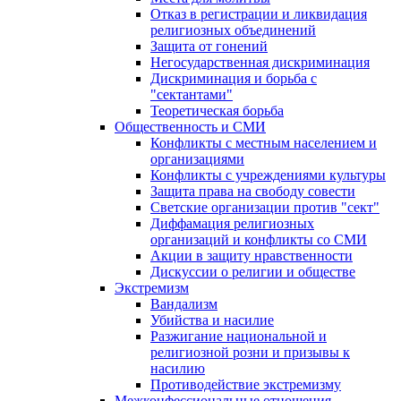
Отказ в регистрации и ликвидация
религиозных объединений
Защита от гонений
Негосударственная дискриминация
Дискриминация и борьба с
"сектантами"
Теоретическая борьба
Общественность и СМИ
Конфликты с местным населением и
организациями
Конфликты с учреждениями культуры
Защита права на свободу совести
Светские организации против "сект"
Диффамация религиозных
организаций и конфликты со СМИ
Акции в защиту нравственности
Дискуссии о религии и обществе
Экстремизм
Вандализм
Убийства и насилие
Разжигание национальной и
религиозной розни и призывы к
насилию
Противодействие экстремизму
Межконфессиональные отношения