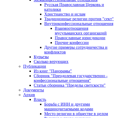
Русская Православная Церковь и
католики
Христианство и ислам
Традиционные религии против "сект"
Внутриконфессиональные отношения
Взаимоотношения
мусульманских организаций
Православные юрисдикции
Прочие конфессии
Другие примеры сотрудничества и
конфликтов
Курьезы
Сколько верующих
Публикации
Из книг "Панорамы"
Сборник "Преодолевая государственно -
конфессиональные отношения"
Статьи сборника "Пределы светскости"
Документы
Архив
Власть
Борьба с ИНН и другими
машиночитаемыми кодами
Место религии в обществе в целом