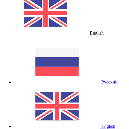
English
Русский
English