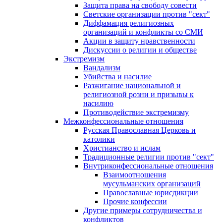
Защита права на свободу совести
Светские организации против "сект"
Диффамация религиозных
организаций и конфликты со СМИ
Акции в защиту нравственности
Дискуссии о религии и обществе
Экстремизм
Вандализм
Убийства и насилие
Разжигание национальной и
религиозной розни и призывы к
насилию
Противодействие экстремизму
Межконфессиональные отношения
Русская Православная Церковь и
католики
Христианство и ислам
Традиционные религии против "сект"
Внутриконфессиональные отношения
Взаимоотношения
мусульманских организаций
Православные юрисдикции
Прочие конфессии
Другие примеры сотрудничества и
конфликтов