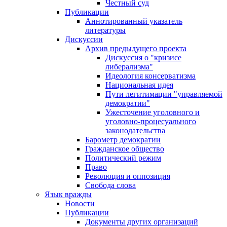
Честный суд
Публикации
Аннотированный указатель
литературы
Дискуссии
Архив предыдущего проекта
Дискуссия о "кризисе
либерализма"
Идеология консерватизма
Национальная идея
Пути легитимации "управляемой
демократии"
Ужесточение уголовного и
уголовно-процесуального
законодательства
Барометр демократии
Гражданское общество
Политический режим
Право
Революция и оппозиция
Свобода слова
Язык вражды
Новости
Публикации
Документы других организаций