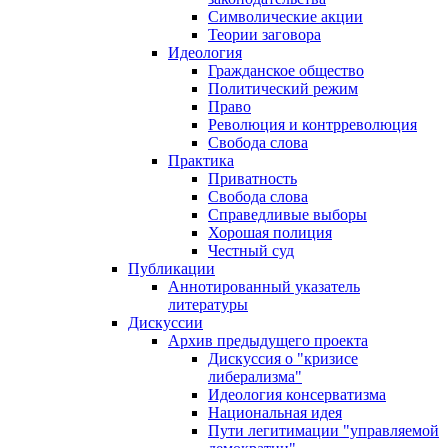
Символические акции
Теории заговора
Идеология
Гражданское общество
Политический режим
Право
Революция и контрреволюция
Свобода слова
Практика
Приватность
Свобода слова
Справедливые выборы
Хорошая полиция
Честный суд
Публикации
Аннотированный указатель
литературы
Дискуссии
Архив предыдущего проекта
Дискуссия о "кризисе
либерализма"
Идеология консерватизма
Национальная идея
Пути легитимации "управляемой