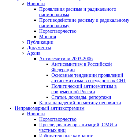
Новости
Проявления расизма и радикального
национализма
Противодействие расизму и радикальному
национализму
Нормотворчество
Мнения
Публикации
Документы
Архив
Антисемитизм 2003-2006
Антисемитизм в Российской
Федерации
Основные тенденции проявлений
антисемитизма в государствах СНГ
Политический антисемитизм в
современной России
Статьи, доклады, репортажи
Карта нападений по мотиву ненависти
Неправомерный антиэкстремизм
Новости
Нормотворчество
Преследования организаций, СМИ и
частных лиц
Избирательные кампании