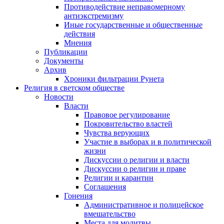
Противодействие неправомерному
антиэкстремизму
Иные государственные и общественные
действия
Мнения
Публикации
Документы
Архив
Хроники фильтрации Рунета
Религия в светском обществе
Новости
Власти
Правовое регулирование
Покровительство властей
Чувства верующих
Участие в выборах и в политической
жизни
Дискуссии о религии и власти
Дискуссии о религии и праве
Религии и карантин
Соглашения
Гонения
Административное и полицейское
вмешательство
Места для молитвы