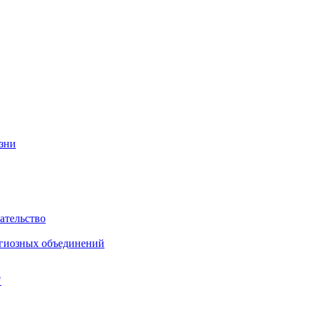
изни
ательство
игиозных объединений
"