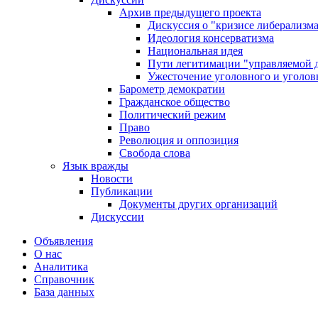
Архив предыдущего проекта
Дискуссия о "кризисе либерализм
Идеология консерватизма
Национальная идея
Пути легитимации "управляемой 
Ужесточение уголовного и уголов
Барометр демократии
Гражданское общество
Политический режим
Право
Революция и оппозиция
Свобода слова
Язык вражды
Новости
Публикации
Документы других организаций
Дискуссии
Объявления
О нас
Аналитика
Справочник
База данных