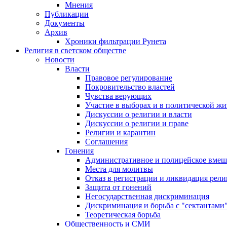
Мнения
Публикации
Документы
Архив
Хроники фильтрации Рунета
Религия в светском обществе
Новости
Власти
Правовое регулирование
Покровительство властей
Чувства верующих
Участие в выборах и в политической ж
Дискуссии о религии и власти
Дискуссии о религии и праве
Религии и карантин
Соглашения
Гонения
Административное и полицейское вмеш
Места для молитвы
Отказ в регистрации и ликвидация рел
Защита от гонений
Негосударственная дискриминация
Дискриминация и борьба с "сектантами
Теоретическая борьба
Общественность и СМИ