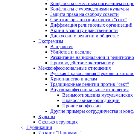
Конфликты с местным населением и ор
Конфликты с учреждениями культуры
Защита права на свободу совести
Светские организации против "сект"
Диффамация религиозных организаций
Акции в защиту нравственности
Дискуссии о религии и обществе
Экстремизм
Вандализм
Убийства и насилие
Разжигание национальной и религиозно
Противодействие экстремизму
Межконфессиональные отношения
Русская Православная Церковь и католи
Христианство и ислам
Традиционные религии против "сект"
Внутриконфессиональные отношения
Взаимоотношения мусульманских 
Православные юрисдикции
Прочие конфессии
Другие примеры сотрудничества и конф
Курьезы
Сколько верующих
Публикации
Из книг "Панорамы"