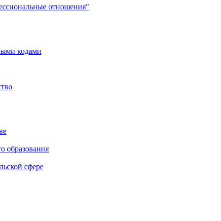
фессиональные отношения"
мыми кодами
ство
ве
го образования
льской сфере