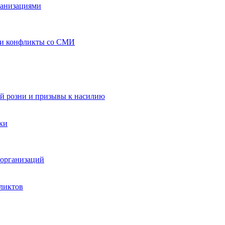
ганизациями
 и конфликты со СМИ
й розни и призывы к насилию
ки
организаций
ликтов