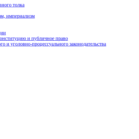
вного толка
зм, империализм
ции
Конституцию и публичное право
о и уголовно-процессуального законодательства