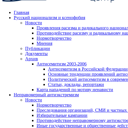
Главная
Русский национализм и ксенофобия
Новости
Проявления расизма и радикального национа
Противодействие расизму и радикальному на
Нормотворчество
Мнения
Публикации
Документы
Архив
Антисемитизм 2003-2006
Антисемитизм в Российской Федерации
Основные тенденции проявлений антис
Политический антисемитизм в совреме
Статьи, доклады, репортажи
Карта нападений по мотиву ненависти
Неправомерный антиэкстремизм
Новости
Нормотворчество
Преследования организаций, СМИ и частных
Избирательные кампании
Противодействие неправомерному антиэкстр
Иные государственные и общественные дейст