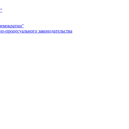
а"
демократии"
но-процесуального законодательства