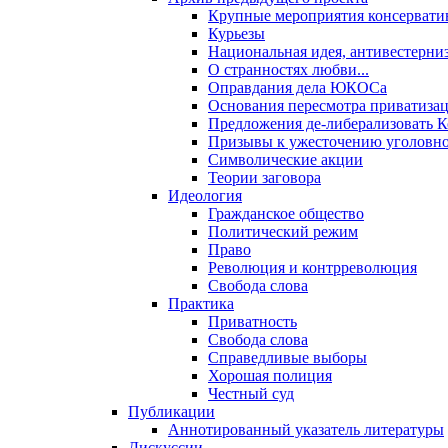
Крупные мероприятия консервати
Курьезы
Национальная идея, антивестерни
О странностях любви...
Оправдания дела ЮКОСа
Основания пересмотра приватиза
Предложения де-либерализовать 
Призывы к ужесточению уголовног
Символические акции
Теории заговора
Идеология
Гражданское общество
Политический режим
Право
Революция и контрреволюция
Свобода слова
Практика
Приватность
Свобода слова
Справедливые выборы
Хорошая полиция
Честный суд
Публикации
Аннотированный указатель литературы
Дискуссии