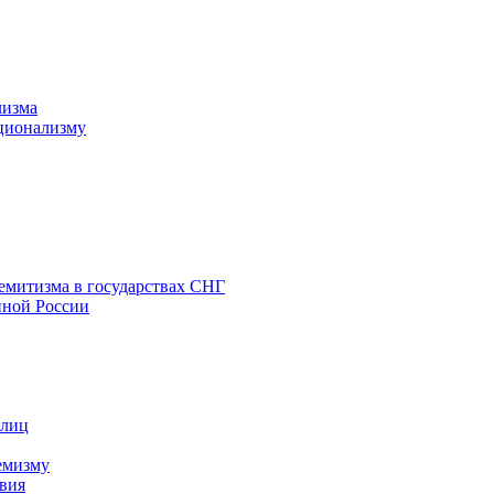
лизма
ционализму
емитизма в государствах СНГ
нной России
 лиц
емизму
вия