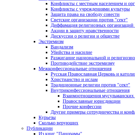
Конфликты с местным населением и ор
Конфликты с учреждениями культуры
Защита права на свободу совести
Светские организации против "сект"
Диффамация религиозных организаций
Акции в защиту нравственности
Дискуссии о религии и обществе
Экстремизм
Вандализм
Убийства и насилие
Разжигание национальной и религиозно
Противодействие экстремизму
Межконфессиональные отношения
Русская Православная Церковь и католи
Христианство и ислам
Традиционные религии против "сект"
Внутриконфессиональные отношения
Взаимоотношения мусульманских 
Православные юрисдикции
Прочие конфессии
Другие примеры сотрудничества и конф
Курьезы
Сколько верующих
Публикации
Из книг "Панорамы"