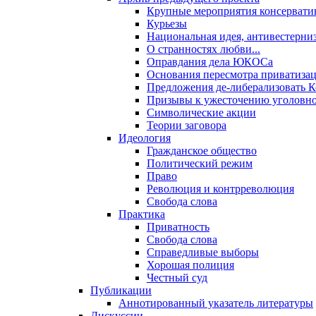
Крупные мероприятия консервати
Курьезы
Национальная идея, антивестерни
О странностях любви...
Оправдания дела ЮКОСа
Основания пересмотра приватиза
Предложения де-либерализовать 
Призывы к ужесточению уголовног
Символические акции
Теории заговора
Идеология
Гражданское общество
Политический режим
Право
Революция и контрреволюция
Свобода слова
Практика
Приватность
Свобода слова
Справедливые выборы
Хорошая полиция
Честный суд
Публикации
Аннотированный указатель литературы
Дискуссии