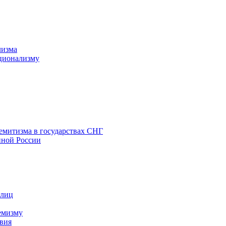
лизма
ционализму
емитизма в государствах СНГ
нной России
 лиц
емизму
вия