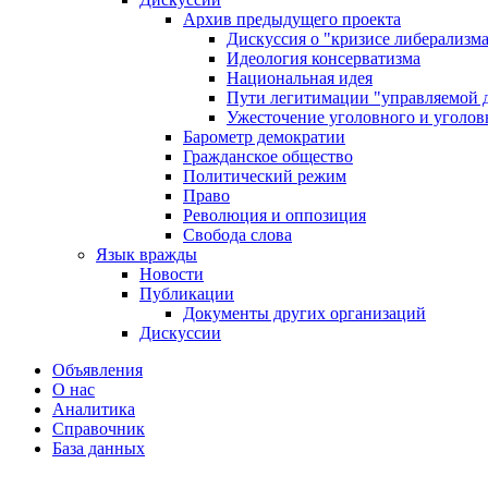
Архив предыдущего проекта
Дискуссия о "кризисе либерализм
Идеология консерватизма
Национальная идея
Пути легитимации "управляемой 
Ужесточение уголовного и уголов
Барометр демократии
Гражданское общество
Политический режим
Право
Революция и оппозиция
Свобода слова
Язык вражды
Новости
Публикации
Документы других организаций
Дискуссии
Объявления
О нас
Аналитика
Справочник
База данных