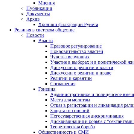
Мнения
Публикации
Документы
Архив
Хроники фильтрации Рунета
Религия в светском обществе
Новости
Власти
Правовое регулирование
Покровительство властей
Чувства верующих
Участие в выборах и в политической ж
Дискуссии о религии и власти
Дискуссии о религии и праве
Религии и карантин
Соглашения
Гонения
Административное и полицейское вмеш
Места для молитвы
Отказ в регистрации и ликвидация рел
Защита от гонений
Негосударственная дискриминация
Дискриминация и борьба с "сектантами
Теоретическая борьба
Общественность и СМИ