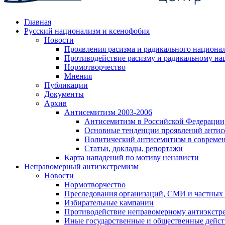
Главная
Русский национализм и ксенофобия
Новости
Проявления расизма и радикального национа
Противодействие расизму и радикальному на
Нормотворчество
Мнения
Публикации
Документы
Архив
Антисемитизм 2003-2006
Антисемитизм в Российской Федерации
Основные тенденции проявлений антис
Политический антисемитизм в совреме
Статьи, доклады, репортажи
Карта нападений по мотиву ненависти
Неправомерный антиэкстремизм
Новости
Нормотворчество
Преследования организаций, СМИ и частных
Избирательные кампании
Противодействие неправомерному антиэкстр
Иные государственные и общественные дейст