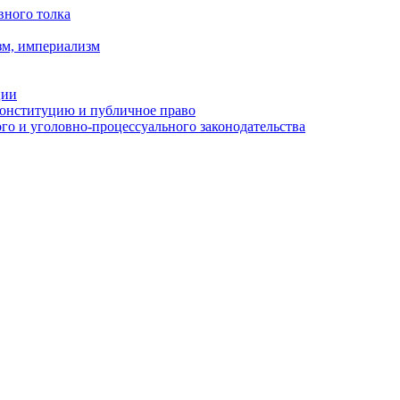
вного толка
зм, империализм
ции
Конституцию и публичное право
о и уголовно-процессуального законодательства