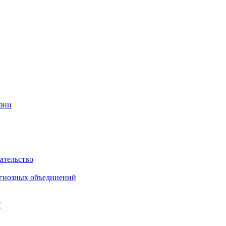
изни
ательство
игиозных объединений
"