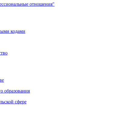
фессиональные отношения"
мыми кодами
ство
ве
го образования
льской сфере