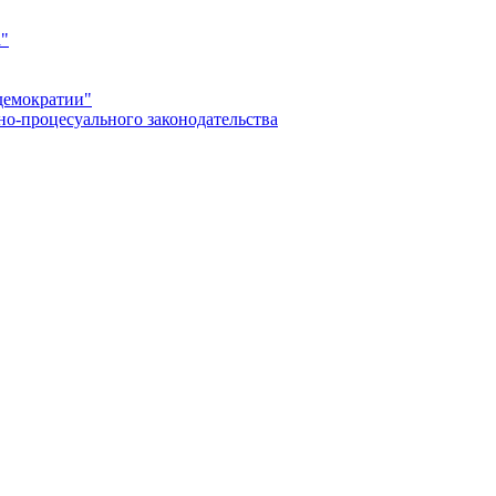
а"
демократии"
но-процесуального законодательства