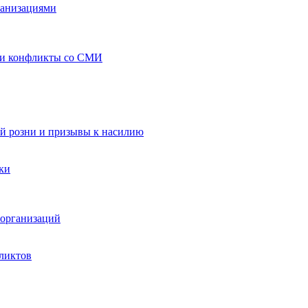
ганизациями
 и конфликты со СМИ
й розни и призывы к насилию
ки
организаций
ликтов