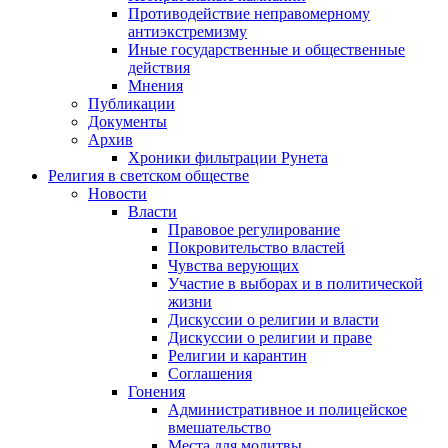
Противодействие неправомерному
антиэкстремизму
Иные государственные и общественные
действия
Мнения
Публикации
Документы
Архив
Хроники фильтрации Рунета
Религия в светском обществе
Новости
Власти
Правовое регулирование
Покровительство властей
Чувства верующих
Участие в выборах и в политической
жизни
Дискуссии о религии и власти
Дискуссии о религии и праве
Религии и карантин
Соглашения
Гонения
Административное и полицейское
вмешательство
Места для молитвы