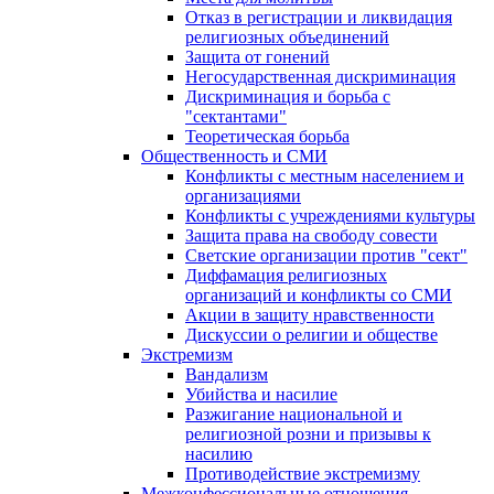
Отказ в регистрации и ликвидация
религиозных объединений
Защита от гонений
Негосударственная дискриминация
Дискриминация и борьба с
"сектантами"
Теоретическая борьба
Общественность и СМИ
Конфликты с местным населением и
организациями
Конфликты с учреждениями культуры
Защита права на свободу совести
Светские организации против "сект"
Диффамация религиозных
организаций и конфликты со СМИ
Акции в защиту нравственности
Дискуссии о религии и обществе
Экстремизм
Вандализм
Убийства и насилие
Разжигание национальной и
религиозной розни и призывы к
насилию
Противодействие экстремизму
Межконфессиональные отношения