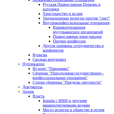
Русская Православная Церковь и
католики
Христианство и ислам
Традиционные религии против "сект"
Внутриконфессиональные отношения
Взаимоотношения
мусульманских организаций
Православные юрисдикции
Прочие конфессии
Другие примеры сотрудничества и
конфликтов
Курьезы
Сколько верующих
Публикации
Из книг "Панорамы"
Сборник "Преодолевая государственно -
конфессиональные отношения"
Статьи сборника "Пределы светскости"
Документы
Архив
Власть
Борьба с ИНН и другими
машиночитаемыми кодами
Место религии в обществе в целом