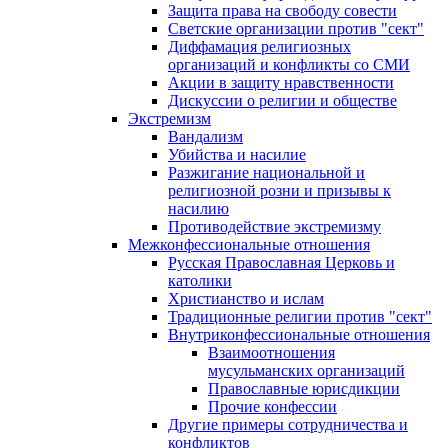
Защита права на свободу совести
Светские организации против "сект"
Диффамация религиозных
организаций и конфликты со СМИ
Акции в защиту нравственности
Дискуссии о религии и обществе
Экстремизм
Вандализм
Убийства и насилие
Разжигание национальной и
религиозной розни и призывы к
насилию
Противодействие экстремизму
Межконфессиональные отношения
Русская Православная Церковь и
католики
Христианство и ислам
Традиционные религии против "сект"
Внутриконфессиональные отношения
Взаимоотношения
мусульманских организаций
Православные юрисдикции
Прочие конфессии
Другие примеры сотрудничества и
конфликтов