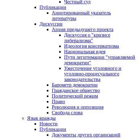
Честный суд
Публикации
Аннотированный указатель
литературы
Дискуссии
Архив предыдущего проекта
Дискуссия о "кризисе
либерализма"
Идеология консерватизма
Национальная идея
Пути легитимации "управляемой
демократии"
Ужесточение уголовного и
уголовно-процесуального
законодательства
Барометр демократии
Гражданское общество
Политический режим
Право
Революция и оппозиция
Свобода слова
Язык вражды
Новости
Публикации
Документы других организаций