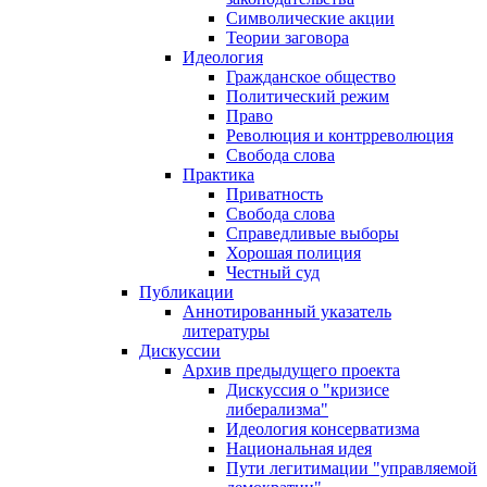
Символические акции
Теории заговора
Идеология
Гражданское общество
Политический режим
Право
Революция и контрреволюция
Свобода слова
Практика
Приватность
Свобода слова
Справедливые выборы
Хорошая полиция
Честный суд
Публикации
Аннотированный указатель
литературы
Дискуссии
Архив предыдущего проекта
Дискуссия о "кризисе
либерализма"
Идеология консерватизма
Национальная идея
Пути легитимации "управляемой