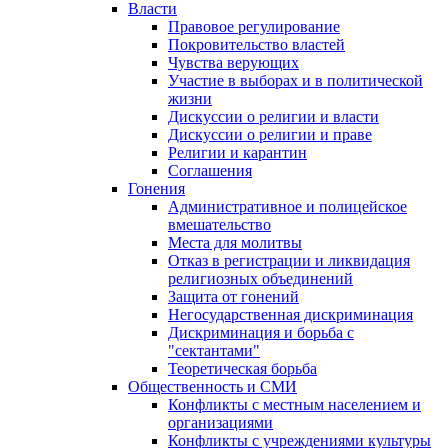
Власти
Правовое регулирование
Покровительство властей
Чувства верующих
Участие в выборах и в политической
жизни
Дискуссии о религии и власти
Дискуссии о религии и праве
Религии и карантин
Соглашения
Гонения
Административное и полицейское
вмешательство
Места для молитвы
Отказ в регистрации и ликвидация
религиозных объединений
Защита от гонений
Негосударственная дискриминация
Дискриминация и борьба с
"сектантами"
Теоретическая борьба
Общественность и СМИ
Конфликты с местным населением и
организациями
Конфликты с учреждениями культуры