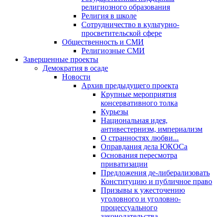
религиозного образования
Религия в школе
Сотрудничество в культурно-
просветительской сфере
Общественность и СМИ
Религиозные СМИ
Завершенные проекты
Демократия в осаде
Новости
Архив предыдущего проекта
Крупные мероприятия
консервативного толка
Курьезы
Национальная идея,
антивестернизм, империализм
О странностях любви...
Оправдания дела ЮКОСа
Основания пересмотра
приватизации
Предложения де-либерализовать
Конституцию и публичное право
Призывы к ужесточению
уголовного и уголовно-
процессуального
законодательства