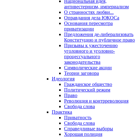
Национальная идея,
антивестернизм, империализм
О странностях любви...
Оправдания дела ЮКОСа
Основания пересмотра
приватизации
Предложения де-либерализовать
Конституцию и публичное право
Призывы к ужесточению
уголовного и уголовно-
процессуального
законодательства
Символические акции
Теории заговора
Идеология
Гражданское общество
Политический режим
Право
Революция и контрреволюция
Свобода слова
Практика
Приватность
Свобода слова
Справедливые выборы
Хорошая полиция