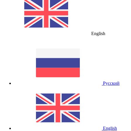
English
Русский
English