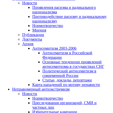
Новости
Проявления расизма и радикального
национализма
Противодействие расизму и радикальному
национализму
Нормотворчество
Мнения
Публикации
Документы
Архив
Антисемитизм 2003-2006
Антисемитизм в Российской
Федерации
Основные тенденции проявлений
антисемитизма в государствах СНГ
Политический антисемитизм в
современной России
Статьи, доклады, репортажи
Карта нападений по мотиву ненависти
Неправомерный антиэкстремизм
Новости
Нормотворчество
Преследования организаций, СМИ и
частных лиц
Избирательные кампании