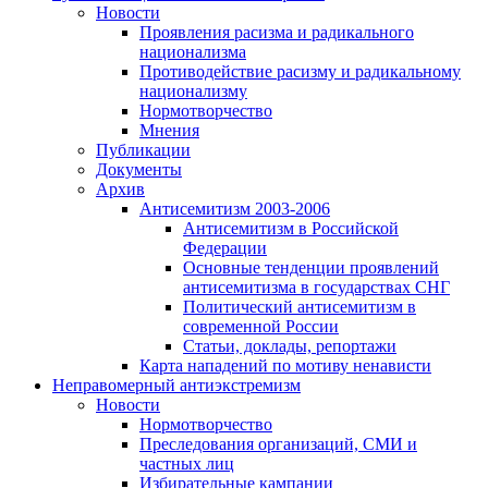
Новости
Проявления расизма и радикального
национализма
Противодействие расизму и радикальному
национализму
Нормотворчество
Мнения
Публикации
Документы
Архив
Антисемитизм 2003-2006
Антисемитизм в Российской
Федерации
Основные тенденции проявлений
антисемитизма в государствах СНГ
Политический антисемитизм в
современной России
Статьи, доклады, репортажи
Карта нападений по мотиву ненависти
Неправомерный антиэкстремизм
Новости
Нормотворчество
Преследования организаций, СМИ и
частных лиц
Избирательные кампании