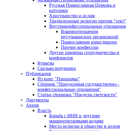
Русская Православная Церковь и
католики
Христианство и ислам
Традиционные религии против "сект"
Внутриконфессиональные отношения
Взаимоотношения
мусульманских организаций
Православные юрисдикции
Прочие конфессии
Другие примеры сотрудничества и
конфликтов
Курьезы
Сколько верующих
Публикации
Из книг "Панорамы"
Сборник "Преодолевая государственно -
конфессиональные отношения"
Статьи сборника "Пределы светскости"
Документы
Архив
Власть
Борьба с ИНН и другими
машиночитаемыми кодами
Место религии в обществе в целом