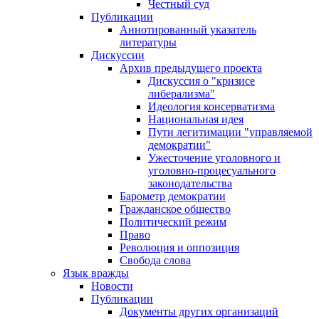
Честный суд
Публикации
Аннотированный указатель
литературы
Дискуссии
Архив предыдущего проекта
Дискуссия о "кризисе
либерализма"
Идеология консерватизма
Национальная идея
Пути легитимации "управляемой
демократии"
Ужесточение уголовного и
уголовно-процесуального
законодательства
Барометр демократии
Гражданское общество
Политический режим
Право
Революция и оппозиция
Свобода слова
Язык вражды
Новости
Публикации
Документы других организаций