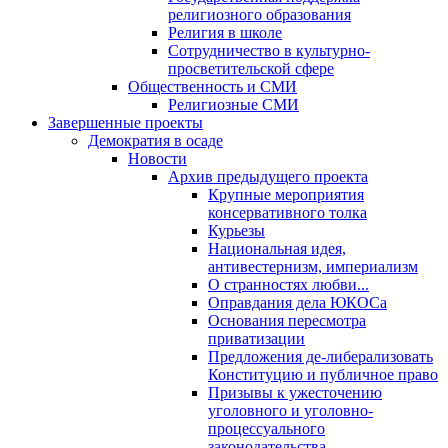
религиозного образования
Религия в школе
Сотрудничество в культурно-
просветительской сфере
Общественность и СМИ
Религиозные СМИ
Завершенные проекты
Демократия в осаде
Новости
Архив предыдущего проекта
Крупные мероприятия
консервативного толка
Курьезы
Национальная идея,
антивестернизм, империализм
О странностях любви...
Оправдания дела ЮКОСа
Основания пересмотра
приватизации
Предложения де-либерализовать
Конституцию и публичное право
Призывы к ужесточению
уголовного и уголовно-
процессуального
законодательства