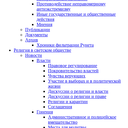
Противодействие неправомерному
антиэкстремизму
Иные государственные и общественные
действия
Мнения
Публикации
Документы
Архив
Хроники фильтрации Рунета
Религия в светском обществе
Новости
Власти
Правовое регулирование
Покровительство властей
Чувства верующих
Участие в выборах и в политической
жизни
Дискуссии о религии и власти
Дискуссии о религии и праве
Религии и карантин
Соглашения
Гонения
Административное и полицейское
вмешательство
Места для молитвы