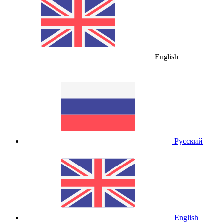
English
Русский
English