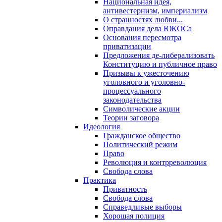
Национальная идея,
антивестернизм, империализм
О странностях любви...
Оправдания дела ЮКОСа
Основания пересмотра
приватизации
Предложения де-либерализовать
Конституцию и публичное право
Призывы к ужесточению
уголовного и уголовно-
процессуального
законодательства
Символические акции
Теории заговора
Идеология
Гражданское общество
Политический режим
Право
Революция и контрреволюция
Свобода слова
Практика
Приватность
Свобода слова
Справедливые выборы
Хорошая полиция