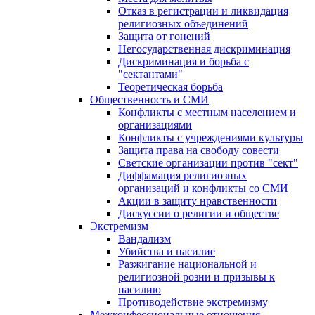
Отказ в регистрации и ликвидация
религиозных объединений
Защита от гонений
Негосударственная дискриминация
Дискриминация и борьба с
"сектантами"
Теоретическая борьба
Общественность и СМИ
Конфликты с местным населением и
организациями
Конфликты с учреждениями культуры
Защита права на свободу совести
Светские организации против "сект"
Диффамация религиозных
организаций и конфликты со СМИ
Акции в защиту нравственности
Дискуссии о религии и обществе
Экстремизм
Вандализм
Убийства и насилие
Разжигание национальной и
религиозной розни и призывы к
насилию
Противодействие экстремизму
Межконфессиональные отношения