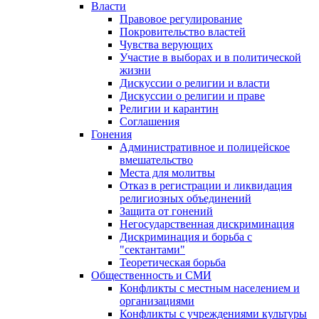
Власти
Правовое регулирование
Покровительство властей
Чувства верующих
Участие в выборах и в политической
жизни
Дискуссии о религии и власти
Дискуссии о религии и праве
Религии и карантин
Соглашения
Гонения
Административное и полицейское
вмешательство
Места для молитвы
Отказ в регистрации и ликвидация
религиозных объединений
Защита от гонений
Негосударственная дискриминация
Дискриминация и борьба с
"сектантами"
Теоретическая борьба
Общественность и СМИ
Конфликты с местным населением и
организациями
Конфликты с учреждениями культуры