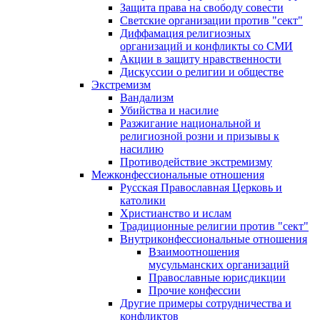
Защита права на свободу совести
Светские организации против "сект"
Диффамация религиозных
организаций и конфликты со СМИ
Акции в защиту нравственности
Дискуссии о религии и обществе
Экстремизм
Вандализм
Убийства и насилие
Разжигание национальной и
религиозной розни и призывы к
насилию
Противодействие экстремизму
Межконфессиональные отношения
Русская Православная Церковь и
католики
Христианство и ислам
Традиционные религии против "сект"
Внутриконфессиональные отношения
Взаимоотношения
мусульманских организаций
Православные юрисдикции
Прочие конфессии
Другие примеры сотрудничества и
конфликтов