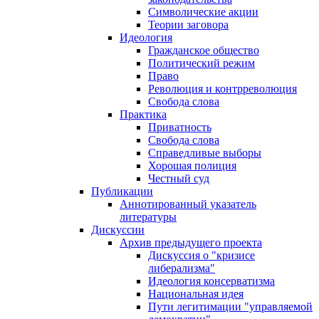
Символические акции
Теории заговора
Идеология
Гражданское общество
Политический режим
Право
Революция и контрреволюция
Свобода слова
Практика
Приватность
Свобода слова
Справедливые выборы
Хорошая полиция
Честный суд
Публикации
Аннотированный указатель
литературы
Дискуссии
Архив предыдущего проекта
Дискуссия о "кризисе
либерализма"
Идеология консерватизма
Национальная идея
Пути легитимации "управляемой