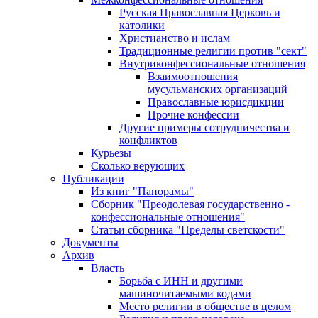
Русская Православная Церковь и
католики
Христианство и ислам
Традиционные религии против "сект"
Внутриконфессиональные отношения
Взаимоотношения
мусульманских организаций
Православные юрисдикции
Прочие конфессии
Другие примеры сотрудничества и
конфликтов
Курьезы
Сколько верующих
Публикации
Из книг "Панорамы"
Сборник "Преодолевая государственно -
конфессиональные отношения"
Статьи сборника "Пределы светскости"
Документы
Архив
Власть
Борьба с ИНН и другими
машиночитаемыми кодами
Место религии в обществе в целом