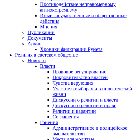
Противодействие неправомерному
антиэкстремизму
Иные государственные и общественные
действия
Мнения
Публикации
Документы
Архив
Хроники фильтрации Рунета
Религия в светском обществе
Новости
Власти
Правовое регулирование
Покровительство властей
Чувства верующих
Участие в выборах и в политической
жизни
Дискуссии о религии и власти
Дискуссии о религии и праве
Религии и карантин
Соглашения
Гонения
Административное и полицейское
вмешательство
Места для молитвы