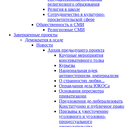
религиозного образования
Религия в школе
Сотрудничество в культурно-
просветительской сфере
Общественность и СМИ
Религиозные СМИ
Завершенные проекты
Демократия в осаде
Новости
Архив предыдущего проекта
Крупные мероприятия
консервативного толка
Курьезы
Национальная идея,
антивестернизм, империализм
О странностях любви...
Оправдания дела ЮКОСа
Основания пересмотра
приватизации
Предложения де-либерализовать
Конституцию и публичное право
Призывы к ужесточению
уголовного и уголовно-
процессуального
законодательства