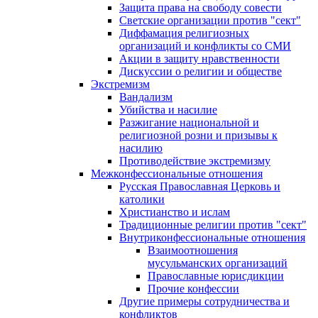
Защита права на свободу совести
Светские организации против "сект"
Диффамация религиозных
организаций и конфликты со СМИ
Акции в защиту нравственности
Дискуссии о религии и обществе
Экстремизм
Вандализм
Убийства и насилие
Разжигание национальной и
религиозной розни и призывы к
насилию
Противодействие экстремизму
Межконфессиональные отношения
Русская Православная Церковь и
католики
Христианство и ислам
Традиционные религии против "сект"
Внутриконфессиональные отношения
Взаимоотношения
мусульманских организаций
Православные юрисдикции
Прочие конфессии
Другие примеры сотрудничества и
конфликтов