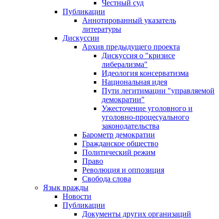
Честный суд
Публикации
Аннотированный указатель
литературы
Дискуссии
Архив предыдущего проекта
Дискуссия о "кризисе
либерализма"
Идеология консерватизма
Национальная идея
Пути легитимации "управляемой
демократии"
Ужесточение уголовного и
уголовно-процесуального
законодательства
Барометр демократии
Гражданское общество
Политический режим
Право
Революция и оппозиция
Свобода слова
Язык вражды
Новости
Публикации
Документы других организаций