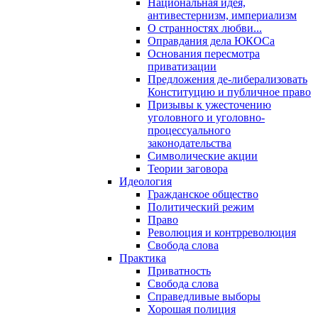
Национальная идея,
антивестернизм, империализм
О странностях любви...
Оправдания дела ЮКОСа
Основания пересмотра
приватизации
Предложения де-либерализовать
Конституцию и публичное право
Призывы к ужесточению
уголовного и уголовно-
процессуального
законодательства
Символические акции
Теории заговора
Идеология
Гражданское общество
Политический режим
Право
Революция и контрреволюция
Свобода слова
Практика
Приватность
Свобода слова
Справедливые выборы
Хорошая полиция