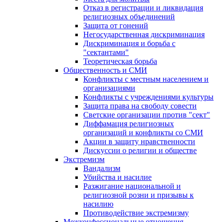
Отказ в регистрации и ликвидация
религиозных объединений
Защита от гонений
Негосударственная дискриминация
Дискриминация и борьба с
"сектантами"
Теоретическая борьба
Общественность и СМИ
Конфликты с местным населением и
организациями
Конфликты с учреждениями культуры
Защита права на свободу совести
Светские организации против "сект"
Диффамация религиозных
организаций и конфликты со СМИ
Акции в защиту нравственности
Дискуссии о религии и обществе
Экстремизм
Вандализм
Убийства и насилие
Разжигание национальной и
религиозной розни и призывы к
насилию
Противодействие экстремизму
Межконфессиональные отношения