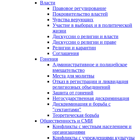
Власти
Правовое регулирование
Покровительство властей
Чувства верующих
Участие в выборах и в политической
жизни
Дискуссии о религии и власти
Дискуссии о религии и праве
Религии и карантин
Соглашения
Гонения
Административное и полицейское
вмешательство
Места для молитвы
Отказ в регистрации и ликвидация
религиозных объединений
Защита от гонений
Негосударственная дискриминация
Дискриминация и борьба с
"сектантами"
Теоретическая борьба
Общественность и СМИ
Конфликты с местным населением и
организациями
Конфликты с учреждениями культуры