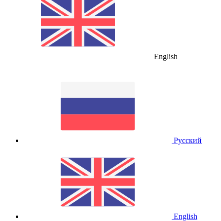
English
Русский
English