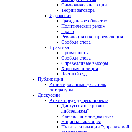
Символические акции
Теории заговора
Идеология
Гражданское общество
Политический режим
Право
Революция и контрреволюция
Свобода слова
Практика
Приватность
Свобода слова
Справедливые выборы
Хорошая полиция
Честный суд
Публикации
Аннотированный указатель
литературы
Дискуссии
Архив предыдущего проекта
Дискуссия о "кризисе
либерализма"
Идеология консерватизма
Национальная идея
Пути легитимации "управляемой