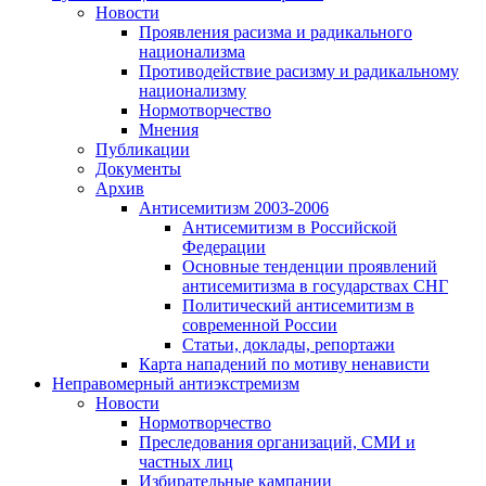
Новости
Проявления расизма и радикального
национализма
Противодействие расизму и радикальному
национализму
Нормотворчество
Мнения
Публикации
Документы
Архив
Антисемитизм 2003-2006
Антисемитизм в Российской
Федерации
Основные тенденции проявлений
антисемитизма в государствах СНГ
Политический антисемитизм в
современной России
Статьи, доклады, репортажи
Карта нападений по мотиву ненависти
Неправомерный антиэкстремизм
Новости
Нормотворчество
Преследования организаций, СМИ и
частных лиц
Избирательные кампании