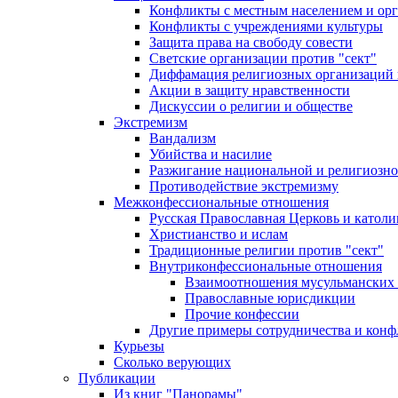
Конфликты с местным населением и ор
Конфликты с учреждениями культуры
Защита права на свободу совести
Светские организации против "сект"
Диффамация религиозных организаций
Акции в защиту нравственности
Дискуссии о религии и обществе
Экстремизм
Вандализм
Убийства и насилие
Разжигание национальной и религиозно
Противодействие экстремизму
Межконфессиональные отношения
Русская Православная Церковь и католи
Христианство и ислам
Традиционные религии против "сект"
Внутриконфессиональные отношения
Взаимоотношения мусульманских 
Православные юрисдикции
Прочие конфессии
Другие примеры сотрудничества и конф
Курьезы
Сколько верующих
Публикации
Из книг "Панорамы"