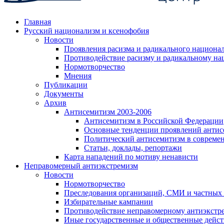
Главная
Русский национализм и ксенофобия
Новости
Проявления расизма и радикального национа
Противодействие расизму и радикальному на
Нормотворчество
Мнения
Публикации
Документы
Архив
Антисемитизм 2003-2006
Антисемитизм в Российской Федерации
Основные тенденции проявлений антис
Политический антисемитизм в совреме
Статьи, доклады, репортажи
Карта нападений по мотиву ненависти
Неправомерный антиэкстремизм
Новости
Нормотворчество
Преследования организаций, СМИ и частных
Избирательные кампании
Противодействие неправомерному антиэкстр
Иные государственные и общественные дейст