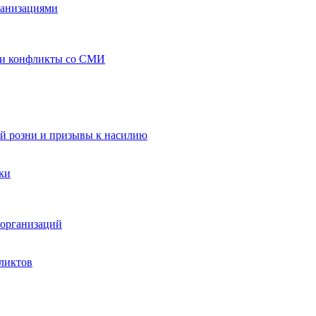
ганизациями
 и конфликты со СМИ
й розни и призывы к насилию
ки
организаций
ликтов