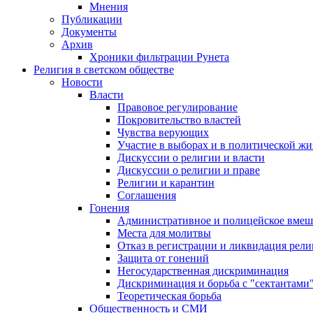
Мнения
Публикации
Документы
Архив
Хроники фильтрации Рунета
Религия в светском обществе
Новости
Власти
Правовое регулирование
Покровительство властей
Чувства верующих
Участие в выборах и в политической ж
Дискуссии о религии и власти
Дискуссии о религии и праве
Религии и карантин
Соглашения
Гонения
Административное и полицейское вмеш
Места для молитвы
Отказ в регистрации и ликвидация рел
Защита от гонений
Негосударственная дискриминация
Дискриминация и борьба с "сектантами
Теоретическая борьба
Общественность и СМИ