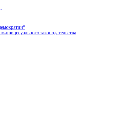
а"
демократии"
но-процесуального законодательства