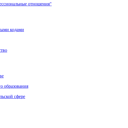
фессиональные отношения"
мыми кодами
ство
ве
го образования
льской сфере