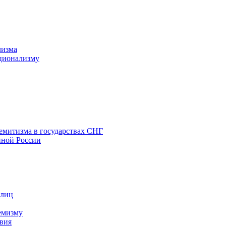
лизма
ционализму
емитизма в государствах СНГ
нной России
 лиц
емизму
вия