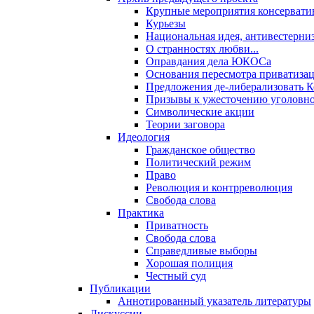
Крупные мероприятия консервати
Курьезы
Национальная идея, антивестерни
О странностях любви...
Оправдания дела ЮКОСа
Основания пересмотра приватиза
Предложения де-либерализовать 
Призывы к ужесточению уголовног
Символические акции
Теории заговора
Идеология
Гражданское общество
Политический режим
Право
Революция и контрреволюция
Свобода слова
Практика
Приватность
Свобода слова
Справедливые выборы
Хорошая полиция
Честный суд
Публикации
Аннотированный указатель литературы
Дискуссии