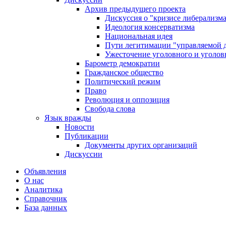
Архив предыдущего проекта
Дискуссия о "кризисе либерализм
Идеология консерватизма
Национальная идея
Пути легитимации "управляемой 
Ужесточение уголовного и уголов
Барометр демократии
Гражданское общество
Политический режим
Право
Революция и оппозиция
Свобода слова
Язык вражды
Новости
Публикации
Документы других организаций
Дискуссии
Объявления
О нас
Аналитика
Справочник
База данных