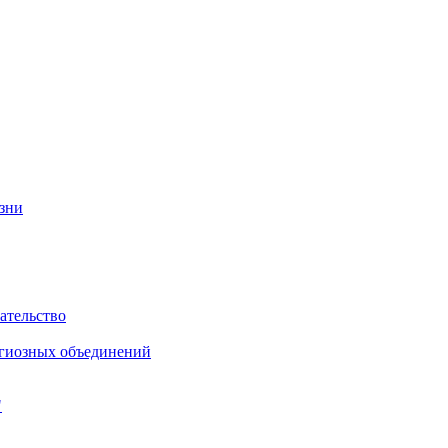
изни
ательство
игиозных объединений
"