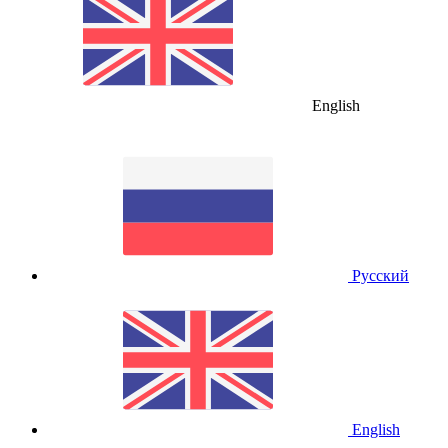
English
Русский
English