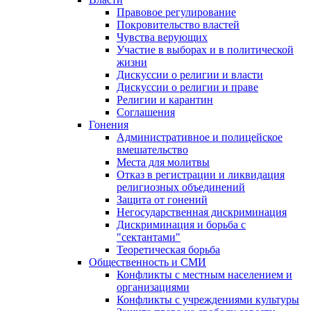
Правовое регулирование
Покровительство властей
Чувства верующих
Участие в выборах и в политической
жизни
Дискуссии о религии и власти
Дискуссии о религии и праве
Религии и карантин
Соглашения
Гонения
Административное и полицейское
вмешательство
Места для молитвы
Отказ в регистрации и ликвидация
религиозных объединений
Защита от гонений
Негосударственная дискриминация
Дискриминация и борьба с
"сектантами"
Теоретическая борьба
Общественность и СМИ
Конфликты с местным населением и
организациями
Конфликты с учреждениями культуры