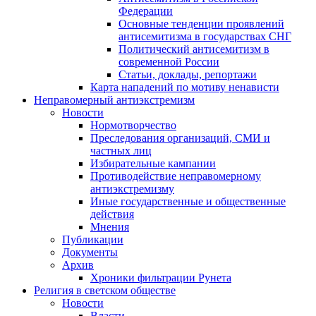
Федерации
Основные тенденции проявлений
антисемитизма в государствах СНГ
Политический антисемитизм в
современной России
Статьи, доклады, репортажи
Карта нападений по мотиву ненависти
Неправомерный антиэкстремизм
Новости
Нормотворчество
Преследования организаций, СМИ и
частных лиц
Избирательные кампании
Противодействие неправомерному
антиэкстремизму
Иные государственные и общественные
действия
Мнения
Публикации
Документы
Архив
Хроники фильтрации Рунета
Религия в светском обществе
Новости
Власти