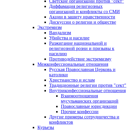
Светские организации против "сект"
Диффамация религиозных
организаций и конфликты со СМИ
Акции в защиту нравственности
Дискуссии о религии и обществе
Экстремизм
Вандализм
Убийства и насилие
Разжигание национальной и
религиозной розни и призывы к
насилию
Противодействие экстремизму
Межконфессиональные отношения
Русская Православная Церковь и
католики
Христианство и ислам
Традиционные религии против "сект"
Внутриконфессиональные отношения
Взаимоотношения
мусульманских организаций
Православные юрисдикции
Прочие конфессии
Другие примеры сотрудничества и
конфликтов
Курьезы