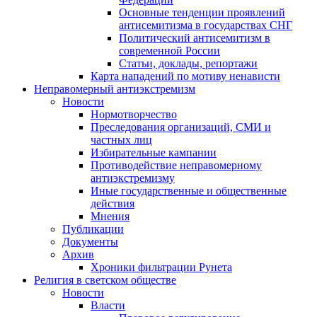
Основные тенденции проявлений
антисемитизма в государствах СНГ
Политический антисемитизм в
современной России
Статьи, доклады, репортажи
Карта нападений по мотиву ненависти
Неправомерный антиэкстремизм
Новости
Нормотворчество
Преследования организаций, СМИ и
частных лиц
Избирательные кампании
Противодействие неправомерному
антиэкстремизму
Иные государственные и общественные
действия
Мнения
Публикации
Документы
Архив
Хроники фильтрации Рунета
Религия в светском обществе
Новости
Власти