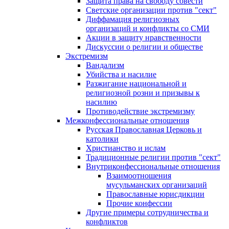
Защита права на свободу совести
Светские организации против "сект"
Диффамация религиозных
организаций и конфликты со СМИ
Акции в защиту нравственности
Дискуссии о религии и обществе
Экстремизм
Вандализм
Убийства и насилие
Разжигание национальной и
религиозной розни и призывы к
насилию
Противодействие экстремизму
Межконфессиональные отношения
Русская Православная Церковь и
католики
Христианство и ислам
Традиционные религии против "сект"
Внутриконфессиональные отношения
Взаимоотношения
мусульманских организаций
Православные юрисдикции
Прочие конфессии
Другие примеры сотрудничества и
конфликтов