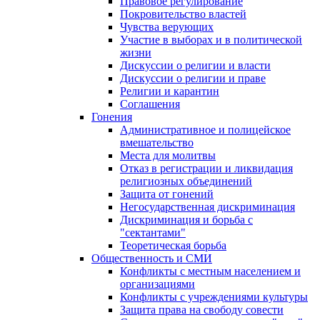
Правовое регулирование
Покровительство властей
Чувства верующих
Участие в выборах и в политической
жизни
Дискуссии о религии и власти
Дискуссии о религии и праве
Религии и карантин
Соглашения
Гонения
Административное и полицейское
вмешательство
Места для молитвы
Отказ в регистрации и ликвидация
религиозных объединений
Защита от гонений
Негосударственная дискриминация
Дискриминация и борьба с
"сектантами"
Теоретическая борьба
Общественность и СМИ
Конфликты с местным населением и
организациями
Конфликты с учреждениями культуры
Защита права на свободу совести