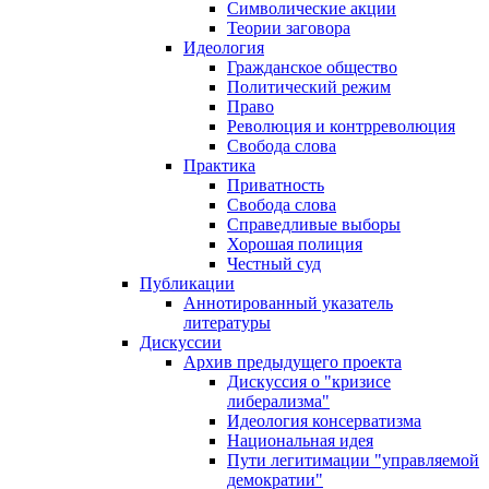
Символические акции
Теории заговора
Идеология
Гражданское общество
Политический режим
Право
Революция и контрреволюция
Свобода слова
Практика
Приватность
Свобода слова
Справедливые выборы
Хорошая полиция
Честный суд
Публикации
Аннотированный указатель
литературы
Дискуссии
Архив предыдущего проекта
Дискуссия о "кризисе
либерализма"
Идеология консерватизма
Национальная идея
Пути легитимации "управляемой
демократии"