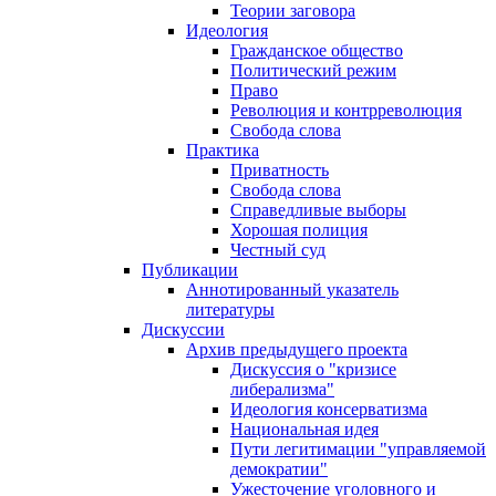
Теории заговора
Идеология
Гражданское общество
Политический режим
Право
Революция и контрреволюция
Свобода слова
Практика
Приватность
Свобода слова
Справедливые выборы
Хорошая полиция
Честный суд
Публикации
Аннотированный указатель
литературы
Дискуссии
Архив предыдущего проекта
Дискуссия о "кризисе
либерализма"
Идеология консерватизма
Национальная идея
Пути легитимации "управляемой
демократии"
Ужесточение уголовного и