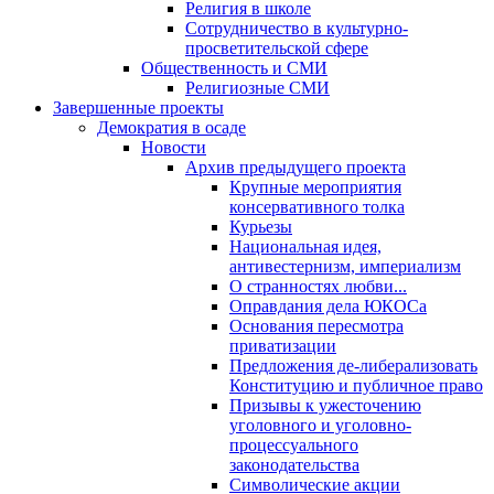
Религия в школе
Сотрудничество в культурно-
просветительской сфере
Общественность и СМИ
Религиозные СМИ
Завершенные проекты
Демократия в осаде
Новости
Архив предыдущего проекта
Крупные мероприятия
консервативного толка
Курьезы
Национальная идея,
антивестернизм, империализм
О странностях любви...
Оправдания дела ЮКОСа
Основания пересмотра
приватизации
Предложения де-либерализовать
Конституцию и публичное право
Призывы к ужесточению
уголовного и уголовно-
процессуального
законодательства
Символические акции