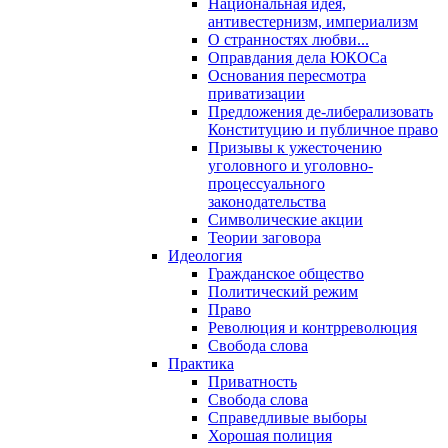
Национальная идея,
антивестернизм, империализм
О странностях любви...
Оправдания дела ЮКОСа
Основания пересмотра
приватизации
Предложения де-либерализовать
Конституцию и публичное право
Призывы к ужесточению
уголовного и уголовно-
процессуального
законодательства
Символические акции
Теории заговора
Идеология
Гражданское общество
Политический режим
Право
Революция и контрреволюция
Свобода слова
Практика
Приватность
Свобода слова
Справедливые выборы
Хорошая полиция