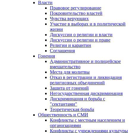
Власти
Правовое регулирование
Покровительство властей
Чувства верующих
Участие в выборах и в политической
жизни
Дискуссии о религии и власти
Дискуссии о религии и праве
Религии и карантин
Соглашения
Гонения
Административное и полицейское
вмешательство
Места для молитвы
Отказ в регистрации и ликвидация
религиозных объединений
Защита от гонений
Негосударственная дискриминация
Дискриминация и борьба с
"сектантами"
Теоретическая борьба
Общественность и СМИ
Конфликты с местным населением и
организациями
Конфликты с учреждениями культуры