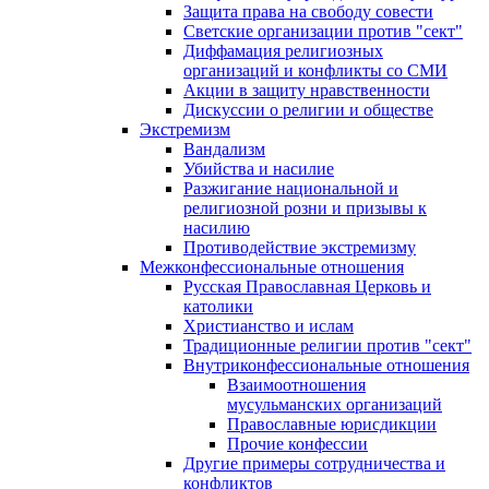
Защита права на свободу совести
Светские организации против "сект"
Диффамация религиозных
организаций и конфликты со СМИ
Акции в защиту нравственности
Дискуссии о религии и обществе
Экстремизм
Вандализм
Убийства и насилие
Разжигание национальной и
религиозной розни и призывы к
насилию
Противодействие экстремизму
Межконфессиональные отношения
Русская Православная Церковь и
католики
Христианство и ислам
Традиционные религии против "сект"
Внутриконфессиональные отношения
Взаимоотношения
мусульманских организаций
Православные юрисдикции
Прочие конфессии
Другие примеры сотрудничества и
конфликтов