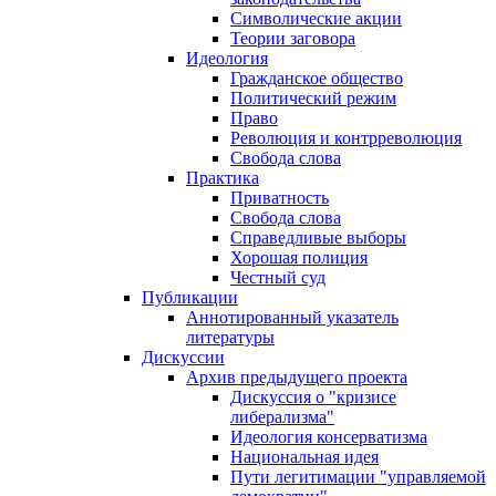
Символические акции
Теории заговора
Идеология
Гражданское общество
Политический режим
Право
Революция и контрреволюция
Свобода слова
Практика
Приватность
Свобода слова
Справедливые выборы
Хорошая полиция
Честный суд
Публикации
Аннотированный указатель
литературы
Дискуссии
Архив предыдущего проекта
Дискуссия о "кризисе
либерализма"
Идеология консерватизма
Национальная идея
Пути легитимации "управляемой