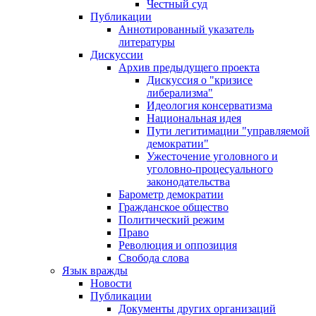
Честный суд
Публикации
Аннотированный указатель
литературы
Дискуссии
Архив предыдущего проекта
Дискуссия о "кризисе
либерализма"
Идеология консерватизма
Национальная идея
Пути легитимации "управляемой
демократии"
Ужесточение уголовного и
уголовно-процесуального
законодательства
Барометр демократии
Гражданское общество
Политический режим
Право
Революция и оппозиция
Свобода слова
Язык вражды
Новости
Публикации
Документы других организаций