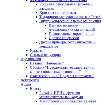
Русская Православная Церковь и
католики
Христианство и ислам
Традиционные религии против "сект"
Внутриконфессиональные отношения
Взаимоотношения
мусульманских организаций
Православные юрисдикции
Прочие конфессии
Другие примеры сотрудничества и
конфликтов
Курьезы
Сколько верующих
Публикации
Из книг "Панорамы"
Сборник "Преодолевая государственно -
конфессиональные отношения"
Статьи сборника "Пределы светскости"
Документы
Архив
Власть
Борьба с ИНН и другими
машиночитаемыми кодами
Место религии в обществе в целом