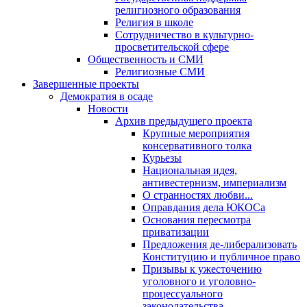
религиозного образования
Религия в школе
Сотрудничество в культурно-
просветительской сфере
Общественность и СМИ
Религиозные СМИ
Завершенные проекты
Демократия в осаде
Новости
Архив предыдущего проекта
Крупные мероприятия
консервативного толка
Курьезы
Национальная идея,
антивестернизм, империализм
О странностях любви...
Оправдания дела ЮКОСа
Основания пересмотра
приватизации
Предложения де-либерализовать
Конституцию и публичное право
Призывы к ужесточению
уголовного и уголовно-
процессуального
законодательства