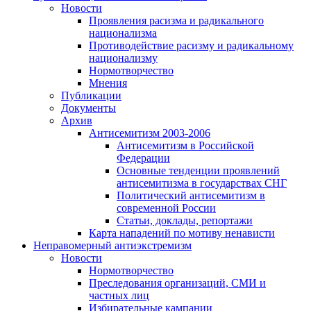
Новости
Проявления расизма и радикального
национализма
Противодействие расизму и радикальному
национализму
Нормотворчество
Мнения
Публикации
Документы
Архив
Антисемитизм 2003-2006
Антисемитизм в Российской
Федерации
Основные тенденции проявлений
антисемитизма в государствах СНГ
Политический антисемитизм в
современной России
Статьи, доклады, репортажи
Карта нападений по мотиву ненависти
Неправомерный антиэкстремизм
Новости
Нормотворчество
Преследования организаций, СМИ и
частных лиц
Избирательные кампании