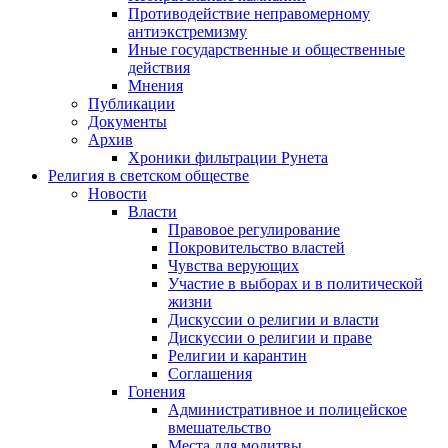
Противодействие неправомерному
антиэкстремизму
Иные государственные и общественные
действия
Мнения
Публикации
Документы
Архив
Хроники фильтрации Рунета
Религия в светском обществе
Новости
Власти
Правовое регулирование
Покровительство властей
Чувства верующих
Участие в выборах и в политической
жизни
Дискуссии о религии и власти
Дискуссии о религии и праве
Религии и карантин
Соглашения
Гонения
Административное и полицейское
вмешательство
Места для молитвы