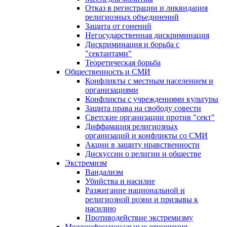
Отказ в регистрации и ликвидация
религиозных объединений
Защита от гонений
Негосударственная дискриминация
Дискриминация и борьба с
"сектантами"
Теоретическая борьба
Общественность и СМИ
Конфликты с местным населением и
организациями
Конфликты с учреждениями культуры
Защита права на свободу совести
Светские организации против "сект"
Диффамация религиозных
организаций и конфликты со СМИ
Акции в защиту нравственности
Дискуссии о религии и обществе
Экстремизм
Вандализм
Убийства и насилие
Разжигание национальной и
религиозной розни и призывы к
насилию
Противодействие экстремизму
Межконфессиональные отношения