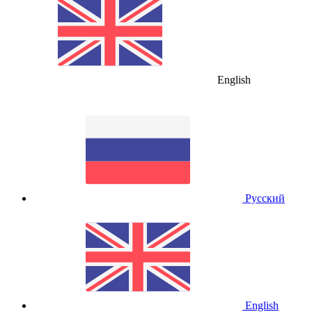
English
Русский
English