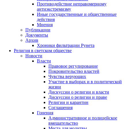
Противодействие неправомерному
антиэкстремизму
Иные государственные и общественные
действия
Мнения
Публикации
Документы
Архив
Хроники фильтрации Рунета
Религия в светском обществе
Новости
Власти
Правовое регулирование
Покровительство властей
Чувства верующих
Участие в выборах и в политической
жизни
Дискуссии о религии и власти
Дискуссии о религии и праве
Религии и карантин
Соглашения
Гонения
Административное и полицейское
вмешательство
Места для молитвы