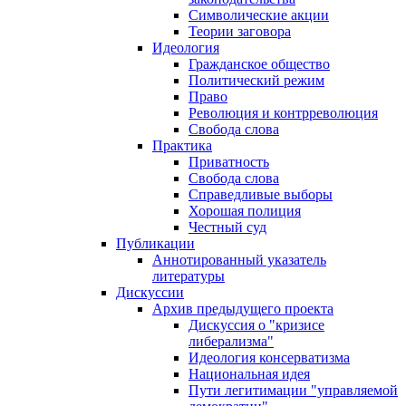
Символические акции
Теории заговора
Идеология
Гражданское общество
Политический режим
Право
Революция и контрреволюция
Свобода слова
Практика
Приватность
Свобода слова
Справедливые выборы
Хорошая полиция
Честный суд
Публикации
Аннотированный указатель
литературы
Дискуссии
Архив предыдущего проекта
Дискуссия о "кризисе
либерализма"
Идеология консерватизма
Национальная идея
Пути легитимации "управляемой