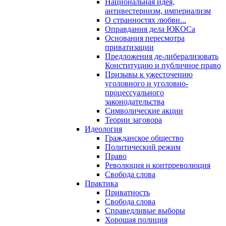
Национальная идея,
антивестернизм, империализм
О странностях любви...
Оправдания дела ЮКОСа
Основания пересмотра
приватизации
Предложения де-либерализовать
Конституцию и публичное право
Призывы к ужесточению
уголовного и уголовно-
процессуального
законодательства
Символические акции
Теории заговора
Идеология
Гражданское общество
Политический режим
Право
Революция и контрреволюция
Свобода слова
Практика
Приватность
Свобода слова
Справедливые выборы
Хорошая полиция