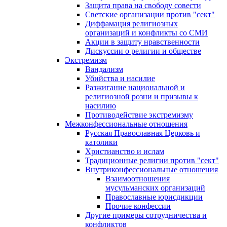
Защита права на свободу совести
Светские организации против "сект"
Диффамация религиозных
организаций и конфликты со СМИ
Акции в защиту нравственности
Дискуссии о религии и обществе
Экстремизм
Вандализм
Убийства и насилие
Разжигание национальной и
религиозной розни и призывы к
насилию
Противодействие экстремизму
Межконфессиональные отношения
Русская Православная Церковь и
католики
Христианство и ислам
Традиционные религии против "сект"
Внутриконфессиональные отношения
Взаимоотношения
мусульманских организаций
Православные юрисдикции
Прочие конфессии
Другие примеры сотрудничества и
конфликтов