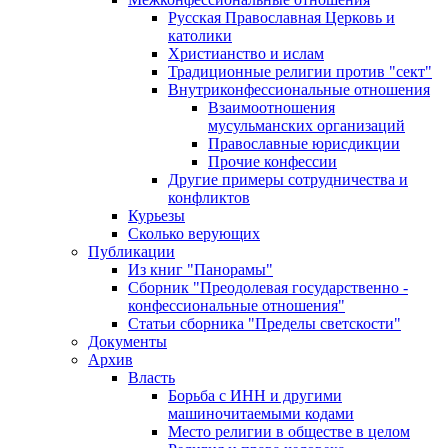
Русская Православная Церковь и
католики
Христианство и ислам
Традиционные религии против "сект"
Внутриконфессиональные отношения
Взаимоотношения
мусульманских организаций
Православные юрисдикции
Прочие конфессии
Другие примеры сотрудничества и
конфликтов
Курьезы
Сколько верующих
Публикации
Из книг "Панорамы"
Сборник "Преодолевая государственно -
конфессиональные отношения"
Статьи сборника "Пределы светскости"
Документы
Архив
Власть
Борьба с ИНН и другими
машиночитаемыми кодами
Место религии в обществе в целом