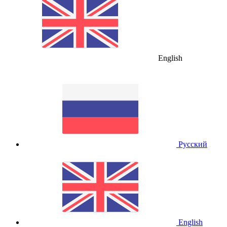
English
Русский
English