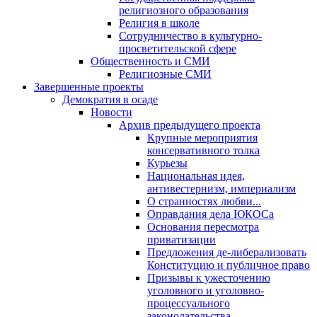
религиозного образования
Религия в школе
Сотрудничество в культурно-
просветительской сфере
Общественность и СМИ
Религиозные СМИ
Завершенные проекты
Демократия в осаде
Новости
Архив предыдущего проекта
Крупные мероприятия
консервативного толка
Курьезы
Национальная идея,
антивестернизм, империализм
О странностях любви...
Оправдания дела ЮКОСа
Основания пересмотра
приватизации
Предложения де-либерализовать
Конституцию и публичное право
Призывы к ужесточению
уголовного и уголовно-
процессуального
законодательства