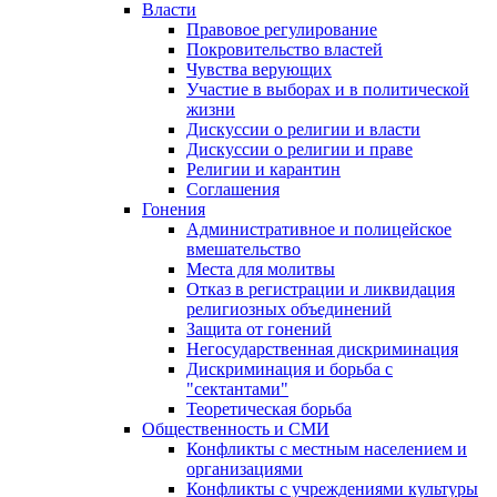
Власти
Правовое регулирование
Покровительство властей
Чувства верующих
Участие в выборах и в политической
жизни
Дискуссии о религии и власти
Дискуссии о религии и праве
Религии и карантин
Соглашения
Гонения
Административное и полицейское
вмешательство
Места для молитвы
Отказ в регистрации и ликвидация
религиозных объединений
Защита от гонений
Негосударственная дискриминация
Дискриминация и борьба с
"сектантами"
Теоретическая борьба
Общественность и СМИ
Конфликты с местным населением и
организациями
Конфликты с учреждениями культуры