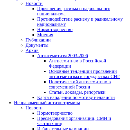
Новости
Проявления расизма и радикального
национализма
Противодействие расизму и радикальному
национализму
Нормотворчество
Мнения
Публикации
Документы
Архив
Антисемитизм 2003-2006
Антисемитизм в Российской
Федерации
Основные тенденции проявлений
антисемитизма в государствах СНГ
Политический антисемитизм в
современной России
Статьи, доклады, репортажи
Карта нападений по мотиву ненависти
Неправомерный антиэкстремизм
Новости
Нормотворчество
Преследования организаций, СМИ и
частных лиц
Избирательные кампании