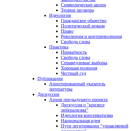
Символические акции
Теории заговора
Идеология
Гражданское общество
Политический режим
Право
Революция и контрреволюция
Свобода слова
Практика
Приватность
Свобода слова
Справедливые выборы
Хорошая полиция
Честный суд
Публикации
Аннотированный указатель
литературы
Дискуссии
Архив предыдущего проекта
Дискуссия о "кризисе
либерализма"
Идеология консерватизма
Национальная идея
Пути легитимации "управляемой