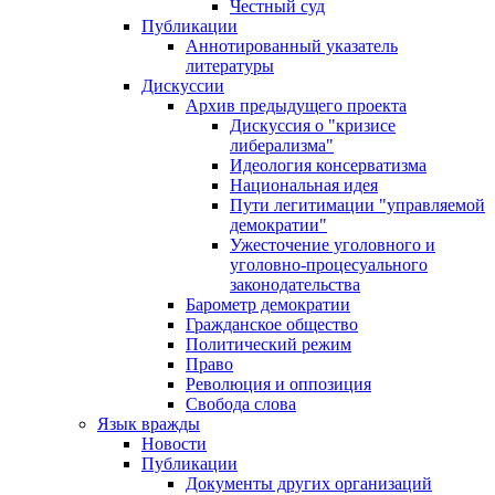
Честный суд
Публикации
Аннотированный указатель
литературы
Дискуссии
Архив предыдущего проекта
Дискуссия о "кризисе
либерализма"
Идеология консерватизма
Национальная идея
Пути легитимации "управляемой
демократии"
Ужесточение уголовного и
уголовно-процесуального
законодательства
Барометр демократии
Гражданское общество
Политический режим
Право
Революция и оппозиция
Свобода слова
Язык вражды
Новости
Публикации
Документы других организаций