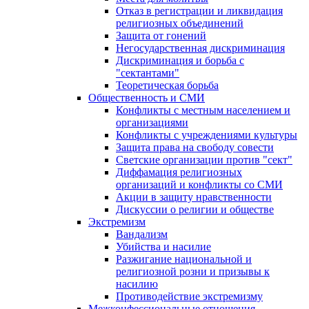
Отказ в регистрации и ликвидация
религиозных объединений
Защита от гонений
Негосударственная дискриминация
Дискриминация и борьба с
"сектантами"
Теоретическая борьба
Общественность и СМИ
Конфликты с местным населением и
организациями
Конфликты с учреждениями культуры
Защита права на свободу совести
Светские организации против "сект"
Диффамация религиозных
организаций и конфликты со СМИ
Акции в защиту нравственности
Дискуссии о религии и обществе
Экстремизм
Вандализм
Убийства и насилие
Разжигание национальной и
религиозной розни и призывы к
насилию
Противодействие экстремизму
Межконфессиональные отношения