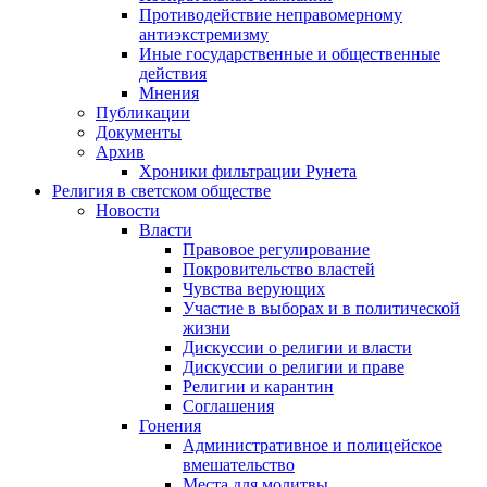
Противодействие неправомерному
антиэкстремизму
Иные государственные и общественные
действия
Мнения
Публикации
Документы
Архив
Хроники фильтрации Рунета
Религия в светском обществе
Новости
Власти
Правовое регулирование
Покровительство властей
Чувства верующих
Участие в выборах и в политической
жизни
Дискуссии о религии и власти
Дискуссии о религии и праве
Религии и карантин
Соглашения
Гонения
Административное и полицейское
вмешательство
Места для молитвы