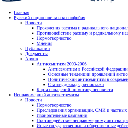
Главная
Русский национализм и ксенофобия
Новости
Проявления расизма и радикального национа
Противодействие расизму и радикальному на
Нормотворчество
Мнения
Публикации
Документы
Архив
Антисемитизм 2003-2006
Антисемитизм в Российской Федерации
Основные тенденции проявлений антис
Политический антисемитизм в совреме
Статьи, доклады, репортажи
Карта нападений по мотиву ненависти
Неправомерный антиэкстремизм
Новости
Нормотворчество
Преследования организаций, СМИ и частных
Избирательные кампании
Противодействие неправомерному антиэкстр
Иные государственные и общественные дейст