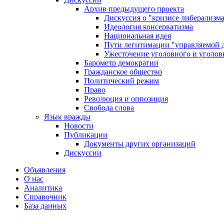
Архив предыдущего проекта
Дискуссия о "кризисе либерализм
Идеология консерватизма
Национальная идея
Пути легитимации "управляемой 
Ужесточение уголовного и уголов
Барометр демократии
Гражданское общество
Политический режим
Право
Революция и оппозиция
Свобода слова
Язык вражды
Новости
Публикации
Документы других организаций
Дискуссии
Объявления
О нас
Аналитика
Справочник
База данных