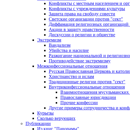
Конфликты с местным населением и ор
Конфликты с учреждениями культуры
Защита права на свободу совести
Светские организации против "сект"
Диффамация религиозных организаций
Акции в защиту нравственности
Дискуссии о религии и обществе
Экстремизм
Вандализм
Убийства и насилие
Разжигание национальной и религиозно
Противодействие экстремизму
Межконфессиональные отношения
Русская Православная Церковь и католи
Христианство и ислам
Традиционные религии против "сект"
Внутриконфессиональные отношения
Взаимоотношения мусульманских 
Православные юрисдикции
Прочие конфессии
Другие примеры сотрудничества и конф
Курьезы
Сколько верующих
Публикации
Из книг "Панорамы"