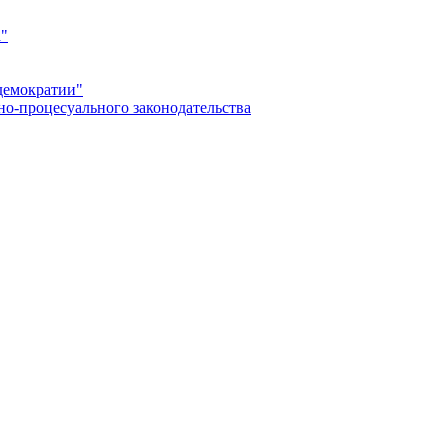
а"
демократии"
но-процесуального законодательства