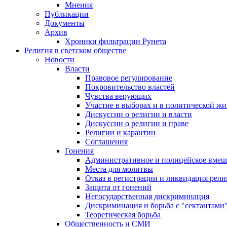
Мнения
Публикации
Документы
Архив
Хроники фильтрации Рунета
Религия в светском обществе
Новости
Власти
Правовое регулирование
Покровительство властей
Чувства верующих
Участие в выборах и в политической ж
Дискуссии о религии и власти
Дискуссии о религии и праве
Религии и карантин
Соглашения
Гонения
Административное и полицейское вмеш
Места для молитвы
Отказ в регистрации и ликвидация рел
Защита от гонений
Негосударственная дискриминация
Дискриминация и борьба с "сектантами
Теоретическая борьба
Общественность и СМИ