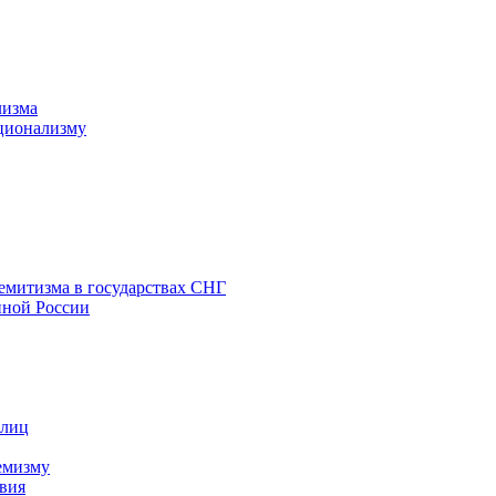
лизма
ционализму
емитизма в государствах СНГ
нной России
 лиц
емизму
вия