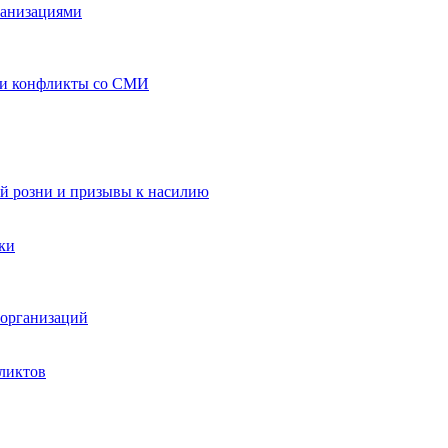
ганизациями
 и конфликты со СМИ
й розни и призывы к насилию
ки
организаций
ликтов