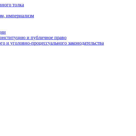
вного толка
зм, империализм
ции
Конституцию и публичное право
о и уголовно-процессуального законодательства