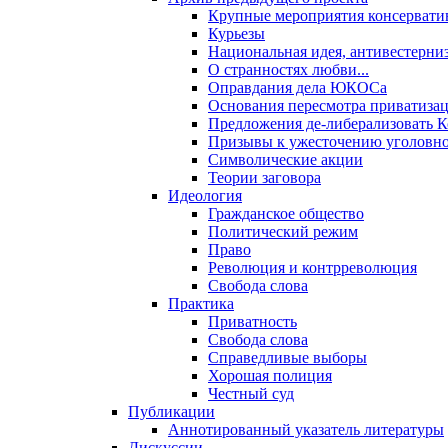
Крупные мероприятия консервати
Курьезы
Национальная идея, антивестерни
О странностях любви...
Оправдания дела ЮКОСа
Основания пересмотра приватиза
Предложения де-либерализовать 
Призывы к ужесточению уголовног
Символические акции
Теории заговора
Идеология
Гражданское общество
Политический режим
Право
Революция и контрреволюция
Свобода слова
Практика
Приватность
Свобода слова
Справедливые выборы
Хорошая полиция
Честный суд
Публикации
Аннотированный указатель литературы
Дискуссии