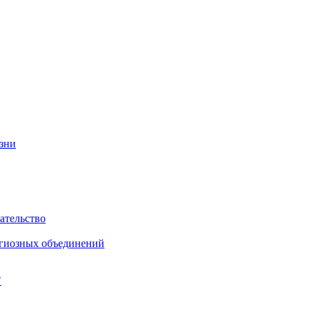
изни
ательство
игиозных объединений
"