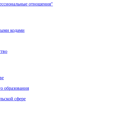
фессиональные отношения"
мыми кодами
ство
ве
го образования
льской сфере