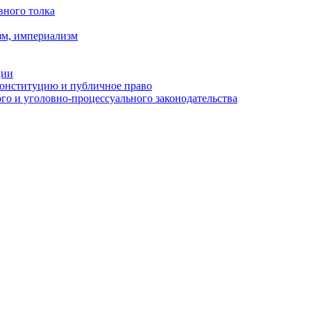
вного толка
зм, империализм
ции
Конституцию и публичное право
о и уголовно-процессуального законодательства