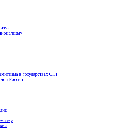
лизма
ционализму
емитизма в государствах СНГ
нной России
 лиц
емизму
вия