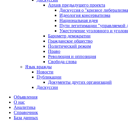
Архив предыдущего проекта
Дискуссия о "кризисе либерализм
Идеология консерватизма
Национальная идея
Пути легитимации "управляемой 
Ужесточение уголовного и уголов
Барометр демократии
Гражданское общество
Политический режим
Право
Революция и оппозиция
Свобода слова
Язык вражды
Новости
Публикации
Документы других организаций
Дискуссии
Объявления
О нас
Аналитика
Справочник
База данных