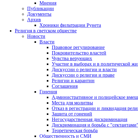
Мнения
Публикации
Документы
Архив
Хроники фильтрации Рунета
Религия в светском обществе
Новости
Власти
Правовое регулирование
Покровительство властей
Чувства верующих
Участие в выборах и в политической ж
Дискуссии о религии и власти
Дискуссии о религии и праве
Религии и карантин
Соглашения
Гонения
Административное и полицейское вмеш
Места для молитвы
Отказ в регистрации и ликвидация рел
Защита от гонений
Негосударственная дискриминация
Дискриминация и борьба с "сектантами
Теоретическая борьба
Общественность и СМИ