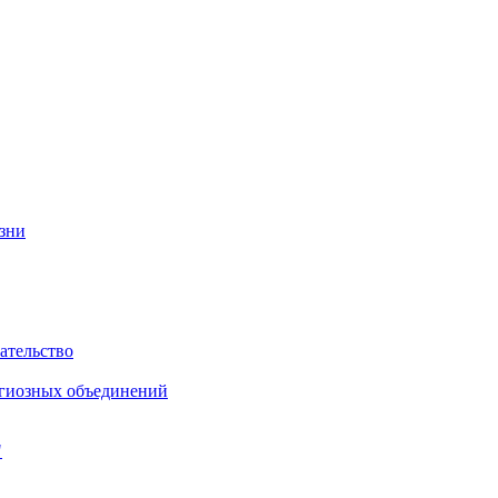
изни
ательство
игиозных объединений
"