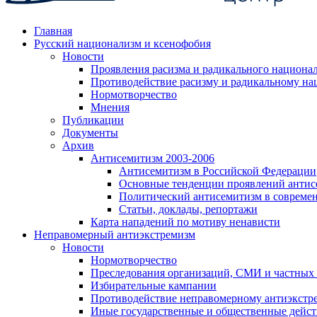
Главная
Русский национализм и ксенофобия
Новости
Проявления расизма и радикального национа
Противодействие расизму и радикальному на
Нормотворчество
Мнения
Публикации
Документы
Архив
Антисемитизм 2003-2006
Антисемитизм в Российской Федерации
Основные тенденции проявлений антис
Политический антисемитизм в совреме
Статьи, доклады, репортажи
Карта нападений по мотиву ненависти
Неправомерный антиэкстремизм
Новости
Нормотворчество
Преследования организаций, СМИ и частных
Избирательные кампании
Противодействие неправомерному антиэкстр
Иные государственные и общественные дейст