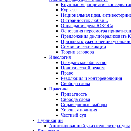
Крупные мероприятия консервати
Курьезы
Национальная идея, антивестерни
О странностях любви...
Оправдания дела ЮКОСа
Основания пересмотра приватиза
Предложения де-либерализовать 
Призывы к ужесточению уголовног
Символические акции
Теории заговора
Идеология
Гражданское общество
Политический режим
Право
Революция и контрреволюция
Свобода слова
Практика
Приватность
Свобода слова
Справедливые выборы
Хорошая полиция
Честный суд
Публикации
Аннотированный указатель литературы
Дискуссии