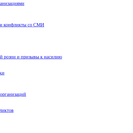
ганизациями
 и конфликты со СМИ
й розни и призывы к насилию
ки
организаций
ликтов