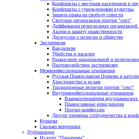
Конфликты с местным населением и ор
Конфликты с учреждениями культуры
Защита права на свободу совести
Светские организации против "сект"
Диффамация религиозных организаций
Акции в защиту нравственности
Дискуссии о религии и обществе
Экстремизм
Вандализм
Убийства и насилие
Разжигание национальной и религиозно
Противодействие экстремизму
Межконфессиональные отношения
Русская Православная Церковь и католи
Христианство и ислам
Традиционные религии против "сект"
Внутриконфессиональные отношения
Взаимоотношения мусульманских 
Православные юрисдикции
Прочие конфессии
Другие примеры сотрудничества и конф
Курьезы
Сколько верующих
Публикации
Из книг "Панорамы"