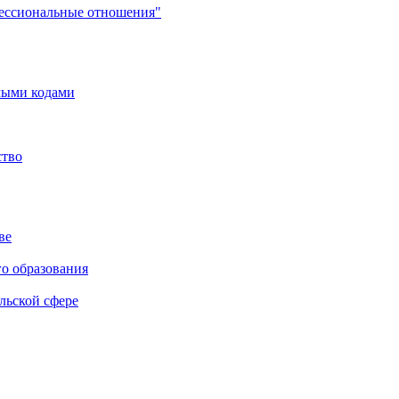
фессиональные отношения"
мыми кодами
ство
ве
го образования
льской сфере