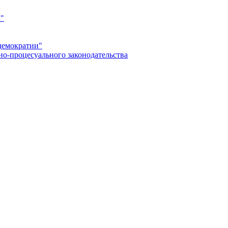
а"
демократии"
но-процесуального законодательства