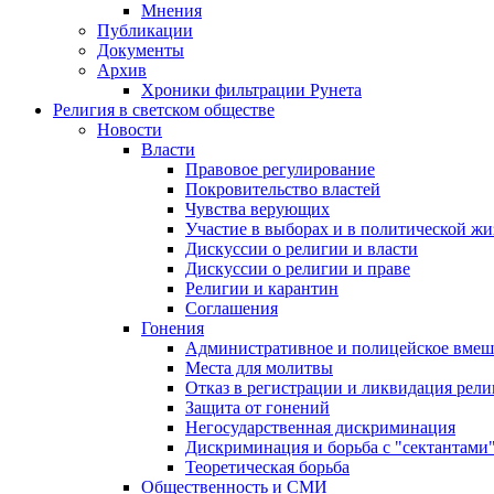
Мнения
Публикации
Документы
Архив
Хроники фильтрации Рунета
Религия в светском обществе
Новости
Власти
Правовое регулирование
Покровительство властей
Чувства верующих
Участие в выборах и в политической ж
Дискуссии о религии и власти
Дискуссии о религии и праве
Религии и карантин
Соглашения
Гонения
Административное и полицейское вмеш
Места для молитвы
Отказ в регистрации и ликвидация рел
Защита от гонений
Негосударственная дискриминация
Дискриминация и борьба с "сектантами
Теоретическая борьба
Общественность и СМИ