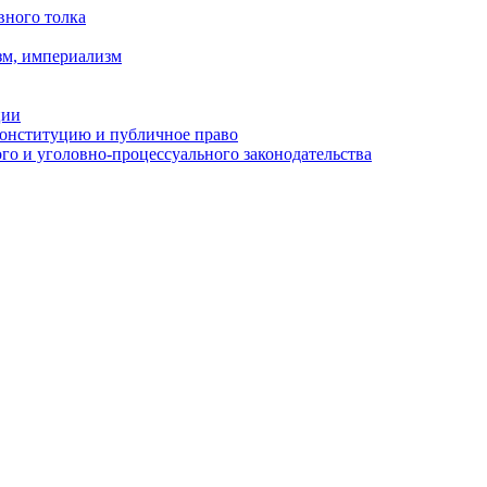
вного толка
зм, империализм
ции
Конституцию и публичное право
о и уголовно-процессуального законодательства