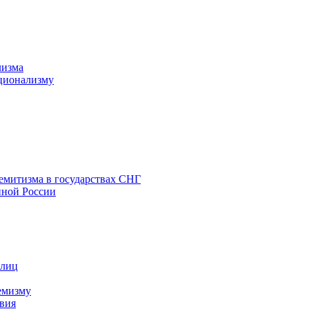
лизма
ционализму
емитизма в государствах СНГ
нной России
 лиц
емизму
вия