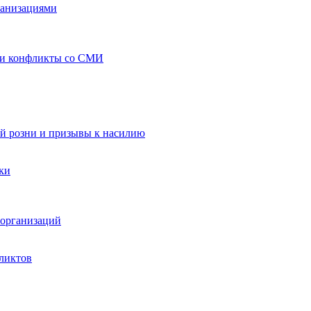
ганизациями
 и конфликты со СМИ
й розни и призывы к насилию
ки
организаций
ликтов