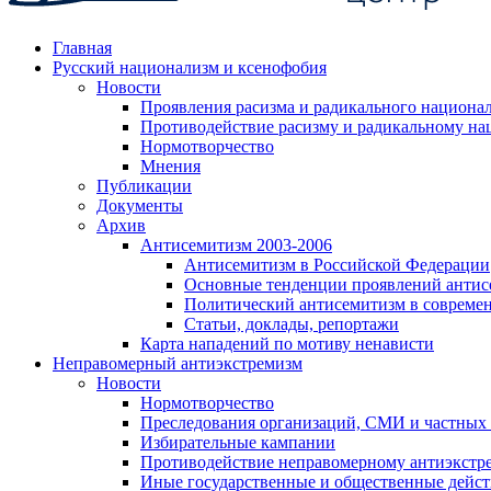
Главная
Русский национализм и ксенофобия
Новости
Проявления расизма и радикального национа
Противодействие расизму и радикальному на
Нормотворчество
Мнения
Публикации
Документы
Архив
Антисемитизм 2003-2006
Антисемитизм в Российской Федерации
Основные тенденции проявлений антис
Политический антисемитизм в совреме
Статьи, доклады, репортажи
Карта нападений по мотиву ненависти
Неправомерный антиэкстремизм
Новости
Нормотворчество
Преследования организаций, СМИ и частных
Избирательные кампании
Противодействие неправомерному антиэкстр
Иные государственные и общественные дейст