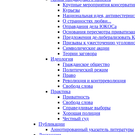
Крупные мероприятия консервати
Курьезы
Национальная идея, антивестерни
О странностях любви...
Оправдания дела ЮКОСа
Основания пересмотра приватиза
Предложения де-либерализовать 
Призывы к ужесточению уголовног
Символические акции
Теории заговора
Идеология
Гражданское общество
Политический режим
Право
Революция и контрреволюция
Свобода слова
Практика
Приватность
Свобода слова
Справедливые выборы
Хорошая полиция
Честный суд
Публикации
Аннотированный указатель литературы
Дискуссии