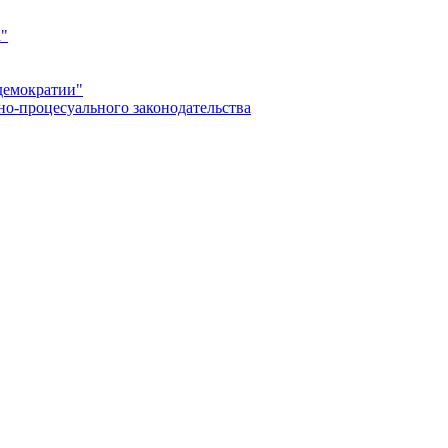
а"
демократии"
но-процесуального законодательства