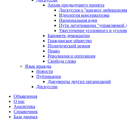
Архив предыдущего проекта
Дискуссия о "кризисе либерализм
Идеология консерватизма
Национальная идея
Пути легитимации "управляемой 
Ужесточение уголовного и уголов
Барометр демократии
Гражданское общество
Политический режим
Право
Революция и оппозиция
Свобода слова
Язык вражды
Новости
Публикации
Документы других организаций
Дискуссии
Объявления
О нас
Аналитика
Справочник
База данных