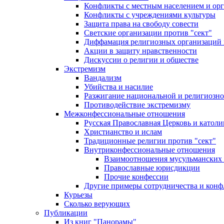
Конфликты с местным населением и ор
Конфликты с учреждениями культуры
Защита права на свободу совести
Светские организации против "сект"
Диффамация религиозных организаций
Акции в защиту нравственности
Дискуссии о религии и обществе
Экстремизм
Вандализм
Убийства и насилие
Разжигание национальной и религиозно
Противодействие экстремизму
Межконфессиональные отношения
Русская Православная Церковь и католи
Христианство и ислам
Традиционные религии против "сект"
Внутриконфессиональные отношения
Взаимоотношения мусульманских 
Православные юрисдикции
Прочие конфессии
Другие примеры сотрудничества и конф
Курьезы
Сколько верующих
Публикации
Из книг "Панорамы"