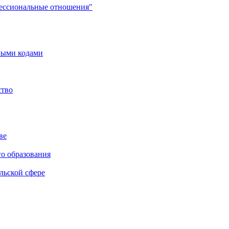
фессиональные отношения"
мыми кодами
ство
ве
го образования
льской сфере