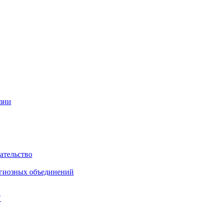
изни
ательство
игиозных объединений
"