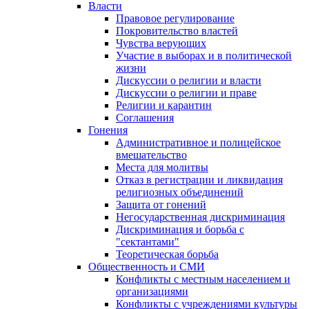
Власти
Правовое регулирование
Покровительство властей
Чувства верующих
Участие в выборах и в политической
жизни
Дискуссии о религии и власти
Дискуссии о религии и праве
Религии и карантин
Соглашения
Гонения
Административное и полицейское
вмешательство
Места для молитвы
Отказ в регистрации и ликвидация
религиозных объединений
Защита от гонений
Негосударственная дискриминация
Дискриминация и борьба с
"сектантами"
Теоретическая борьба
Общественность и СМИ
Конфликты с местным населением и
организациями
Конфликты с учреждениями культуры