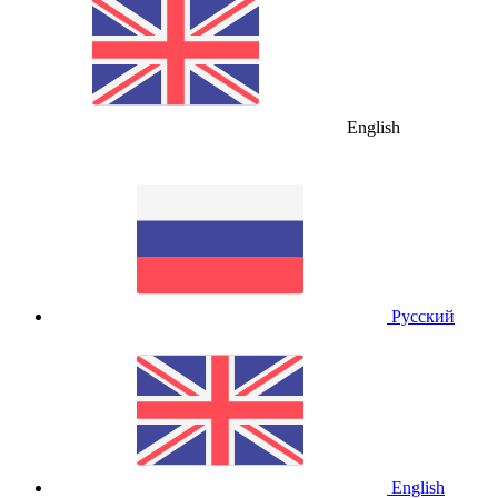
English
Русский
English