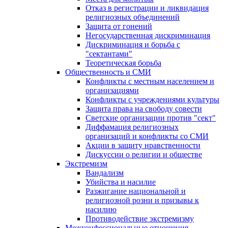
Отказ в регистрации и ликвидация
религиозных объединений
Защита от гонений
Негосударственная дискриминация
Дискриминация и борьба с
"сектантами"
Теоретическая борьба
Общественность и СМИ
Конфликты с местным населением и
организациями
Конфликты с учреждениями культуры
Защита права на свободу совести
Светские организации против "сект"
Диффамация религиозных
организаций и конфликты со СМИ
Акции в защиту нравственности
Дискуссии о религии и обществе
Экстремизм
Вандализм
Убийства и насилие
Разжигание национальной и
религиозной розни и призывы к
насилию
Противодействие экстремизму
Межконфессиональные отношения