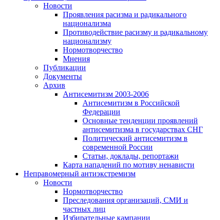
Новости
Проявления расизма и радикального
национализма
Противодействие расизму и радикальному
национализму
Нормотворчество
Мнения
Публикации
Документы
Архив
Антисемитизм 2003-2006
Антисемитизм в Российской
Федерации
Основные тенденции проявлений
антисемитизма в государствах СНГ
Политический антисемитизм в
современной России
Статьи, доклады, репортажи
Карта нападений по мотиву ненависти
Неправомерный антиэкстремизм
Новости
Нормотворчество
Преследования организаций, СМИ и
частных лиц
Избирательные кампании