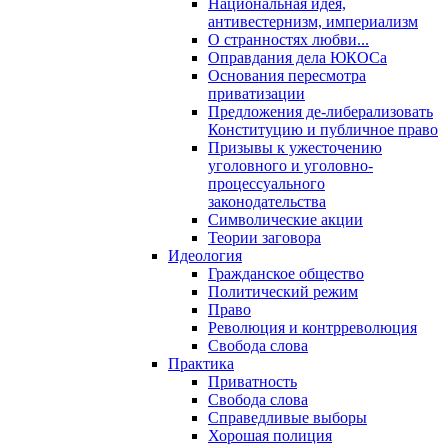
Национальная идея,
антивестернизм, империализм
О странностях любви...
Оправдания дела ЮКОСа
Основания пересмотра
приватизации
Предложения де-либерализовать
Конституцию и публичное право
Призывы к ужесточению
уголовного и уголовно-
процессуального
законодательства
Символические акции
Теории заговора
Идеология
Гражданское общество
Политический режим
Право
Революция и контрреволюция
Свобода слова
Практика
Приватность
Свобода слова
Справедливые выборы
Хорошая полиция