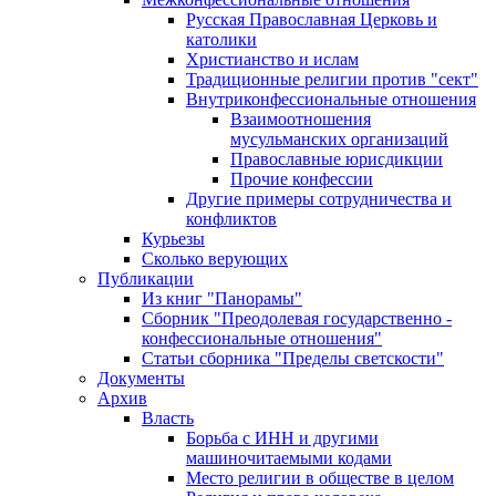
Русская Православная Церковь и
католики
Христианство и ислам
Традиционные религии против "сект"
Внутриконфессиональные отношения
Взаимоотношения
мусульманских организаций
Православные юрисдикции
Прочие конфессии
Другие примеры сотрудничества и
конфликтов
Курьезы
Сколько верующих
Публикации
Из книг "Панорамы"
Сборник "Преодолевая государственно -
конфессиональные отношения"
Статьи сборника "Пределы светскости"
Документы
Архив
Власть
Борьба с ИНН и другими
машиночитаемыми кодами
Место религии в обществе в целом