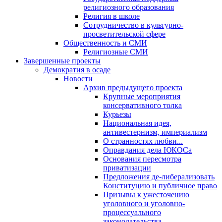
религиозного образования
Религия в школе
Сотрудничество в культурно-
просветительской сфере
Общественность и СМИ
Религиозные СМИ
Завершенные проекты
Демократия в осаде
Новости
Архив предыдущего проекта
Крупные мероприятия
консервативного толка
Курьезы
Национальная идея,
антивестернизм, империализм
О странностях любви...
Оправдания дела ЮКОСа
Основания пересмотра
приватизации
Предложения де-либерализовать
Конституцию и публичное право
Призывы к ужесточению
уголовного и уголовно-
процессуального
законодательства