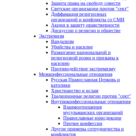
Защита права на свободу совести
Светские организации против "сект"
Диффамация религиозных
организаций и конфликты со СМИ
Акции в защиту нравственности
Дискуссии о религии и обществе
Экстремизм
Вандализм
Убийства и насилие
Разжигание национальной и
религиозной розни и призывы к
насилию
Противодействие экстремизму
Межконфессиональные отношения
Русская Православная Церковь и
католики
Христианство и ислам
Традиционные религии против "сект"
Внутриконфессиональные отношения
Взаимоотношения
мусульманских организаций
Православные юрисдикции
Прочие конфессии
Другие примеры сотрудничества и
конфликтов