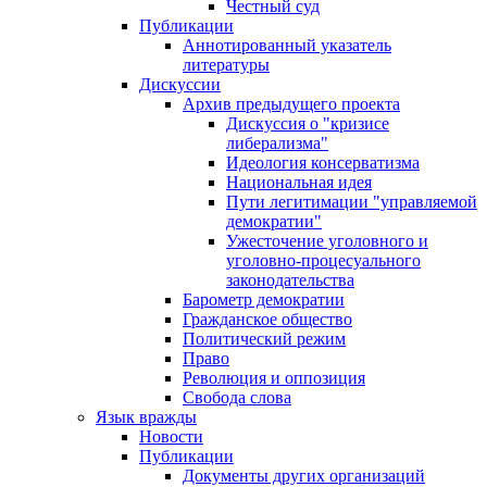
Честный суд
Публикации
Аннотированный указатель
литературы
Дискуссии
Архив предыдущего проекта
Дискуссия о "кризисе
либерализма"
Идеология консерватизма
Национальная идея
Пути легитимации "управляемой
демократии"
Ужесточение уголовного и
уголовно-процесуального
законодательства
Барометр демократии
Гражданское общество
Политический режим
Право
Революция и оппозиция
Свобода слова
Язык вражды
Новости
Публикации
Документы других организаций