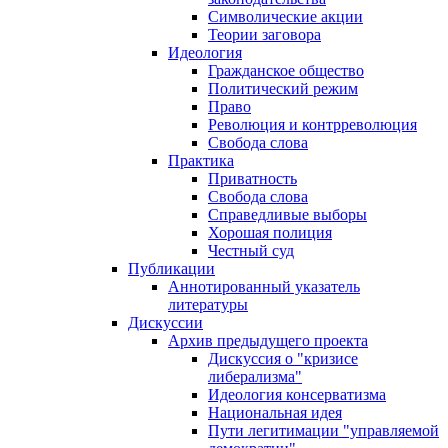
Символические акции
Теории заговора
Идеология
Гражданское общество
Политический режим
Право
Революция и контрреволюция
Свобода слова
Практика
Приватность
Свобода слова
Справедливые выборы
Хорошая полиция
Честный суд
Публикации
Аннотированный указатель
литературы
Дискуссии
Архив предыдущего проекта
Дискуссия о "кризисе
либерализма"
Идеология консерватизма
Национальная идея
Пути легитимации "управляемой