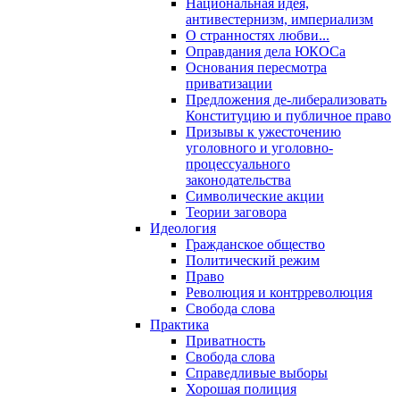
Национальная идея,
антивестернизм, империализм
О странностях любви...
Оправдания дела ЮКОСа
Основания пересмотра
приватизации
Предложения де-либерализовать
Конституцию и публичное право
Призывы к ужесточению
уголовного и уголовно-
процессуального
законодательства
Символические акции
Теории заговора
Идеология
Гражданское общество
Политический режим
Право
Революция и контрреволюция
Свобода слова
Практика
Приватность
Свобода слова
Справедливые выборы
Хорошая полиция