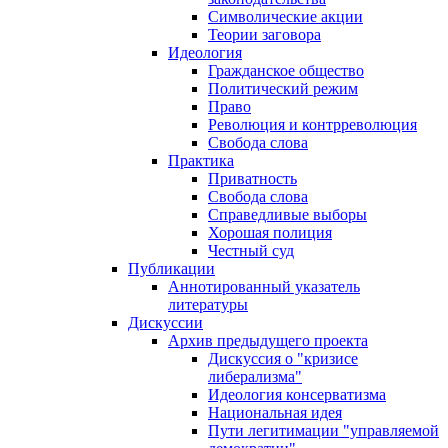
Символические акции
Теории заговора
Идеология
Гражданское общество
Политический режим
Право
Революция и контрреволюция
Свобода слова
Практика
Приватность
Свобода слова
Справедливые выборы
Хорошая полиция
Честный суд
Публикации
Аннотированный указатель
литературы
Дискуссии
Архив предыдущего проекта
Дискуссия о "кризисе
либерализма"
Идеология консерватизма
Национальная идея
Пути легитимации "управляемой