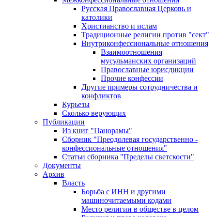
Русская Православная Церковь и
католики
Христианство и ислам
Традиционные религии против "сект"
Внутриконфессиональные отношения
Взаимоотношения
мусульманских организаций
Православные юрисдикции
Прочие конфессии
Другие примеры сотрудничества и
конфликтов
Курьезы
Сколько верующих
Публикации
Из книг "Панорамы"
Сборник "Преодолевая государственно -
конфессиональные отношения"
Статьи сборника "Пределы светскости"
Документы
Архив
Власть
Борьба с ИНН и другими
машиночитаемыми кодами
Место религии в обществе в целом