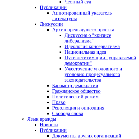
Честный суд
Публикации
Аннотированный указатель
литературы
Дискуссии
Архив предыдущего проекта
Дискуссия о "кризисе
либерализма"
Идеология консерватизма
Национальная идея
Пути легитимации "управляемой
демократии"
Ужесточение уголовного и
уголовно-процесуального
законодательства
Барометр демократии
Гражданское общество
Политический режим
Право
Революция и оппозиция
Свобода слова
Язык вражды
Новости
Публикации
Документы других организаций