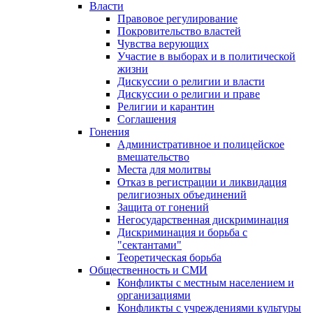
Власти
Правовое регулирование
Покровительство властей
Чувства верующих
Участие в выборах и в политической
жизни
Дискуссии о религии и власти
Дискуссии о религии и праве
Религии и карантин
Соглашения
Гонения
Административное и полицейское
вмешательство
Места для молитвы
Отказ в регистрации и ликвидация
религиозных объединений
Защита от гонений
Негосударственная дискриминация
Дискриминация и борьба с
"сектантами"
Теоретическая борьба
Общественность и СМИ
Конфликты с местным населением и
организациями
Конфликты с учреждениями культуры