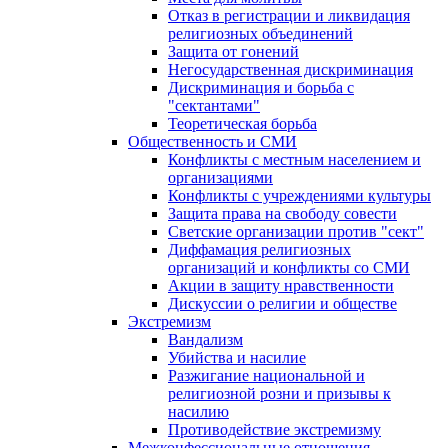
Отказ в регистрации и ликвидация
религиозных объединений
Защита от гонений
Негосударственная дискриминация
Дискриминация и борьба с
"сектантами"
Теоретическая борьба
Общественность и СМИ
Конфликты с местным населением и
организациями
Конфликты с учреждениями культуры
Защита права на свободу совести
Светские организации против "сект"
Диффамация религиозных
организаций и конфликты со СМИ
Акции в защиту нравственности
Дискуссии о религии и обществе
Экстремизм
Вандализм
Убийства и насилие
Разжигание национальной и
религиозной розни и призывы к
насилию
Противодействие экстремизму
Межконфессиональные отношения