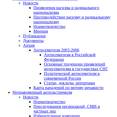
Новости
Проявления расизма и радикального
национализма
Противодействие расизму и радикальному
национализму
Нормотворчество
Мнения
Публикации
Документы
Архив
Антисемитизм 2003-2006
Антисемитизм в Российской
Федерации
Основные тенденции проявлений
антисемитизма в государствах СНГ
Политический антисемитизм в
современной России
Статьи, доклады, репортажи
Карта нападений по мотиву ненависти
Неправомерный антиэкстремизм
Новости
Нормотворчество
Преследования организаций, СМИ и
частных лиц
Избирательные кампании