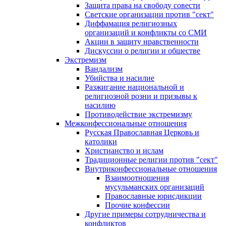
Защита права на свободу совести
Светские организации против "сект"
Диффамация религиозных
организаций и конфликты со СМИ
Акции в защиту нравственности
Дискуссии о религии и обществе
Экстремизм
Вандализм
Убийства и насилие
Разжигание национальной и
религиозной розни и призывы к
насилию
Противодействие экстремизму
Межконфессиональные отношения
Русская Православная Церковь и
католики
Христианство и ислам
Традиционные религии против "сект"
Внутриконфессиональные отношения
Взаимоотношения
мусульманских организаций
Православные юрисдикции
Прочие конфессии
Другие примеры сотрудничества и
конфликтов