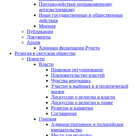
Противодействие неправомерному
антиэкстремизму
Иные государственные и общественные
действия
Мнения
Публикации
Документы
Архив
Хроники фильтрации Рунета
Религия в светском обществе
Новости
Власти
Правовое регулирование
Покровительство властей
Чувства верующих
Участие в выборах и в политической
жизни
Дискуссии о религии и власти
Дискуссии о религии и праве
Религии и карантин
Соглашения
Гонения
Административное и полицейское
вмешательство
Места для молитвы