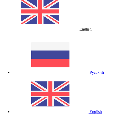
English
Русский
English