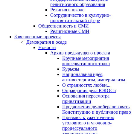
религиозного образования
Религия в школе
Сотрудничество в культурно-
просветительской сфере
Общественность и СМИ
Религиозные СМИ
Завершенные проекты
Демократия в осаде
Новости
Архив предыдущего проекта
Крупные мероприятия
консервативного толка
Курьезы
Национальная идея,
антивестернизм, империализм
О странностях любви...
Оправдания дела ЮКОСа
Основания пересмотра
приватизации
Предложения де-либерализовать
Конституцию и публичное право
Призывы к ужесточению
уголовного и уголовно-
процессуального
законодательства