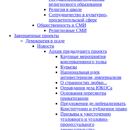
религиозного образования
Религия в школе
Сотрудничество в культурно-
просветительской сфере
Общественность и СМИ
Религиозные СМИ
Завершенные проекты
Демократия в осаде
Новости
Архив предыдущего проекта
Крупные мероприятия
консервативного толка
Курьезы
Национальная идея,
антивестернизм, империализм
О странностях любви...
Оправдания дела ЮКОСа
Основания пересмотра
приватизации
Предложения де-либерализовать
Конституцию и публичное право
Призывы к ужесточению
уголовного и уголовно-
процессуального
законодательства