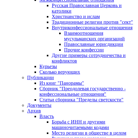
Русская Православная Церковь и
католики
Христианство и ислам
Традиционные религии против "сект"
Внутриконфессиональные отношения
Взаимоотношения
мусульманских организаций
Православные юрисдикции
Прочие конфессии
Другие примеры сотрудничества и
конфликтов
Курьезы
Сколько верующих
Публикации
Из книг "Панорамы"
Сборник "Преодолевая государственно -
конфессиональные отношения"
Статьи сборника "Пределы светскости"
Документы
Архив
Власть
Борьба с ИНН и другими
машиночитаемыми кодами
Место религии в обществе в целом