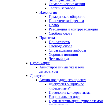
Символические акции
Теории заговора
Идеология
Гражданское общество
Политический режим
Право
Революция и контрреволюция
Свобода слова
Практика
Приватность
Свобода слова
Справедливые выборы
Хорошая полиция
Честный суд
Публикации
Аннотированный указатель
литературы
Дискуссии
Архив предыдущего проекта
Дискуссия о "кризисе
либерализма"
Идеология консерватизма
Национальная идея
Пути легитимации "управляемой