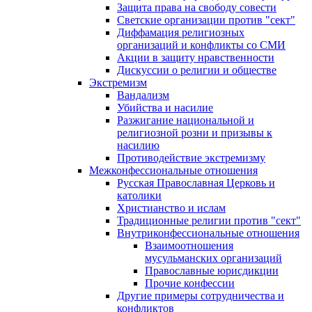
Защита права на свободу совести
Светские организации против "сект"
Диффамация религиозных
организаций и конфликты со СМИ
Акции в защиту нравственности
Дискуссии о религии и обществе
Экстремизм
Вандализм
Убийства и насилие
Разжигание национальной и
религиозной розни и призывы к
насилию
Противодействие экстремизму
Межконфессиональные отношения
Русская Православная Церковь и
католики
Христианство и ислам
Традиционные религии против "сект"
Внутриконфессиональные отношения
Взаимоотношения
мусульманских организаций
Православные юрисдикции
Прочие конфессии
Другие примеры сотрудничества и
конфликтов