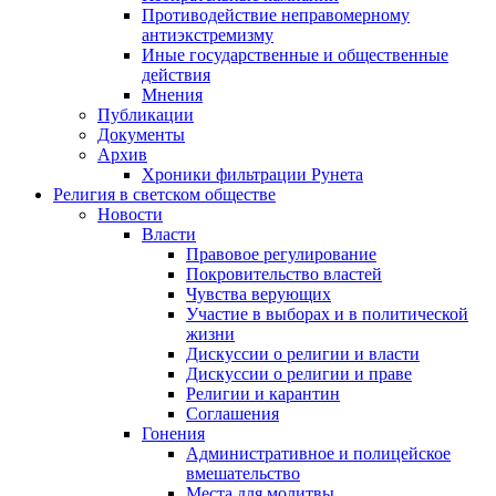
Противодействие неправомерному
антиэкстремизму
Иные государственные и общественные
действия
Мнения
Публикации
Документы
Архив
Хроники фильтрации Рунета
Религия в светском обществе
Новости
Власти
Правовое регулирование
Покровительство властей
Чувства верующих
Участие в выборах и в политической
жизни
Дискуссии о религии и власти
Дискуссии о религии и праве
Религии и карантин
Соглашения
Гонения
Административное и полицейское
вмешательство
Места для молитвы