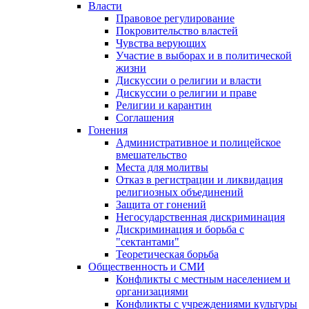
Власти
Правовое регулирование
Покровительство властей
Чувства верующих
Участие в выборах и в политической
жизни
Дискуссии о религии и власти
Дискуссии о религии и праве
Религии и карантин
Соглашения
Гонения
Административное и полицейское
вмешательство
Места для молитвы
Отказ в регистрации и ликвидация
религиозных объединений
Защита от гонений
Негосударственная дискриминация
Дискриминация и борьба с
"сектантами"
Теоретическая борьба
Общественность и СМИ
Конфликты с местным населением и
организациями
Конфликты с учреждениями культуры