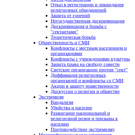
Отказ в регистрации и ликвидация
религиозных объединений
Защита от гонений
Негосударственная дискриминация
Дискриминация и борьба с
"сектантами"
Теоретическая борьба
Общественность и СМИ
Конфликты с местным населением и
организациями
Конфликты с учреждениями культуры
Защита права на свободу совести
Светские организации против "сект"
Диффамация религиозных
организаций и конфликты со СМИ
Акции в защиту нравственности
Дискуссии о религии и обществе
Экстремизм
Вандализм
Убийства и насилие
Разжигание национальной и
религиозной розни и призывы к
насилию
Противодействие экстремизму
Межконфессиональные отношения