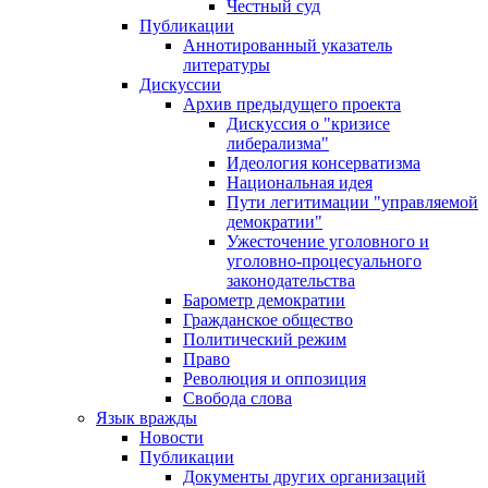
Честный суд
Публикации
Аннотированный указатель
литературы
Дискуссии
Архив предыдущего проекта
Дискуссия о "кризисе
либерализма"
Идеология консерватизма
Национальная идея
Пути легитимации "управляемой
демократии"
Ужесточение уголовного и
уголовно-процесуального
законодательства
Барометр демократии
Гражданское общество
Политический режим
Право
Революция и оппозиция
Свобода слова
Язык вражды
Новости
Публикации
Документы других организаций