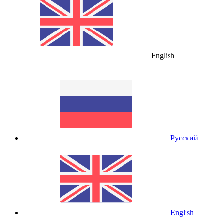
English
Русский
English