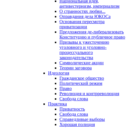
Национальная идея,
антивестернизм, империализм
О странностях любви...
Оправдания дела ЮКОСа
Основания пересмотра
приватизации
Предложения де-либерализовать
Конституцию и публичное право
Призывы к ужесточению
уголовного и уголовно-
процессуального
законодательства
Символические акции
Теории заговора
Идеология
Гражданское общество
Политический режим
Право
Революция и контрреволюция
Свобода слова
Практика
Приватность
Свобода слова
Справедливые выборы
Хорошая полиция