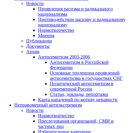
Новости
Проявления расизма и радикального
национализма
Противодействие расизму и радикальному
национализму
Нормотворчество
Мнения
Публикации
Документы
Архив
Антисемитизм 2003-2006
Антисемитизм в Российской
Федерации
Основные тенденции проявлений
антисемитизма в государствах СНГ
Политический антисемитизм в
современной России
Статьи, доклады, репортажи
Карта нападений по мотиву ненависти
Неправомерный антиэкстремизм
Новости
Нормотворчество
Преследования организаций, СМИ и
частных лиц
Избирательные кампании