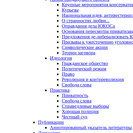
Крупные мероприятия консервати
Курьезы
Национальная идея, антивестерни
О странностях любви...
Оправдания дела ЮКОСа
Основания пересмотра приватиза
Предложения де-либерализовать 
Призывы к ужесточению уголовног
Символические акции
Теории заговора
Идеология
Гражданское общество
Политический режим
Право
Революция и контрреволюция
Свобода слова
Практика
Приватность
Свобода слова
Справедливые выборы
Хорошая полиция
Честный суд
Публикации
Аннотированный указатель литературы
Дискуссии