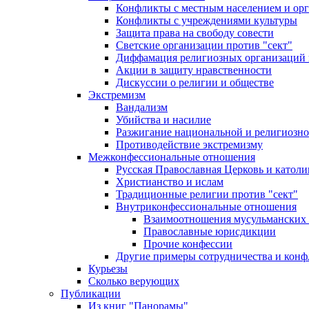
Конфликты с местным населением и ор
Конфликты с учреждениями культуры
Защита права на свободу совести
Светские организации против "сект"
Диффамация религиозных организаций
Акции в защиту нравственности
Дискуссии о религии и обществе
Экстремизм
Вандализм
Убийства и насилие
Разжигание национальной и религиозно
Противодействие экстремизму
Межконфессиональные отношения
Русская Православная Церковь и католи
Христианство и ислам
Традиционные религии против "сект"
Внутриконфессиональные отношения
Взаимоотношения мусульманских 
Православные юрисдикции
Прочие конфессии
Другие примеры сотрудничества и конф
Курьезы
Сколько верующих
Публикации
Из книг "Панорамы"