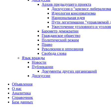
Архив предыдущего проекта
Дискуссия о "кризисе либерализм
Идеология консерватизма
Национальная идея
Пути легитимации "управляемой 
Ужесточение уголовного и уголов
Барометр демократии
Гражданское общество
Политический режим
Право
Революция и оппозиция
Свобода слова
Язык вражды
Новости
Публикации
Документы других организаций
Дискуссии
Объявления
О нас
Аналитика
Справочник
База данных