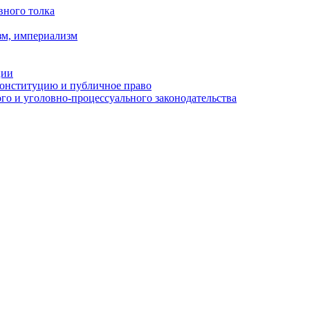
вного толка
зм, империализм
ции
Конституцию и публичное право
о и уголовно-процессуального законодательства