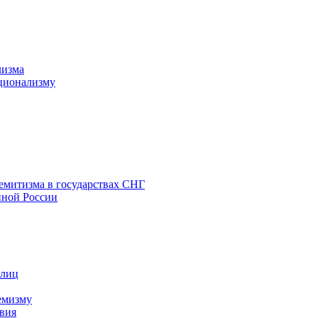
лизма
ционализму
емитизма в государствах СНГ
нной России
 лиц
емизму
вия