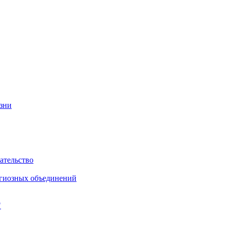
изни
ательство
игиозных объединений
"