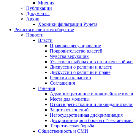
Мнения
Публикации
Документы
Архив
Хроники фильтрации Рунета
Религия в светском обществе
Новости
Власти
Правовое регулирование
Покровительство властей
Чувства верующих
Участие в выборах и в политической ж
Дискуссии о религии и власти
Дискуссии о религии и праве
Религии и карантин
Соглашения
Гонения
Административное и полицейское вмеш
Места для молитвы
Отказ в регистрации и ликвидация рел
Защита от гонений
Негосударственная дискриминация
Дискриминация и борьба с "сектантами
Теоретическая борьба
Общественность и СМИ