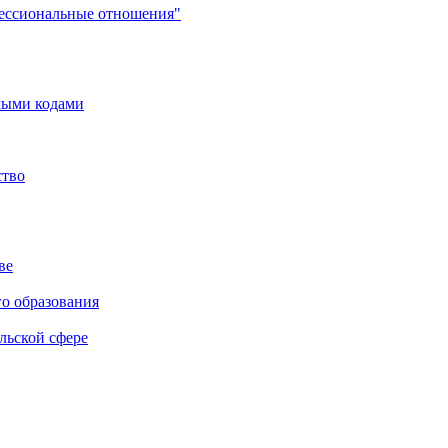
фессиональные отношения"
мыми кодами
ство
ве
го образования
льской сфере