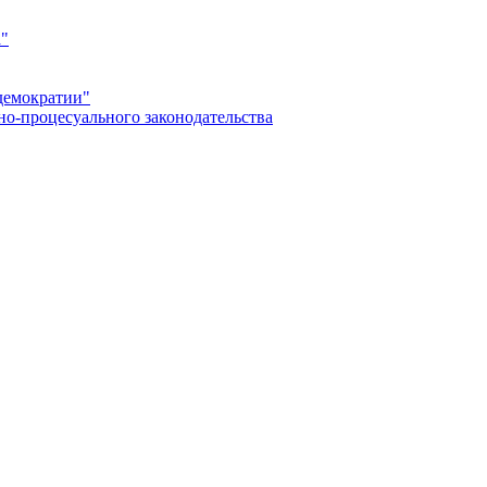
а"
демократии"
но-процесуального законодательства