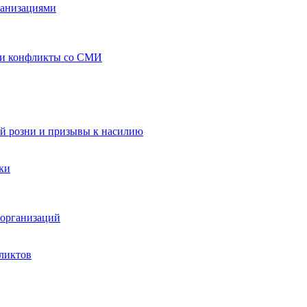
ганизациями
 и конфликты со СМИ
й розни и призывы к насилию
ки
организаций
ликтов