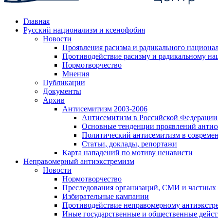
Главная
Русский национализм и ксенофобия
Новости
Проявления расизма и радикального национа
Противодействие расизму и радикальному на
Нормотворчество
Мнения
Публикации
Документы
Архив
Антисемитизм 2003-2006
Антисемитизм в Российской Федерации
Основные тенденции проявлений антис
Политический антисемитизм в совреме
Статьи, доклады, репортажи
Карта нападений по мотиву ненависти
Неправомерный антиэкстремизм
Новости
Нормотворчество
Преследования организаций, СМИ и частных
Избирательные кампании
Противодействие неправомерному антиэкстр
Иные государственные и общественные дейст