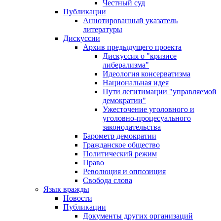
Честный суд
Публикации
Аннотированный указатель
литературы
Дискуссии
Архив предыдущего проекта
Дискуссия о "кризисе
либерализма"
Идеология консерватизма
Национальная идея
Пути легитимации "управляемой
демократии"
Ужесточение уголовного и
уголовно-процесуального
законодательства
Барометр демократии
Гражданское общество
Политический режим
Право
Революция и оппозиция
Свобода слова
Язык вражды
Новости
Публикации
Документы других организаций