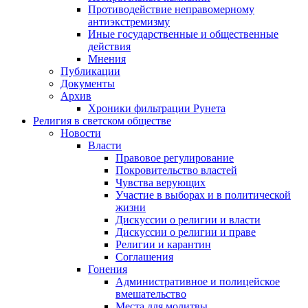
Противодействие неправомерному
антиэкстремизму
Иные государственные и общественные
действия
Мнения
Публикации
Документы
Архив
Хроники фильтрации Рунета
Религия в светском обществе
Новости
Власти
Правовое регулирование
Покровительство властей
Чувства верующих
Участие в выборах и в политической
жизни
Дискуссии о религии и власти
Дискуссии о религии и праве
Религии и карантин
Соглашения
Гонения
Административное и полицейское
вмешательство
Места для молитвы