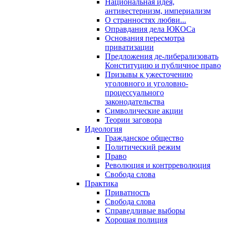
Национальная идея,
антивестернизм, империализм
О странностях любви...
Оправдания дела ЮКОСа
Основания пересмотра
приватизации
Предложения де-либерализовать
Конституцию и публичное право
Призывы к ужесточению
уголовного и уголовно-
процессуального
законодательства
Символические акции
Теории заговора
Идеология
Гражданское общество
Политический режим
Право
Революция и контрреволюция
Свобода слова
Практика
Приватность
Свобода слова
Справедливые выборы
Хорошая полиция