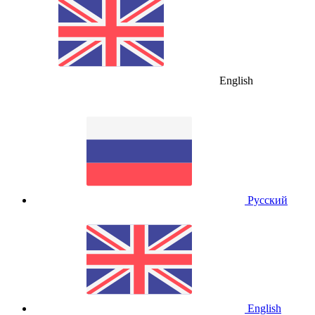
English
Русский
English