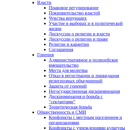
Власти
Правовое регулирование
Покровительство властей
Чувства верующих
Участие в выборах и в политической
жизни
Дискуссии о религии и власти
Дискуссии о религии и праве
Религии и карантин
Соглашения
Гонения
Административное и полицейское
вмешательство
Места для молитвы
Отказ в регистрации и ликвидация
религиозных объединений
Защита от гонений
Негосударственная дискриминация
Дискриминация и борьба с
"сектантами"
Теоретическая борьба
Общественность и СМИ
Конфликты с местным населением и
организациями
Конфликты с учреждениями культуры