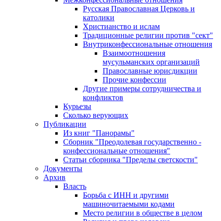
Русская Православная Церковь и
католики
Христианство и ислам
Традиционные религии против "сект"
Внутриконфессиональные отношения
Взаимоотношения
мусульманских организаций
Православные юрисдикции
Прочие конфессии
Другие примеры сотрудничества и
конфликтов
Курьезы
Сколько верующих
Публикации
Из книг "Панорамы"
Сборник "Преодолевая государственно -
конфессиональные отношения"
Статьи сборника "Пределы светскости"
Документы
Архив
Власть
Борьба с ИНН и другими
машиночитаемыми кодами
Место религии в обществе в целом