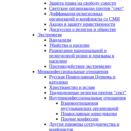
Защита права на свободу совести
Светские организации против "сект"
Диффамация религиозных
организаций и конфликты со СМИ
Акции в защиту нравственности
Дискуссии о религии и обществе
Экстремизм
Вандализм
Убийства и насилие
Разжигание национальной и
религиозной розни и призывы к
насилию
Противодействие экстремизму
Межконфессиональные отношения
Русская Православная Церковь и
католики
Христианство и ислам
Традиционные религии против "сект"
Внутриконфессиональные отношения
Взаимоотношения
мусульманских организаций
Православные юрисдикции
Прочие конфессии
Другие примеры сотрудничества и
конфликтов