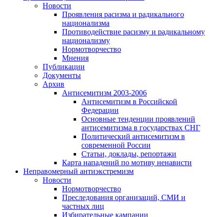
Новости
Проявления расизма и радикального
национализма
Противодействие расизму и радикальному
национализму
Нормотворчество
Мнения
Публикации
Документы
Архив
Антисемитизм 2003-2006
Антисемитизм в Российской
Федерации
Основные тенденции проявлений
антисемитизма в государствах СНГ
Политический антисемитизм в
современной России
Статьи, доклады, репортажи
Карта нападений по мотиву ненависти
Неправомерный антиэкстремизм
Новости
Нормотворчество
Преследования организаций, СМИ и
частных лиц
Избирательные кампании