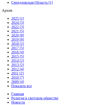
Свердловская Область [1]
Архив
2025 [1]
2024 [3]
2022 [3]
2021 [5]
2020 [8]
2019 [8]
2018 [2]
2017 [5]
2016 [4]
2015 [5]
2014 [2]
2013 [2]
2012 [4]
2011 [2]
2010 [7]
2009 [4]
Показать все
Главная
Религия в светском обществе
Новости