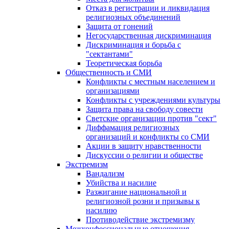
Отказ в регистрации и ликвидация
религиозных объединений
Защита от гонений
Негосударственная дискриминация
Дискриминация и борьба с
"сектантами"
Теоретическая борьба
Общественность и СМИ
Конфликты с местным населением и
организациями
Конфликты с учреждениями культуры
Защита права на свободу совести
Светские организации против "сект"
Диффамация религиозных
организаций и конфликты со СМИ
Акции в защиту нравственности
Дискуссии о религии и обществе
Экстремизм
Вандализм
Убийства и насилие
Разжигание национальной и
религиозной розни и призывы к
насилию
Противодействие экстремизму
Межконфессиональные отношения