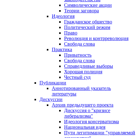
Символические акции
Теории заговора
Идеология
Гражданское общество
Политический режим
Право
Революция и контрреволюция
Свобода слова
Практика
Приватность
Свобода слова
Справедливые выборы
Хорошая полиция
Честный суд
Публикации
Аннотированный указатель
литературы
Дискуссии
Архив предыдущего проекта
Дискуссия о "кризисе
либерализма"
Идеология консерватизма
Национальная идея
Пути легитимации "управляемой