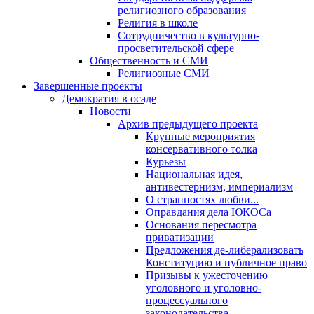
религиозного образования
Религия в школе
Сотрудничество в культурно-
просветительской сфере
Общественность и СМИ
Религиозные СМИ
Завершенные проекты
Демократия в осаде
Новости
Архив предыдущего проекта
Крупные мероприятия
консервативного толка
Курьезы
Национальная идея,
антивестернизм, империализм
О странностях любви...
Оправдания дела ЮКОСа
Основания пересмотра
приватизации
Предложения де-либерализовать
Конституцию и публичное право
Призывы к ужесточению
уголовного и уголовно-
процессуального
законодательства