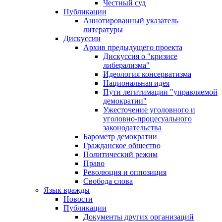
Честный суд
Публикации
Аннотированный указатель
литературы
Дискуссии
Архив предыдущего проекта
Дискуссия о "кризисе
либерализма"
Идеология консерватизма
Национальная идея
Пути легитимации "управляемой
демократии"
Ужесточение уголовного и
уголовно-процесуального
законодательства
Барометр демократии
Гражданское общество
Политический режим
Право
Революция и оппозиция
Свобода слова
Язык вражды
Новости
Публикации
Документы других организаций