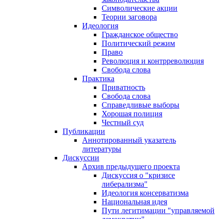
Символические акции
Теории заговора
Идеология
Гражданское общество
Политический режим
Право
Революция и контрреволюция
Свобода слова
Практика
Приватность
Свобода слова
Справедливые выборы
Хорошая полиция
Честный суд
Публикации
Аннотированный указатель
литературы
Дискуссии
Архив предыдущего проекта
Дискуссия о "кризисе
либерализма"
Идеология консерватизма
Национальная идея
Пути легитимации "управляемой