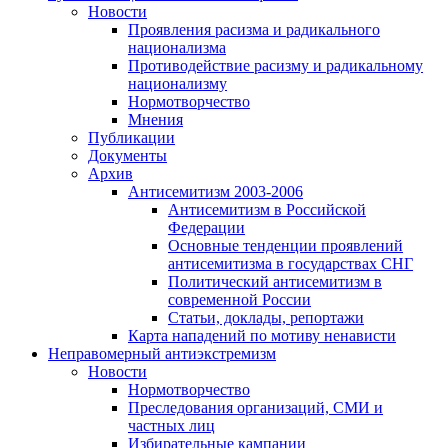
Новости
Проявления расизма и радикального
национализма
Противодействие расизму и радикальному
национализму
Нормотворчество
Мнения
Публикации
Документы
Архив
Антисемитизм 2003-2006
Антисемитизм в Российской
Федерации
Основные тенденции проявлений
антисемитизма в государствах СНГ
Политический антисемитизм в
современной России
Статьи, доклады, репортажи
Карта нападений по мотиву ненависти
Неправомерный антиэкстремизм
Новости
Нормотворчество
Преследования организаций, СМИ и
частных лиц
Избирательные кампании