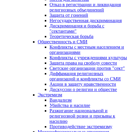
Отказ в регистрации и ликвидация
религиозных объединений
Защита от гонений
Негосударственная дискриминация
Дискриминация и борьба с
"сектантами"
Теоретическая борьба
Общественность и СМИ
Конфликты с местным населением и
организациями
Конфликты с учреждениями культуры
Защита права на свободу совести
Светские организации против "сект"
Диффамация религиозных
организаций и конфликты со СМИ
Акции в защиту нравственности
Дискуссии о религии и обществе
Экстремизм
Вандализм
Убийства и насилие
Разжигание национальной и
религиозной розни и призывы к
насилию
Противодействие экстремизму
Межконфессиональные отношения