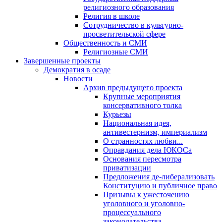
религиозного образования
Религия в школе
Сотрудничество в культурно-
просветительской сфере
Общественность и СМИ
Религиозные СМИ
Завершенные проекты
Демократия в осаде
Новости
Архив предыдущего проекта
Крупные мероприятия
консервативного толка
Курьезы
Национальная идея,
антивестернизм, империализм
О странностях любви...
Оправдания дела ЮКОСа
Основания пересмотра
приватизации
Предложения де-либерализовать
Конституцию и публичное право
Призывы к ужесточению
уголовного и уголовно-
процессуального
законодательства