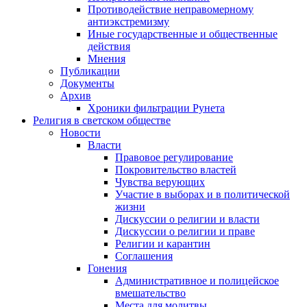
Противодействие неправомерному
антиэкстремизму
Иные государственные и общественные
действия
Мнения
Публикации
Документы
Архив
Хроники фильтрации Рунета
Религия в светском обществе
Новости
Власти
Правовое регулирование
Покровительство властей
Чувства верующих
Участие в выборах и в политической
жизни
Дискуссии о религии и власти
Дискуссии о религии и праве
Религии и карантин
Соглашения
Гонения
Административное и полицейское
вмешательство
Места для молитвы