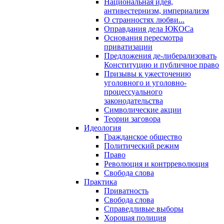
Национальная идея,
антивестернизм, империализм
О странностях любви...
Оправдания дела ЮКОСа
Основания пересмотра
приватизации
Предложения де-либерализовать
Конституцию и публичное право
Призывы к ужесточению
уголовного и уголовно-
процессуального
законодательства
Символические акции
Теории заговора
Идеология
Гражданское общество
Политический режим
Право
Революция и контрреволюция
Свобода слова
Практика
Приватность
Свобода слова
Справедливые выборы
Хорошая полиция