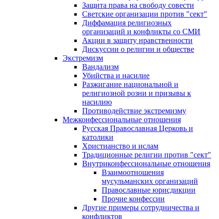
Защита права на свободу совести
Светские организации против "сект"
Диффамация религиозных
организаций и конфликты со СМИ
Акции в защиту нравственности
Дискуссии о религии и обществе
Экстремизм
Вандализм
Убийства и насилие
Разжигание национальной и
религиозной розни и призывы к
насилию
Противодействие экстремизму
Межконфессиональные отношения
Русская Православная Церковь и
католики
Христианство и ислам
Традиционные религии против "сект"
Внутриконфессиональные отношения
Взаимоотношения
мусульманских организаций
Православные юрисдикции
Прочие конфессии
Другие примеры сотрудничества и
конфликтов