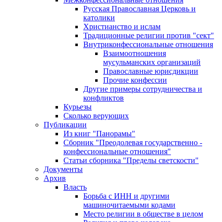
Русская Православная Церковь и
католики
Христианство и ислам
Традиционные религии против "сект"
Внутриконфессиональные отношения
Взаимоотношения
мусульманских организаций
Православные юрисдикции
Прочие конфессии
Другие примеры сотрудничества и
конфликтов
Курьезы
Сколько верующих
Публикации
Из книг "Панорамы"
Сборник "Преодолевая государственно -
конфессиональные отношения"
Статьи сборника "Пределы светскости"
Документы
Архив
Власть
Борьба с ИНН и другими
машиночитаемыми кодами
Место религии в обществе в целом