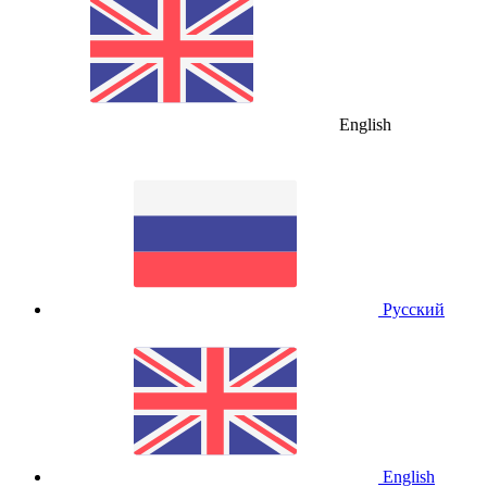
English
Русский
English