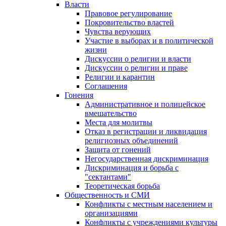
Власти
Правовое регулирование
Покровительство властей
Чувства верующих
Участие в выборах и в политической
жизни
Дискуссии о религии и власти
Дискуссии о религии и праве
Религии и карантин
Соглашения
Гонения
Административное и полицейское
вмешательство
Места для молитвы
Отказ в регистрации и ликвидация
религиозных объединений
Защита от гонений
Негосударственная дискриминация
Дискриминация и борьба с
"сектантами"
Теоретическая борьба
Общественность и СМИ
Конфликты с местным населением и
организациями
Конфликты с учреждениями культуры