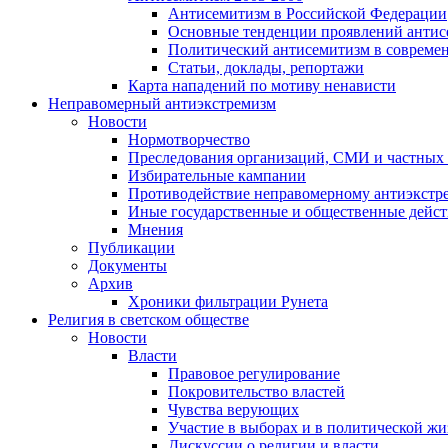
Антисемитизм в Российской Федерации
Основные тенденции проявлений антис
Политический антисемитизм в совреме
Статьи, доклады, репортажи
Карта нападений по мотиву ненависти
Неправомерный антиэкстремизм
Новости
Нормотворчество
Преследования организаций, СМИ и частных
Избирательные кампании
Противодействие неправомерному антиэкстр
Иные государственные и общественные дейст
Мнения
Публикации
Документы
Архив
Хроники фильтрации Рунета
Религия в светском обществе
Новости
Власти
Правовое регулирование
Покровительство властей
Чувства верующих
Участие в выборах и в политической ж
Дискуссии о религии и власти