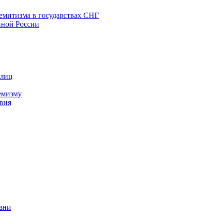
емитизма в государствах СНГ
нной России
 лиц
емизму
вия
изни