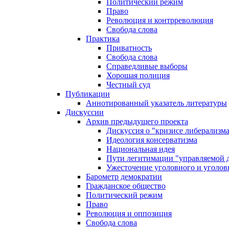
Политический режим
Право
Революция и контрреволюция
Свобода слова
Практика
Приватность
Свобода слова
Справедливые выборы
Хорошая полиция
Честный суд
Публикации
Аннотированный указатель литературы
Дискуссии
Архив предыдущего проекта
Дискуссия о "кризисе либерализм
Идеология консерватизма
Национальная идея
Пути легитимации "управляемой 
Ужесточение уголовного и уголов
Барометр демократии
Гражданское общество
Политический режим
Право
Революция и оппозиция
Свобода слова