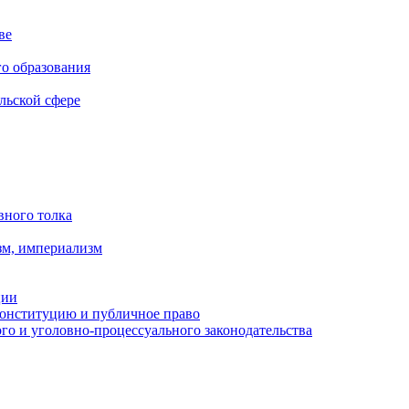
ве
го образования
льской сфере
вного толка
зм, империализм
ции
Конституцию и публичное право
о и уголовно-процессуального законодательства