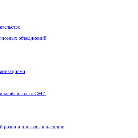
ательство
игиозных объединений
"
ганизациями
 и конфликты со СМИ
й розни и призывы к насилию