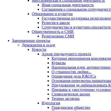
Миссионерская и социальная деятельность
Иная социальная деятельность
Соглашения о социальном сотрудничест
Образование и культура
Государственная поддержка религиозно
Религия в школе
Сотрудничество в культурно-просветите
Общественность и СМИ
Религиозные СМИ
Завершенные проекты
Демократия в осаде
Новости
Архив предыдущего проекта
Крупные мероприятия консервати
Курьезы
Национальная идея, антивестерни
О странностях любви...
Оправдания дела ЮКОСа
Основания пересмотра приватиза
Предложения де-либерализовать 
Призывы к ужесточению уголовног
Символические акции
Теории заговора
Идеология
Гражданское общество