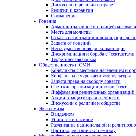
Дискуссии о религии и праве
Религии и карантин
Соглашения
Гонения
Административное и полицейское вмеш
Места для молитвы
Отказ в регистрации и ликвидация рел
Защита от гонений
Негосударственная дискриминация
Дискриминация и борьба с "сектантами
Теоретическая борьба
Общественность и СМИ
Конфликты с местным населением и ор
Конфликты с учреждениями культуры
Защита права на свободу совести
Светские организации против "сект"
Диффамация религиозных организаций
Акции в защиту нравственности
Дискуссии о религии и обществе
Экстремизм
Вандализм
Убийства и насилие
Разжигание национальной и религиозно
Противодействие экстремизму
Межконфессиональные отношения