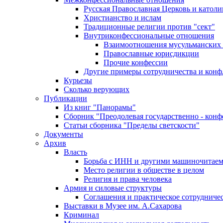
Русская Православная Церковь и католи
Христианство и ислам
Традиционные религии против "сект"
Внутриконфессиональные отношения
Взаимоотношения мусульманских 
Православные юрисдикции
Прочие конфессии
Другие примеры сотрудничества и конф
Курьезы
Сколько верующих
Публикации
Из книг "Панорамы"
Сборник "Преодолевая государственно - кон
Статьи сборника "Пределы светскости"
Документы
Архив
Власть
Борьба с ИНН и другими машиночитае
Место религии в обществе в целом
Религия и права человека
Армия и силовые структуры
Соглашения и практическое сотрудниче
Выставки в Музее им. А.Сахарова
Криминал