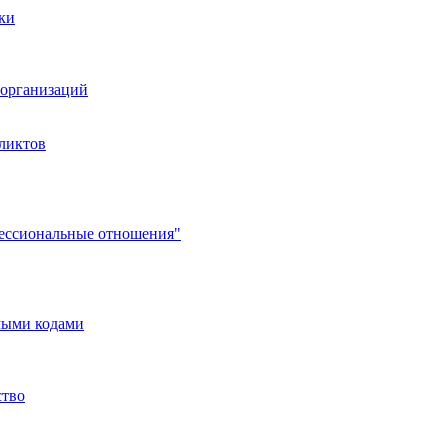
ки
организаций
ликтов
фессиональные отношения"
мыми кодами
ство