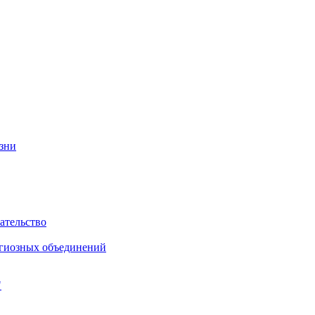
изни
ательство
игиозных объединений
"