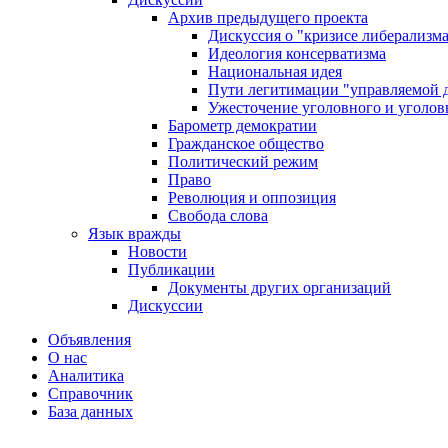
Архив предыдущего проекта
Дискуссия о "кризисе либерализм
Идеология консерватизма
Национальная идея
Пути легитимации "управляемой 
Ужесточение уголовного и уголов
Барометр демократии
Гражданское общество
Политический режим
Право
Революция и оппозиция
Свобода слова
Язык вражды
Новости
Публикации
Документы других организаций
Дискуссии
Объявления
О нас
Аналитика
Справочник
База данных