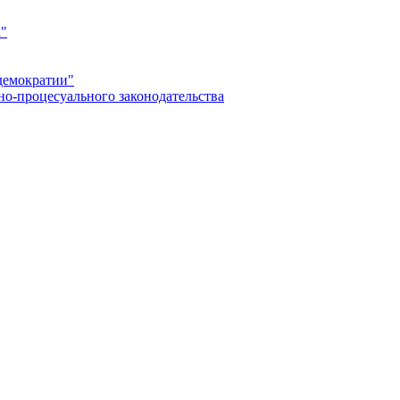
а"
демократии"
но-процесуального законодательства