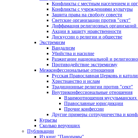
Конфликты с местным населением и ор
Конфликты с учреждениями культуры
Защита права на свободу совести
Светские организации против "сект"
Диффамация религиозных организаций
Акции в защиту нравственности
Дискуссии о религии и обществе
Экстремизм
Вандализм
Убийства и насилие
Разжигание национальной и религиозно
Противодействие экстремизму
Межконфессиональные отношения
Русская Православная Церковь и католи
Христианство и ислам
Традиционные религии против "сект"
Внутриконфессиональные отношения
Взаимоотношения мусульманских 
Православные юрисдикции
Прочие конфессии
Другие примеры сотрудничества и конф
Курьезы
Сколько верующих
Публикации
Из книг "Панорамы"