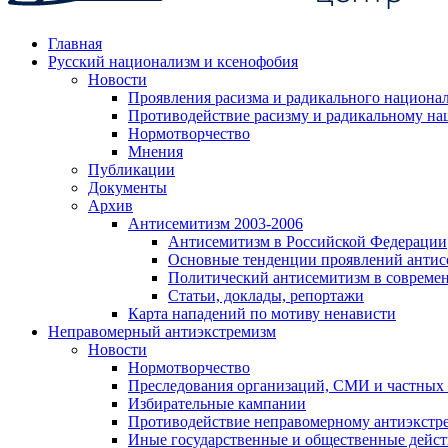
Главная
Русский национализм и ксенофобия
Новости
Проявления расизма и радикального национа
Противодействие расизму и радикальному на
Нормотворчество
Мнения
Публикации
Документы
Архив
Антисемитизм 2003-2006
Антисемитизм в Российской Федерации
Основные тенденции проявлений антис
Политический антисемитизм в совреме
Статьи, доклады, репортажи
Карта нападений по мотиву ненависти
Неправомерный антиэкстремизм
Новости
Нормотворчество
Преследования организаций, СМИ и частных
Избирательные кампании
Противодействие неправомерному антиэкстр
Иные государственные и общественные дейст