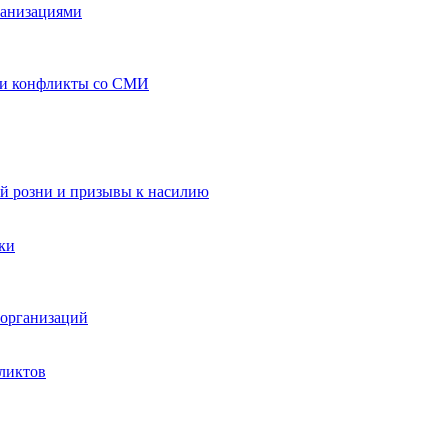
ганизациями
 и конфликты со СМИ
й розни и призывы к насилию
ки
организаций
ликтов