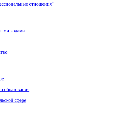
фессиональные отношения"
мыми кодами
ство
ве
го образования
льской сфере