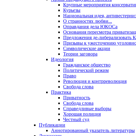
Крупные мероприятия консервати
Курьезы
Национальная идея, антивестерни
О странностях любви...
Оправдания дела ЮКОСа
Основания пересмотра приватиза
Предложения де-либерализовать 
Призывы к ужесточению уголовног
Символические акции
Теории заговора
Идеология
Гражданское общество
Политический режим
Право
Революция и контрреволюция
Свобода слова
Практика
Приватность
Свобода слова
Справедливые выборы
Хорошая полиция
Честный суд
Публикации
Аннотированный указатель литературы
Дискуссии