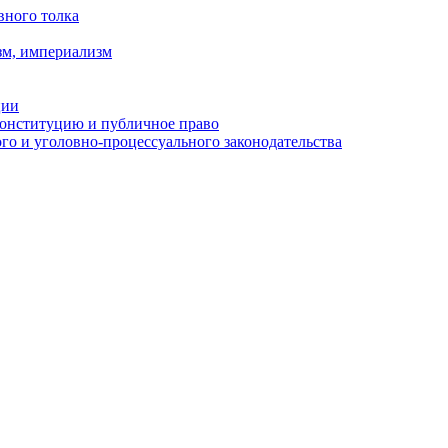
вного толка
зм, империализм
ции
Конституцию и публичное право
о и уголовно-процессуального законодательства