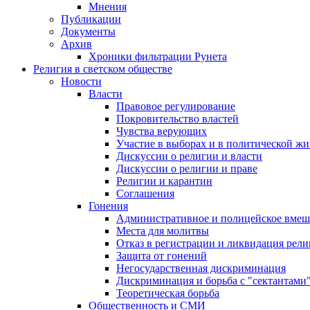
Мнения
Публикации
Документы
Архив
Хроники фильтрации Рунета
Религия в светском обществе
Новости
Власти
Правовое регулирование
Покровительство властей
Чувства верующих
Участие в выборах и в политической ж
Дискуссии о религии и власти
Дискуссии о религии и праве
Религии и карантин
Соглашения
Гонения
Административное и полицейское вмеш
Места для молитвы
Отказ в регистрации и ликвидация рел
Защита от гонений
Негосударственная дискриминация
Дискриминация и борьба с "сектантами
Теоретическая борьба
Общественность и СМИ