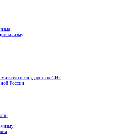
лизма
ционализму
емитизма в государствах СНГ
нной России
 лиц
емизму
вия