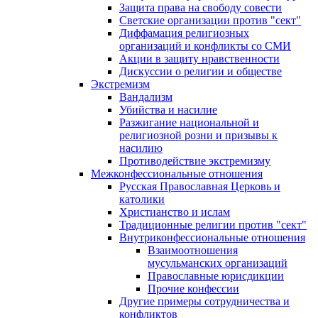
Защита права на свободу совести
Светские организации против "сект"
Диффамация религиозных
организаций и конфликты со СМИ
Акции в защиту нравственности
Дискуссии о религии и обществе
Экстремизм
Вандализм
Убийства и насилие
Разжигание национальной и
религиозной розни и призывы к
насилию
Противодействие экстремизму
Межконфессиональные отношения
Русская Православная Церковь и
католики
Христианство и ислам
Традиционные религии против "сект"
Внутриконфессиональные отношения
Взаимоотношения
мусульманских организаций
Православные юрисдикции
Прочие конфессии
Другие примеры сотрудничества и
конфликтов