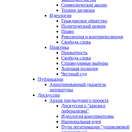
Символические акции
Теории заговора
Идеология
Гражданское общество
Политический режим
Право
Революция и контрреволюция
Свобода слова
Практика
Приватность
Свобода слова
Справедливые выборы
Хорошая полиция
Честный суд
Публикации
Аннотированный указатель
литературы
Дискуссии
Архив предыдущего проекта
Дискуссия о "кризисе
либерализма"
Идеология консерватизма
Национальная идея
Пути легитимации "управляемой