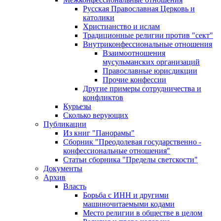
Русская Православная Церковь и
католики
Христианство и ислам
Традиционные религии против "сект"
Внутриконфессиональные отношения
Взаимоотношения
мусульманских организаций
Православные юрисдикции
Прочие конфессии
Другие примеры сотрудничества и
конфликтов
Курьезы
Сколько верующих
Публикации
Из книг "Панорамы"
Сборник "Преодолевая государственно -
конфессиональные отношения"
Статьи сборника "Пределы светскости"
Документы
Архив
Власть
Борьба с ИНН и другими
машиночитаемыми кодами
Место религии в обществе в целом