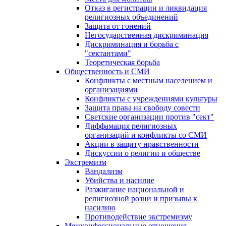
Отказ в регистрации и ликвидация
религиозных объединений
Защита от гонений
Негосударственная дискриминация
Дискриминация и борьба с
"сектантами"
Теоретическая борьба
Общественность и СМИ
Конфликты с местным населением и
организациями
Конфликты с учреждениями культуры
Защита права на свободу совести
Светские организации против "сект"
Диффамация религиозных
организаций и конфликты со СМИ
Акции в защиту нравственности
Дискуссии о религии и обществе
Экстремизм
Вандализм
Убийства и насилие
Разжигание национальной и
религиозной розни и призывы к
насилию
Противодействие экстремизму
Межконфессиональные отношения