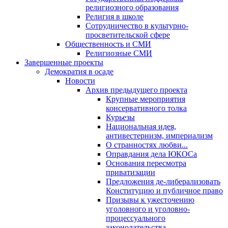
религиозного образования
Религия в школе
Сотрудничество в культурно-
просветительской сфере
Общественность и СМИ
Религиозные СМИ
Завершенные проекты
Демократия в осаде
Новости
Архив предыдущего проекта
Крупные мероприятия
консервативного толка
Курьезы
Национальная идея,
антивестернизм, империализм
О странностях любви...
Оправдания дела ЮКОСа
Основания пересмотра
приватизации
Предложения де-либерализовать
Конституцию и публичное право
Призывы к ужесточению
уголовного и уголовно-
процессуального
законодательства