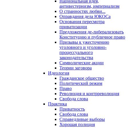
Национальная идея,
антивестернизм, империализм
О странностях любви...
Оправдания дела ЮКОСа
Основания пересмотра
приватизации
Предложения де-либерализовать
Конституцию и публичное право
Призывы к ужесточению
уголовного и уголовно-
процессуального
законодательства
Символические акции
Теории заговора
Идеология
Гражданское общество
Политический режим
Право
Революция и контрреволюция
Свобода слова
Практика
Приватность
Свобода слова
Справедливые выборы
Хорошая полиция