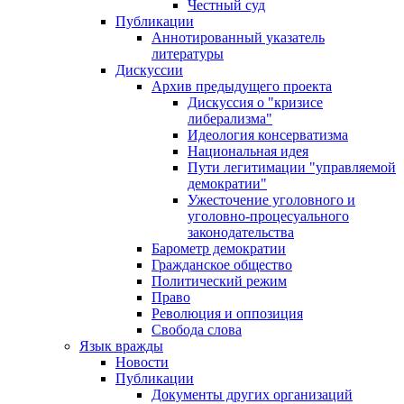
Честный суд
Публикации
Аннотированный указатель
литературы
Дискуссии
Архив предыдущего проекта
Дискуссия о "кризисе
либерализма"
Идеология консерватизма
Национальная идея
Пути легитимации "управляемой
демократии"
Ужесточение уголовного и
уголовно-процесуального
законодательства
Барометр демократии
Гражданское общество
Политический режим
Право
Революция и оппозиция
Свобода слова
Язык вражды
Новости
Публикации
Документы других организаций