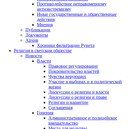
Противодействие неправомерному
антиэкстремизму
Иные государственные и общественные
действия
Мнения
Публикации
Документы
Архив
Хроники фильтрации Рунета
Религия в светском обществе
Новости
Власти
Правовое регулирование
Покровительство властей
Чувства верующих
Участие в выборах и в политической
жизни
Дискуссии о религии и власти
Дискуссии о религии и праве
Религии и карантин
Соглашения
Гонения
Административное и полицейское
вмешательство
Места для молитвы