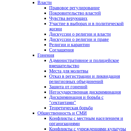
Власти
Правовое регулирование
Покровительство властей
Чувства верующих
Участие в выборах и в политической
жизни
Дискуссии о религии и власти
Дискуссии о религии и праве
Религии и карантин
Соглашения
Гонения
Административное и полицейское
вмешательство
Места для молитвы
Отказ в регистрации и ликвидация
религиозных объединений
Защита от гонений
Негосударственная дискриминация
Дискриминация и борьба с
"сектантами"
Теоретическая борьба
Общественность и СМИ
Конфликты с местным населением и
организациями
Конфликты с учреждениями культуры