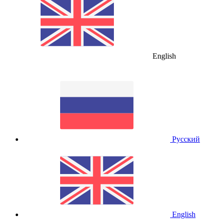
English
Русский
English