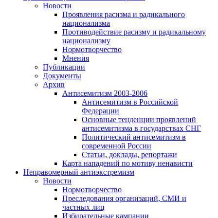
Новости
Проявления расизма и радикального
национализма
Противодействие расизму и радикальному
национализму
Нормотворчество
Мнения
Публикации
Документы
Архив
Антисемитизм 2003-2006
Антисемитизм в Российской
Федерации
Основные тенденции проявлений
антисемитизма в государствах СНГ
Политический антисемитизм в
современной России
Статьи, доклады, репортажи
Карта нападений по мотиву ненависти
Неправомерный антиэкстремизм
Новости
Нормотворчество
Преследования организаций, СМИ и
частных лиц
Избирательные кампании