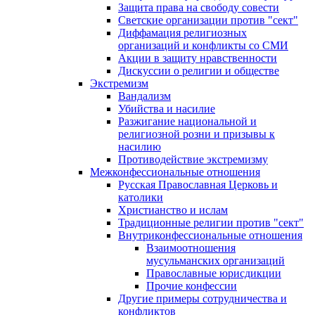
Защита права на свободу совести
Светские организации против "сект"
Диффамация религиозных
организаций и конфликты со СМИ
Акции в защиту нравственности
Дискуссии о религии и обществе
Экстремизм
Вандализм
Убийства и насилие
Разжигание национальной и
религиозной розни и призывы к
насилию
Противодействие экстремизму
Межконфессиональные отношения
Русская Православная Церковь и
католики
Христианство и ислам
Традиционные религии против "сект"
Внутриконфессиональные отношения
Взаимоотношения
мусульманских организаций
Православные юрисдикции
Прочие конфессии
Другие примеры сотрудничества и
конфликтов