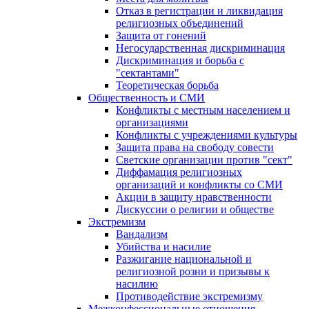
Отказ в регистрации и ликвидация
религиозных объединений
Защита от гонений
Негосударственная дискриминация
Дискриминация и борьба с
"сектантами"
Теоретическая борьба
Общественность и СМИ
Конфликты с местным населением и
организациями
Конфликты с учреждениями культуры
Защита права на свободу совести
Светские организации против "сект"
Диффамация религиозных
организаций и конфликты со СМИ
Акции в защиту нравственности
Дискуссии о религии и обществе
Экстремизм
Вандализм
Убийства и насилие
Разжигание национальной и
религиозной розни и призывы к
насилию
Противодействие экстремизму
Межконфессиональные отношения