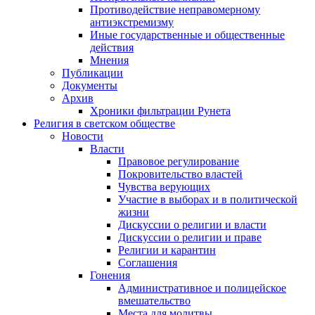
Противодействие неправомерному
антиэкстремизму
Иные государственные и общественные
действия
Мнения
Публикации
Документы
Архив
Хроники фильтрации Рунета
Религия в светском обществе
Новости
Власти
Правовое регулирование
Покровительство властей
Чувства верующих
Участие в выборах и в политической
жизни
Дискуссии о религии и власти
Дискуссии о религии и праве
Религии и карантин
Соглашения
Гонения
Административное и полицейское
вмешательство
Места для молитвы