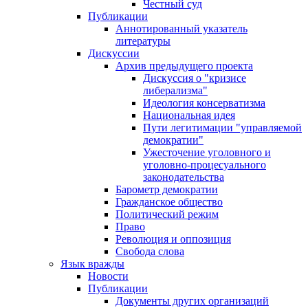
Честный суд
Публикации
Аннотированный указатель
литературы
Дискуссии
Архив предыдущего проекта
Дискуссия о "кризисе
либерализма"
Идеология консерватизма
Национальная идея
Пути легитимации "управляемой
демократии"
Ужесточение уголовного и
уголовно-процесуального
законодательства
Барометр демократии
Гражданское общество
Политический режим
Право
Революция и оппозиция
Свобода слова
Язык вражды
Новости
Публикации
Документы других организаций