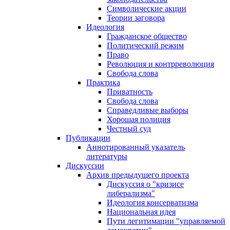
Символические акции
Теории заговора
Идеология
Гражданское общество
Политический режим
Право
Революция и контрреволюция
Свобода слова
Практика
Приватность
Свобода слова
Справедливые выборы
Хорошая полиция
Честный суд
Публикации
Аннотированный указатель
литературы
Дискуссии
Архив предыдущего проекта
Дискуссия о "кризисе
либерализма"
Идеология консерватизма
Национальная идея
Пути легитимации "управляемой