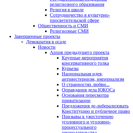
религиозного образования
Религия в школе
Сотрудничество в культурно-
просветительской сфере
Общественность и СМИ
Религиозные СМИ
Завершенные проекты
Демократия в осаде
Новости
Архив предыдущего проекта
Крупные мероприятия
консервативного толка
Курьезы
Национальная идея,
антивестернизм, империализм
О странностях любви...
Оправдания дела ЮКОСа
Основания пересмотра
приватизации
Предложения де-либерализовать
Конституцию и публичное право
Призывы к ужесточению
уголовного и уголовно-
процессуального
законодательства