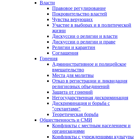
Власти
Правовое регулирование
Покровительство властей
Чувства верующих
Участие в выборах и в политической
жизни
Дискуссии о религии и власти
Дискуссии о религии и праве
Религии и карантин
Соглашения
Гонения
Административное и полицейское
вмешательство
Места для молитвы
Отказ в регистрации и ликвидация
религиозных объединений
Защита от гонений
Негосударственная дискриминация
Дискриминация и борьба с
"сектантами"
Теоретическая борьба
Общественность и СМИ
Конфликты с местным населением и
организациями
Конфликты с учреждениями культуры