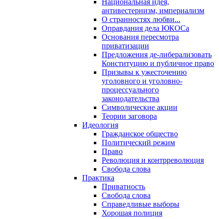
Национальная идея,
антивестернизм, империализм
О странностях любви...
Оправдания дела ЮКОСа
Основания пересмотра
приватизации
Предложения де-либерализовать
Конституцию и публичное право
Призывы к ужесточению
уголовного и уголовно-
процессуального
законодательства
Символические акции
Теории заговора
Идеология
Гражданское общество
Политический режим
Право
Революция и контрреволюция
Свобода слова
Практика
Приватность
Свобода слова
Справедливые выборы
Хорошая полиция