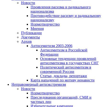
Новости
Проявления расизма и радикального
национализма
Противодействие расизму и радикальному
национализму
Нормотворчество
Мнения
Публикации
Документы
Архив
Антисемитизм 2003-2006
Антисемитизм в Российской
Федерации
Основные тенденции проявлений
антисемитизма в государствах СНГ
Политический антисемитизм в
современной России
Статьи, доклады, репортажи
Карта нападений по мотиву ненависти
Неправомерный антиэкстремизм
Новости
Нормотворчество
Преследования организаций, СМИ и
частных лиц
Избирательные кампании