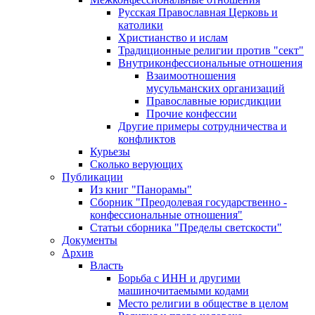
Русская Православная Церковь и
католики
Христианство и ислам
Традиционные религии против "сект"
Внутриконфессиональные отношения
Взаимоотношения
мусульманских организаций
Православные юрисдикции
Прочие конфессии
Другие примеры сотрудничества и
конфликтов
Курьезы
Сколько верующих
Публикации
Из книг "Панорамы"
Сборник "Преодолевая государственно -
конфессиональные отношения"
Статьи сборника "Пределы светскости"
Документы
Архив
Власть
Борьба с ИНН и другими
машиночитаемыми кодами
Место религии в обществе в целом