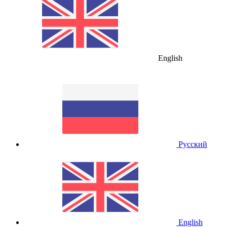
English
Русский
English