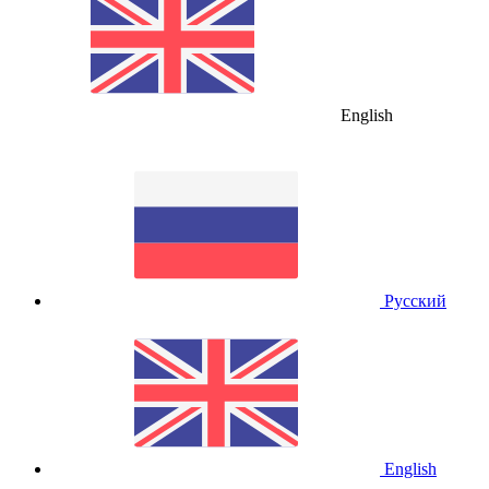
English
Русский
English