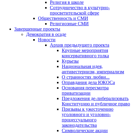
Религия в школе
Сотрудничество в культурно-
просветительской сфере
Общественность и СМИ
Религиозные СМИ
Завершенные проекты
Демократия в осаде
Новости
Архив предыдущего проекта
Крупные мероприятия
консервативного толка
Курьезы
Национальная идея,
антивестернизм, империализм
О странностях любви...
Оправдания дела ЮКОСа
Основания пересмотра
приватизации
Предложения де-либерализовать
Конституцию и публичное право
Призывы к ужесточению
уголовного и уголовно-
процессуального
законодательства
Символические акции