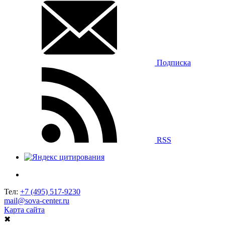
Подписка
RSS
Тел:
+7 (495) 517-9230
mail@sova-center.ru
Карта сайта
✖