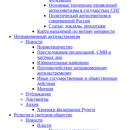
Основные тенденции проявлений
антисемитизма в государствах СНГ
Политический антисемитизм в
современной России
Статьи, доклады, репортажи
Карта нападений по мотиву ненависти
Неправомерный антиэкстремизм
Новости
Нормотворчество
Преследования организаций, СМИ и
частных лиц
Избирательные кампании
Противодействие неправомерному
антиэкстремизму
Иные государственные и общественные
действия
Мнения
Публикации
Документы
Архив
Хроники фильтрации Рунета
Религия в светском обществе
Новости
Власти