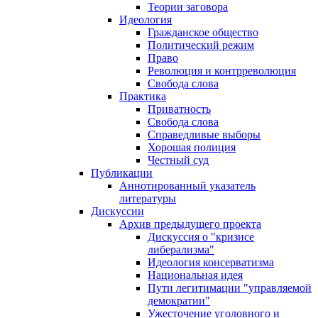
Теории заговора
Идеология
Гражданское общество
Политический режим
Право
Революция и контрреволюция
Свобода слова
Практика
Приватность
Свобода слова
Справедливые выборы
Хорошая полиция
Честный суд
Публикации
Аннотированный указатель
литературы
Дискуссии
Архив предыдущего проекта
Дискуссия о "кризисе
либерализма"
Идеология консерватизма
Национальная идея
Пути легитимации "управляемой
демократии"
Ужесточение уголовного и