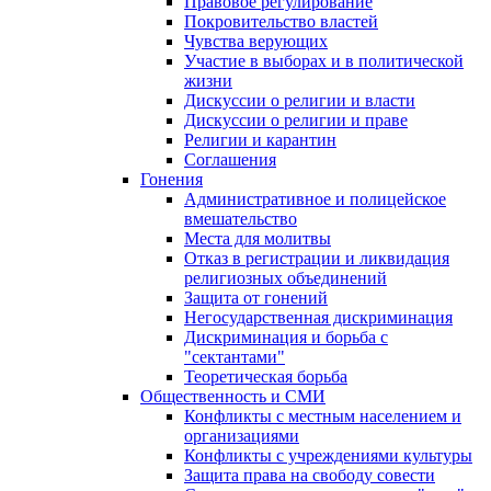
Правовое регулирование
Покровительство властей
Чувства верующих
Участие в выборах и в политической
жизни
Дискуссии о религии и власти
Дискуссии о религии и праве
Религии и карантин
Соглашения
Гонения
Административное и полицейское
вмешательство
Места для молитвы
Отказ в регистрации и ликвидация
религиозных объединений
Защита от гонений
Негосударственная дискриминация
Дискриминация и борьба с
"сектантами"
Теоретическая борьба
Общественность и СМИ
Конфликты с местным населением и
организациями
Конфликты с учреждениями культуры
Защита права на свободу совести