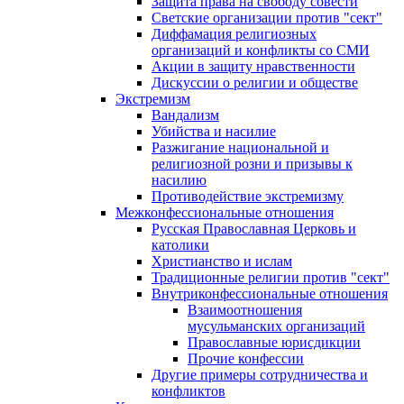
Защита права на свободу совести
Светские организации против "сект"
Диффамация религиозных
организаций и конфликты со СМИ
Акции в защиту нравственности
Дискуссии о религии и обществе
Экстремизм
Вандализм
Убийства и насилие
Разжигание национальной и
религиозной розни и призывы к
насилию
Противодействие экстремизму
Межконфессиональные отношения
Русская Православная Церковь и
католики
Христианство и ислам
Традиционные религии против "сект"
Внутриконфессиональные отношения
Взаимоотношения
мусульманских организаций
Православные юрисдикции
Прочие конфессии
Другие примеры сотрудничества и
конфликтов