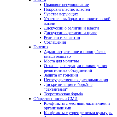
Правовое регулирование
Покровительство властей
Чувства верующих
Участие в выборах и в политической
жизни
Дискуссии о религии и власти
Дискуссии о религии и праве
Религии и карантин
Соглашения
Гонения
Административное и полицейское
вмешательство
Места для молитвы
Отказ в регистрации и ликвидация
религиозных объединений
Защита от гонений
Негосударственная дискриминация
Дискриминация и борьба с
"сектантами"
Теоретическая борьба
Общественность и СМИ
Конфликты с местным населением и
организациями
Конфликты с учреждениями культуры