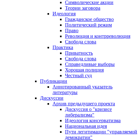
Символические акции
Теории заговора
Идеология
Гражданское общество
Политический режим
Право
Революция и контрреволюция
Свобода слова
Практика
Приватность
Свобода слова
Справедливые выборы
Хорошая полиция
Честный суд
Публикации
Аннотированный указатель
литературы
Дискуссии
Архив предыдущего проекта
Дискуссия о "кризисе
либерализма"
Идеология консерватизма
Национальная идея
Пути легитимации "управляемой
демократии"