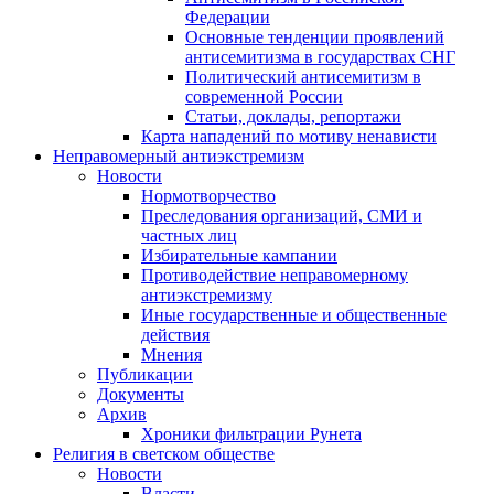
Федерации
Основные тенденции проявлений
антисемитизма в государствах СНГ
Политический антисемитизм в
современной России
Статьи, доклады, репортажи
Карта нападений по мотиву ненависти
Неправомерный антиэкстремизм
Новости
Нормотворчество
Преследования организаций, СМИ и
частных лиц
Избирательные кампании
Противодействие неправомерному
антиэкстремизму
Иные государственные и общественные
действия
Мнения
Публикации
Документы
Архив
Хроники фильтрации Рунета
Религия в светском обществе
Новости
Власти