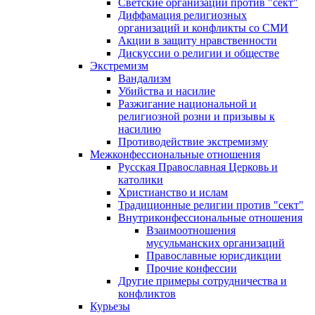
Светские организации против "сект"
Диффамация религиозных
организаций и конфликты со СМИ
Акции в защиту нравственности
Дискуссии о религии и обществе
Экстремизм
Вандализм
Убийства и насилие
Разжигание национальной и
религиозной розни и призывы к
насилию
Противодействие экстремизму
Межконфессиональные отношения
Русская Православная Церковь и
католики
Христианство и ислам
Традиционные религии против "сект"
Внутриконфессиональные отношения
Взаимоотношения
мусульманских организаций
Православные юрисдикции
Прочие конфессии
Другие примеры сотрудничества и
конфликтов
Курьезы