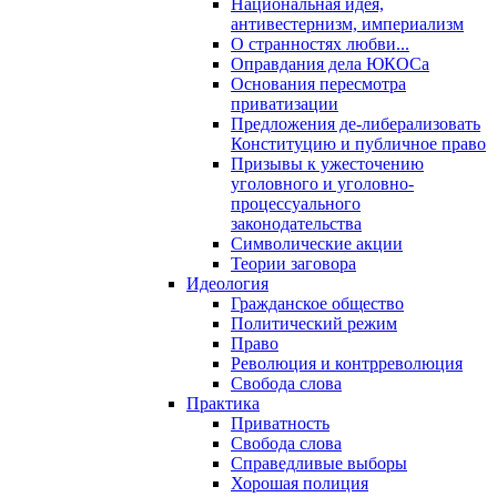
Национальная идея,
антивестернизм, империализм
О странностях любви...
Оправдания дела ЮКОСа
Основания пересмотра
приватизации
Предложения де-либерализовать
Конституцию и публичное право
Призывы к ужесточению
уголовного и уголовно-
процессуального
законодательства
Символические акции
Теории заговора
Идеология
Гражданское общество
Политический режим
Право
Революция и контрреволюция
Свобода слова
Практика
Приватность
Свобода слова
Справедливые выборы
Хорошая полиция