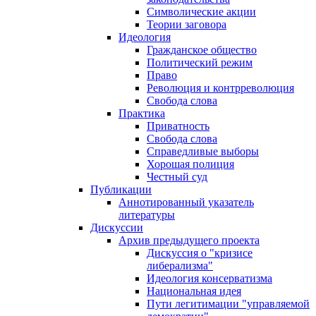
Символические акции
Теории заговора
Идеология
Гражданское общество
Политический режим
Право
Революция и контрреволюция
Свобода слова
Практика
Приватность
Свобода слова
Справедливые выборы
Хорошая полиция
Честный суд
Публикации
Аннотированный указатель
литературы
Дискуссии
Архив предыдущего проекта
Дискуссия о "кризисе
либерализма"
Идеология консерватизма
Национальная идея
Пути легитимации "управляемой