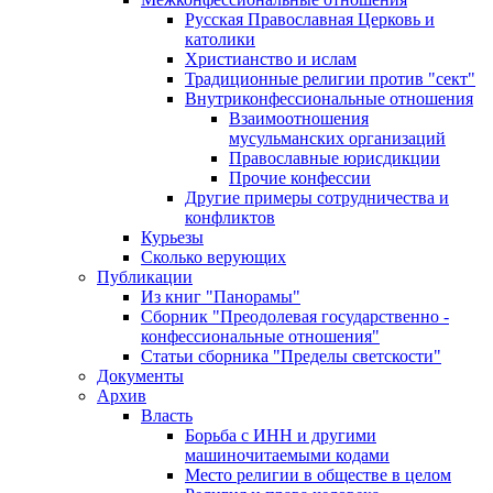
Русская Православная Церковь и
католики
Христианство и ислам
Традиционные религии против "сект"
Внутриконфессиональные отношения
Взаимоотношения
мусульманских организаций
Православные юрисдикции
Прочие конфессии
Другие примеры сотрудничества и
конфликтов
Курьезы
Сколько верующих
Публикации
Из книг "Панорамы"
Сборник "Преодолевая государственно -
конфессиональные отношения"
Статьи сборника "Пределы светскости"
Документы
Архив
Власть
Борьба с ИНН и другими
машиночитаемыми кодами
Место религии в обществе в целом