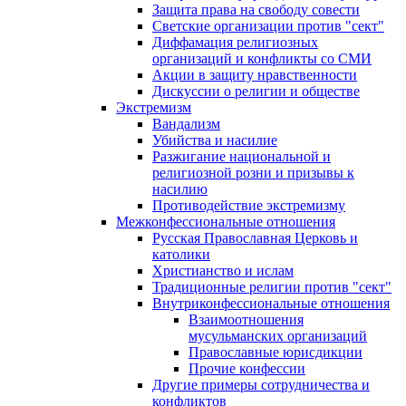
Защита права на свободу совести
Светские организации против "сект"
Диффамация религиозных
организаций и конфликты со СМИ
Акции в защиту нравственности
Дискуссии о религии и обществе
Экстремизм
Вандализм
Убийства и насилие
Разжигание национальной и
религиозной розни и призывы к
насилию
Противодействие экстремизму
Межконфессиональные отношения
Русская Православная Церковь и
католики
Христианство и ислам
Традиционные религии против "сект"
Внутриконфессиональные отношения
Взаимоотношения
мусульманских организаций
Православные юрисдикции
Прочие конфессии
Другие примеры сотрудничества и
конфликтов