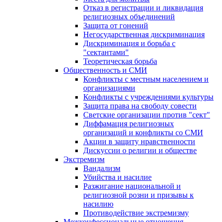
Отказ в регистрации и ликвидация
религиозных объединений
Защита от гонений
Негосударственная дискриминация
Дискриминация и борьба с
"сектантами"
Теоретическая борьба
Общественность и СМИ
Конфликты с местным населением и
организациями
Конфликты с учреждениями культуры
Защита права на свободу совести
Светские организации против "сект"
Диффамация религиозных
организаций и конфликты со СМИ
Акции в защиту нравственности
Дискуссии о религии и обществе
Экстремизм
Вандализм
Убийства и насилие
Разжигание национальной и
религиозной розни и призывы к
насилию
Противодействие экстремизму
Межконфессиональные отношения