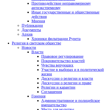
Противодействие неправомерному
антиэкстремизму
Иные государственные и общественные
действия
Мнения
Публикации
Документы
Архив
Хроники фильтрации Рунета
Религия в светском обществе
Новости
Власти
Правовое регулирование
Покровительство властей
Чувства верующих
Участие в выборах и в политической
жизни
Дискуссии о религии и власти
Дискуссии о религии и праве
Религии и карантин
Соглашения
Гонения
Административное и полицейское
вмешательство
Места для молитвы