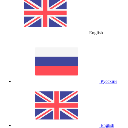
English
Русский
English