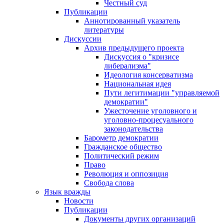
Честный суд
Публикации
Аннотированный указатель
литературы
Дискуссии
Архив предыдущего проекта
Дискуссия о "кризисе
либерализма"
Идеология консерватизма
Национальная идея
Пути легитимации "управляемой
демократии"
Ужесточение уголовного и
уголовно-процесуального
законодательства
Барометр демократии
Гражданское общество
Политический режим
Право
Революция и оппозиция
Свобода слова
Язык вражды
Новости
Публикации
Документы других организаций