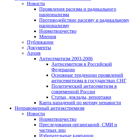
Новости
Проявления расизма и радикального
национализма
Противодействие расизму и радикальному
национализму
Нормотворчество
Мнения
Публикации
Документы
Архив
Антисемитизм 2003-2006
Антисемитизм в Российской
Федерации
Основные тенденции проявлений
антисемитизма в государствах СНГ
Политический антисемитизм в
современной России
Статьи, доклады, репортажи
Карта нападений по мотиву ненависти
Неправомерный антиэкстремизм
Новости
Нормотворчество
Преследования организаций, СМИ и
частных лиц
Избирательные кампании