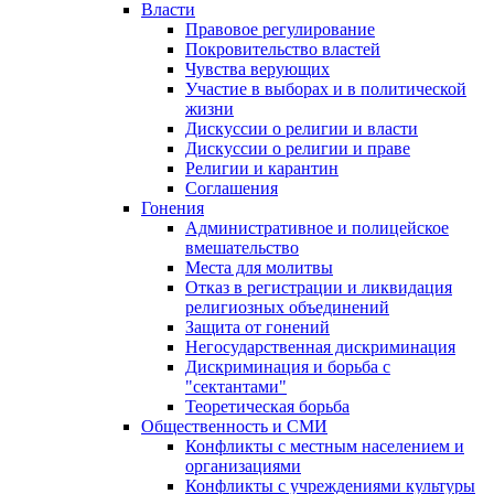
Власти
Правовое регулирование
Покровительство властей
Чувства верующих
Участие в выборах и в политической
жизни
Дискуссии о религии и власти
Дискуссии о религии и праве
Религии и карантин
Соглашения
Гонения
Административное и полицейское
вмешательство
Места для молитвы
Отказ в регистрации и ликвидация
религиозных объединений
Защита от гонений
Негосударственная дискриминация
Дискриминация и борьба с
"сектантами"
Теоретическая борьба
Общественность и СМИ
Конфликты с местным населением и
организациями
Конфликты с учреждениями культуры