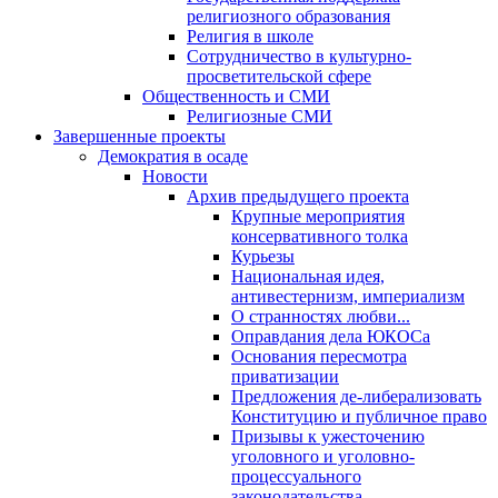
религиозного образования
Религия в школе
Сотрудничество в культурно-
просветительской сфере
Общественность и СМИ
Религиозные СМИ
Завершенные проекты
Демократия в осаде
Новости
Архив предыдущего проекта
Крупные мероприятия
консервативного толка
Курьезы
Национальная идея,
антивестернизм, империализм
О странностях любви...
Оправдания дела ЮКОСа
Основания пересмотра
приватизации
Предложения де-либерализовать
Конституцию и публичное право
Призывы к ужесточению
уголовного и уголовно-
процессуального
законодательства