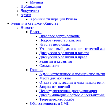
Мнения
Публикации
Документы
Архив
Хроники фильтрации Рунета
Религия в светском обществе
Новости
Власти
Правовое регулирование
Покровительство властей
Чувства верующих
Участие в выборах и в политической ж
Дискуссии о религии и власти
Дискуссии о религии и праве
Религии и карантин
Соглашения
Гонения
Административное и полицейское вмеш
Места для молитвы
Отказ в регистрации и ликвидация рел
Защита от гонений
Негосударственная дискриминация
Дискриминация и борьба с "сектантами
Теоретическая борьба
Общественность и СМИ