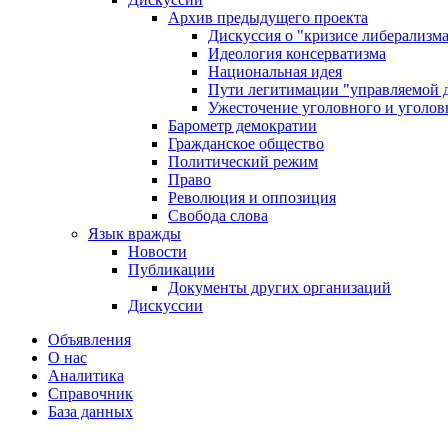
Архив предыдущего проекта
Дискуссия о "кризисе либерализм
Идеология консерватизма
Национальная идея
Пути легитимации "управляемой 
Ужесточение уголовного и уголов
Барометр демократии
Гражданское общество
Политический режим
Право
Революция и оппозиция
Свобода слова
Язык вражды
Новости
Публикации
Документы других организаций
Дискуссии
Объявления
О нас
Аналитика
Справочник
База данных