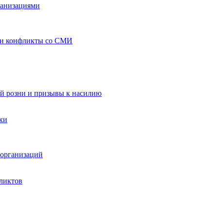
ганизациями
 и конфликты со СМИ
й розни и призывы к насилию
ки
организаций
ликтов