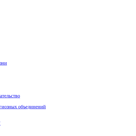
изни
ательство
игиозных объединений
"