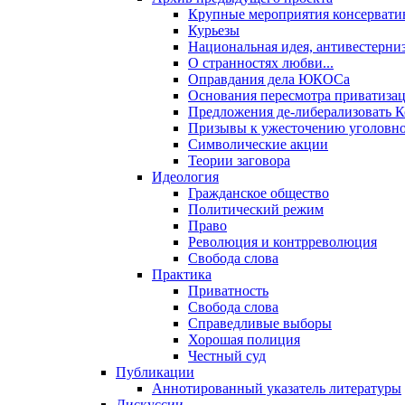
Крупные мероприятия консервати
Курьезы
Национальная идея, антивестерни
О странностях любви...
Оправдания дела ЮКОСа
Основания пересмотра приватиза
Предложения де-либерализовать 
Призывы к ужесточению уголовног
Символические акции
Теории заговора
Идеология
Гражданское общество
Политический режим
Право
Революция и контрреволюция
Свобода слова
Практика
Приватность
Свобода слова
Справедливые выборы
Хорошая полиция
Честный суд
Публикации
Аннотированный указатель литературы
Дискуссии