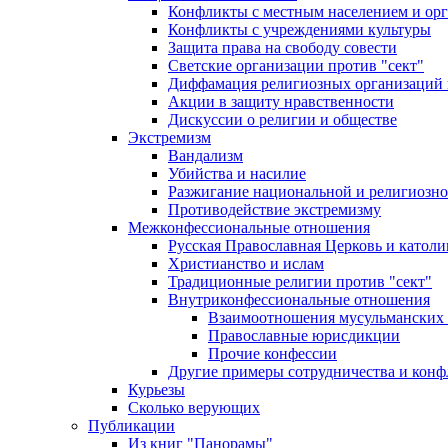
Конфликты с местным населением и ор
Конфликты с учреждениями культуры
Защита права на свободу совести
Светские организации против "сект"
Диффамация религиозных организаций
Акции в защиту нравственности
Дискуссии о религии и обществе
Экстремизм
Вандализм
Убийства и насилие
Разжигание национальной и религиозно
Противодействие экстремизму
Межконфессиональные отношения
Русская Православная Церковь и католи
Христианство и ислам
Традиционные религии против "сект"
Внутриконфессиональные отношения
Взаимоотношения мусульманских 
Православные юрисдикции
Прочие конфессии
Другие примеры сотрудничества и конф
Курьезы
Сколько верующих
Публикации
Из книг "Панорамы"