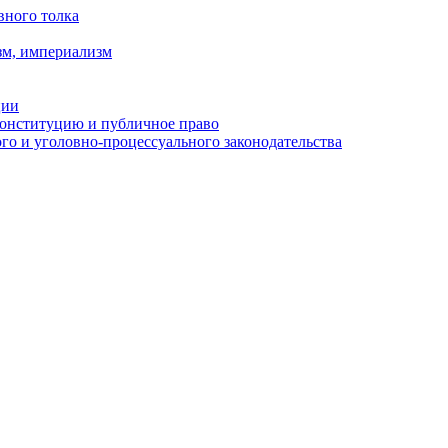
вного толка
зм, империализм
ции
Конституцию и публичное право
о и уголовно-процессуального законодательства