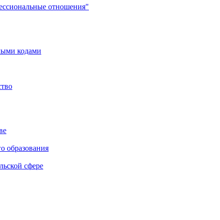
фессиональные отношения"
мыми кодами
ство
ве
го образования
льской сфере