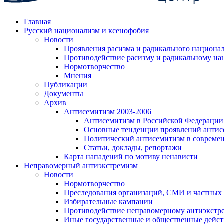
Главная
Русский национализм и ксенофобия
Новости
Проявления расизма и радикального национа
Противодействие расизму и радикальному на
Нормотворчество
Мнения
Публикации
Документы
Архив
Антисемитизм 2003-2006
Антисемитизм в Российской Федерации
Основные тенденции проявлений антис
Политический антисемитизм в совреме
Статьи, доклады, репортажи
Карта нападений по мотиву ненависти
Неправомерный антиэкстремизм
Новости
Нормотворчество
Преследования организаций, СМИ и частных
Избирательные кампании
Противодействие неправомерному антиэкстр
Иные государственные и общественные дейст