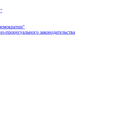
а"
демократии"
но-процесуального законодательства