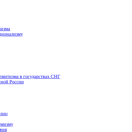
лизма
ционализму
емитизма в государствах СНГ
нной России
 лиц
емизму
вия