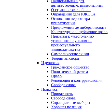
Национальная идея,
антивестернизм, империализм
О странностях любви...
Оправдания дела ЮКОСа
Основания пересмотра
приватизации
Предложения де-либерализовать
Конституцию и публичное право
Призывы к ужесточению
уголовного и уголовно-
процессуального
законодательства
Символические акции
Теории заговора
Идеология
Гражданское общество
Политический режим
Право
Революция и контрреволюция
Свобода слова
Практика
Приватность
Свобода слова
Справедливые выборы
Хорошая полиция