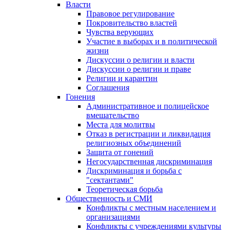
Власти
Правовое регулирование
Покровительство властей
Чувства верующих
Участие в выборах и в политической
жизни
Дискуссии о религии и власти
Дискуссии о религии и праве
Религии и карантин
Соглашения
Гонения
Административное и полицейское
вмешательство
Места для молитвы
Отказ в регистрации и ликвидация
религиозных объединений
Защита от гонений
Негосударственная дискриминация
Дискриминация и борьба с
"сектантами"
Теоретическая борьба
Общественность и СМИ
Конфликты с местным населением и
организациями
Конфликты с учреждениями культуры