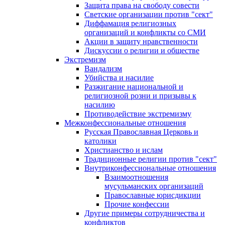
Защита права на свободу совести
Светские организации против "сект"
Диффамация религиозных
организаций и конфликты со СМИ
Акции в защиту нравственности
Дискуссии о религии и обществе
Экстремизм
Вандализм
Убийства и насилие
Разжигание национальной и
религиозной розни и призывы к
насилию
Противодействие экстремизму
Межконфессиональные отношения
Русская Православная Церковь и
католики
Христианство и ислам
Традиционные религии против "сект"
Внутриконфессиональные отношения
Взаимоотношения
мусульманских организаций
Православные юрисдикции
Прочие конфессии
Другие примеры сотрудничества и
конфликтов