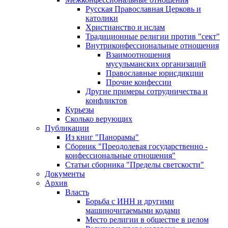
Русская Православная Церковь и
католики
Христианство и ислам
Традиционные религии против "сект"
Внутриконфессиональные отношения
Взаимоотношения
мусульманских организаций
Православные юрисдикции
Прочие конфессии
Другие примеры сотрудничества и
конфликтов
Курьезы
Сколько верующих
Публикации
Из книг "Панорамы"
Сборник "Преодолевая государственно -
конфессиональные отношения"
Статьи сборника "Пределы светскости"
Документы
Архив
Власть
Борьба с ИНН и другими
машиночитаемыми кодами
Место религии в обществе в целом