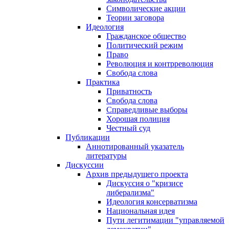
Символические акции
Теории заговора
Идеология
Гражданское общество
Политический режим
Право
Революция и контрреволюция
Свобода слова
Практика
Приватность
Свобода слова
Справедливые выборы
Хорошая полиция
Честный суд
Публикации
Аннотированный указатель
литературы
Дискуссии
Архив предыдущего проекта
Дискуссия о "кризисе
либерализма"
Идеология консерватизма
Национальная идея
Пути легитимации "управляемой