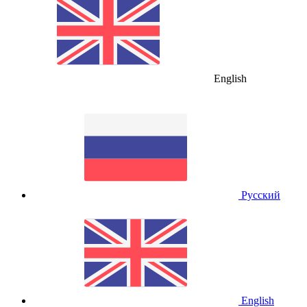
English
Русский
English