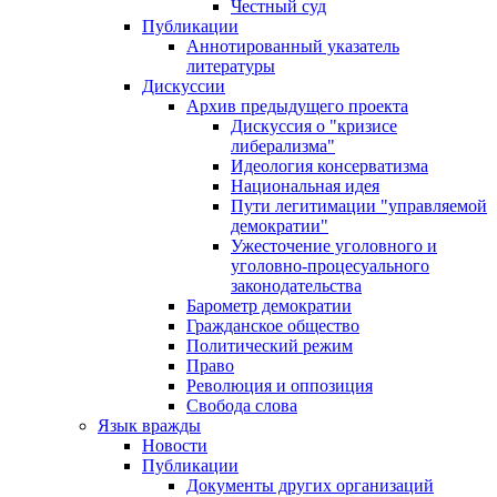
Честный суд
Публикации
Аннотированный указатель
литературы
Дискуссии
Архив предыдущего проекта
Дискуссия о "кризисе
либерализма"
Идеология консерватизма
Национальная идея
Пути легитимации "управляемой
демократии"
Ужесточение уголовного и
уголовно-процесуального
законодательства
Барометр демократии
Гражданское общество
Политический режим
Право
Революция и оппозиция
Свобода слова
Язык вражды
Новости
Публикации
Документы других организаций