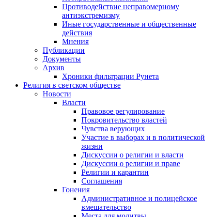
Противодействие неправомерному
антиэкстремизму
Иные государственные и общественные
действия
Мнения
Публикации
Документы
Архив
Хроники фильтрации Рунета
Религия в светском обществе
Новости
Власти
Правовое регулирование
Покровительство властей
Чувства верующих
Участие в выборах и в политической
жизни
Дискуссии о религии и власти
Дискуссии о религии и праве
Религии и карантин
Соглашения
Гонения
Административное и полицейское
вмешательство
Места для молитвы