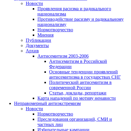
Новости
Проявления расизма и радикального
национализма
Противодействие расизму и радикальному
национализму
Нормотворчество
Мнения
Публикации
Документы
Архив
Антисемитизм 2003-2006
Антисемитизм в Российской
Федерации
Основные тенденции проявлений
антисемитизма в государствах СНГ
Политический антисемитизм в
современной России
Статьи, доклады, репортажи
Карта нападений по мотиву ненависти
Неправомерный антиэкстремизм
Новости
Нормотворчество
Преследования организаций, СМИ и
частных лиц
Избирательные кампании