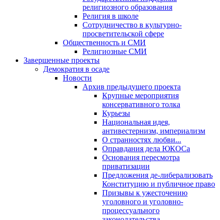
религиозного образования
Религия в школе
Сотрудничество в культурно-
просветительской сфере
Общественность и СМИ
Религиозные СМИ
Завершенные проекты
Демократия в осаде
Новости
Архив предыдущего проекта
Крупные мероприятия
консервативного толка
Курьезы
Национальная идея,
антивестернизм, империализм
О странностях любви...
Оправдания дела ЮКОСа
Основания пересмотра
приватизации
Предложения де-либерализовать
Конституцию и публичное право
Призывы к ужесточению
уголовного и уголовно-
процессуального
законодательства