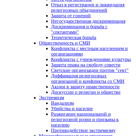
Отказ в регистрации и ликвидация
религиозных объединений
Защита от гонений
Негосударственная дискриминация
Дискриминация и борьба с
"сектантами"
Теоретическая борьба
Общественность и СМИ
Конфликты с местным населением и
организациями
Конфликты с учреждениями культуры
Защита права на свободу совести
Светские организации против "сект"
Диффамация религиозных
организаций и конфликты со СМИ
Акции в защиту нравственности
Дискуссии о религии и обществе
Экстремизм
Вандализм
Убийства и насилие
Разжигание национальной и
религиозной розни и призывы к
насилию
Противодействие экстремизму
Межконфессиональные отношения